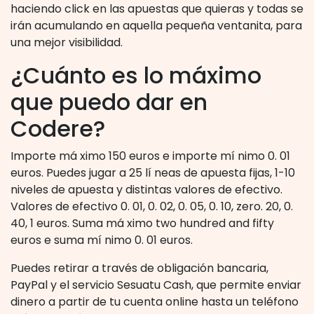
haciendo click en las apuestas que quieras y todas se
irán acumulando en aquella pequeña ventanita, para
una mejor visibilidad.
¿Cuánto es lo máximo
que puedo dar en
Codere?
Importe má ximo 150 euros e importe mí nimo 0. 01
euros. Puedes jugar a 25 lí neas de apuesta fijas, 1-10
niveles de apuesta y distintas valores de efectivo.
Valores de efectivo 0. 01, 0. 02, 0. 05, 0. 10, zero. 20, 0.
40, 1 euros. Suma má ximo two hundred and fifty
euros e suma mí nimo 0. 01 euros.
Puedes retirar a través de obligación bancaria,
PayPal y el servicio Sesuatu Cash, que permite enviar
dinero a partir de tu cuenta online hasta un teléfono