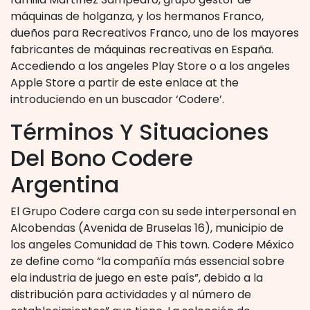
máquinas de holganza, y los hermanos Franco,
dueños para Recreativos Franco, uno de los mayores
fabricantes de máquinas recreativas en España.
Accediendo a los angeles Play Store o a los angeles
Apple Store a partir de este enlace at the
introduciendo en un buscador ‘Codere’.
Términos Y Situaciones
Del Bono Codere
Argentina
El Grupo Codere carga con su sede interpersonal en
Alcobendas (Avenida de Bruselas 16), municipio de
los angeles Comunidad de This town. Codere México
ze define como “la compañía más essencial sobre
ela industria de juego en este país”, debido a la
distribución para actividades y al número de