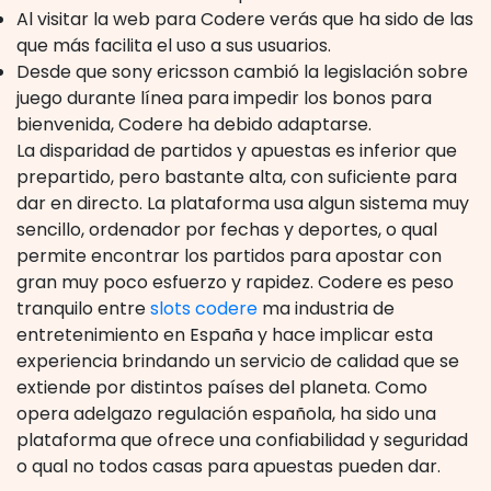
Al visitar la web para Codere verás que ha sido de las
que más facilita el uso a sus usuarios.
Desde que sony ericsson cambió la legislación sobre
juego durante línea para impedir los bonos para
bienvenida, Codere ha debido adaptarse.
La disparidad de partidos y apuestas es inferior que
prepartido, pero bastante alta, con suficiente para
dar en directo. La plataforma usa algun sistema muy
sencillo, ordenador por fechas y deportes, o qual
permite encontrar los partidos para apostar con
gran muy poco esfuerzo y rapidez. Codere es peso
tranquilo entre
slots codere
ma industria de
entretenimiento en España y hace implicar esta
experiencia brindando un servicio de calidad que se
extiende por distintos países del planeta. Como
opera adelgazo regulación española, ha sido una
plataforma que ofrece una confiabilidad y seguridad
o qual no todos casas para apuestas pueden dar.