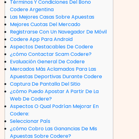
Términos Y Condiciones Del Bono
Codere Argentina
Las Mejores Casas Sobre Apuestas
Mejores Cuotas Del Mercado
Registrarse Con Un Navegador De Móvil
Codere App Para Android
Aspectos Destacables De Codere
¿cómo Contactar Scam Codere?
Evaluación General De Codere
Mercados Más Aclamados Para Las
Apuestas Deportivas Durante Codere
Captura De Pantalla Del Sitio
¿cómo Puedo Apostar A Partir De La
Web De Codere?
Aspectos O Qual Podrían Mejorar En
Codere:
Seleccionar País
¿cómo Cobro Las Ganancias De Mis
Apuestas Sobre Codere?