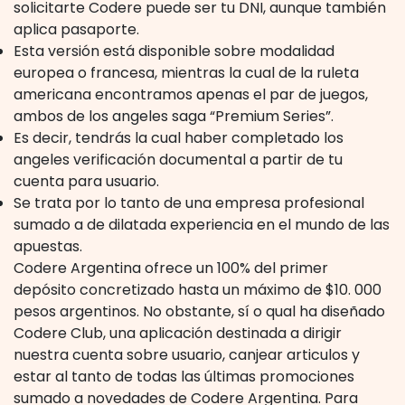
solicitarte Codere puede ser tu DNI, aunque también
aplica pasaporte.
Esta versión está disponible sobre modalidad
europea o francesa, mientras la cual de la ruleta
americana encontramos apenas el par de juegos,
ambos de los angeles saga “Premium Series”.
Es decir, tendrás la cual haber completado los
angeles verificación documental a partir de tu
cuenta para usuario.
Se trata por lo tanto de una empresa profesional
sumado a de dilatada experiencia en el mundo de las
apuestas.
Codere Argentina ofrece un 100% del primer
depósito concretizado hasta un máximo de $10. 000
pesos argentinos. No obstante, sí o qual ha diseñado
Codere Club, una aplicación destinada a dirigir
nuestra cuenta sobre usuario, canjear articulos y
estar al tanto de todas las últimas promociones
sumado a novedades de Codere Argentina. Para