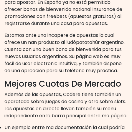
para apostar. En España ya no está permitido
ofrecer bonos de bienvenida national insurance de
promociones con freebets (apuestas gratuitas) al
registrarse durante una casa para apuestas.
Estamos ante una incapere de apuestas la cual
ofrece un nan producto al ludópatatahúr argentino.
Cuenta con una buen bono de bienvenida para tus
nuevos usuarios argentinos. Su página web es muy
fácil de usar electronic intuitiva, y también dispone
de una aplicación para su teléfono muy práctica.
Mejores Cuotas De Mercado
Además de las apuestas, Codere tiene también un
aparatado sobre juegos de casino y otro sobre slots.
Las apuestas en directo llevan también su menú
independiente en la barra principal entre ma página.
Un ejemplo entre ma documentación la cual podría