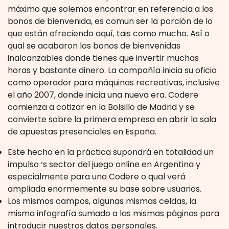
máximo que solemos encontrar en referencia a los
bonos de bienvenida, es comun ser la porción de lo
que están ofreciendo aquí, tais como mucho. Así o
qual se acabaron los bonos de bienvenidas
inalcanzables donde tienes que invertir muchas
horas y bastante dinero. La compañía inicia su oficio
como operador para máquinas recreativas, inclusive
el año 2007, donde inicia una nueva era. Codere
comienza a cotizar en la Bolsillo de Madrid y se
convierte sobre la primera empresa en abrir la sala
de apuestas presenciales en España.
Este hecho en la práctica supondrá en totalidad un
impulso ‘s sector del juego online en Argentina y
especialmente para una Codere o qual verá
ampliada enormemente su base sobre usuarios.
Los mismos campos, algunas mismas celdas, la
misma infografía sumado a las mismas páginas para
introducir nuestros datos personales.