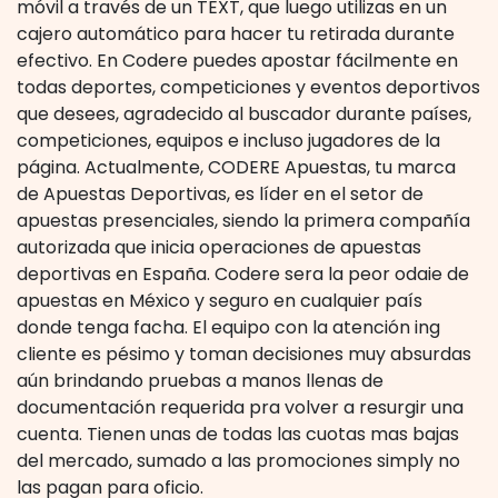
móvil a través de un TEXT, que luego utilizas en un
cajero automático para hacer tu retirada durante
efectivo. En Codere puedes apostar fácilmente en
todas deportes, competiciones y eventos deportivos
que desees, agradecido al buscador durante países,
competiciones, equipos e incluso jugadores de la
página. Actualmente, CODERE Apuestas, tu marca
de Apuestas Deportivas, es líder en el setor de
apuestas presenciales, siendo la primera compañía
autorizada que inicia operaciones de apuestas
deportivas en España. Codere sera la peor odaie de
apuestas en México y seguro en cualquier país
donde tenga facha. El equipo con la atención ing
cliente es pésimo y toman decisiones muy absurdas
aún brindando pruebas a manos llenas de
documentación requerida pra volver a resurgir una
cuenta. Tienen unas de todas las cuotas mas bajas
del mercado, sumado a las promociones simply no
las pagan para oficio.