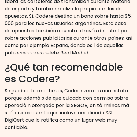
lidera las carteleras de transmisión durante materia
de esports y también realiza lo propio con las de
apuestas. Sí, Codere destina un bono sobre hasta $5.
000 para los nuevos usuarios argentinos. Esta casa
de apuestas también apuesta através de este tipo
sobre acciones publicitarias durante otros países, asi
como por ejemplo España, donde es 1 de aquellas
patrocinadores delete Real Madrid.
¿Qué tan recomendable
es Codere?
Seguridad: Lo repetimos, Codere zero es una estafa
porque ademá s de que cuidado con permiso sobre
operació n otorgado por la SEGOB, en té rminos má
s té cnicos cuenta que incluye certificado SSL
DigiCert que lo ratifica como un lugar web muy
confiable.