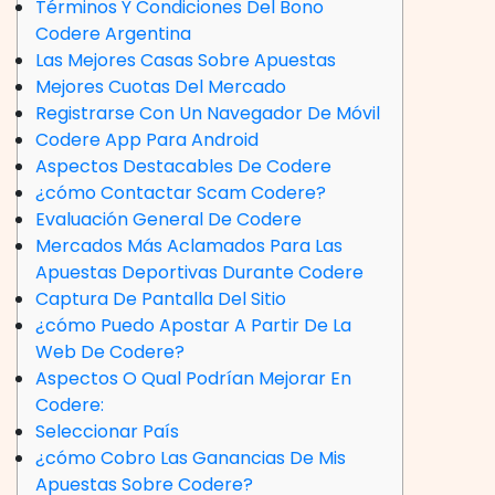
Términos Y Condiciones Del Bono
Codere Argentina
Las Mejores Casas Sobre Apuestas
Mejores Cuotas Del Mercado
Registrarse Con Un Navegador De Móvil
Codere App Para Android
Aspectos Destacables De Codere
¿cómo Contactar Scam Codere?
Evaluación General De Codere
Mercados Más Aclamados Para Las
Apuestas Deportivas Durante Codere
Captura De Pantalla Del Sitio
¿cómo Puedo Apostar A Partir De La
Web De Codere?
Aspectos O Qual Podrían Mejorar En
Codere:
Seleccionar País
¿cómo Cobro Las Ganancias De Mis
Apuestas Sobre Codere?