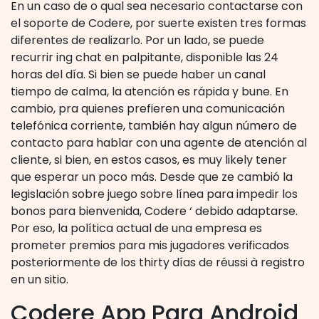
En un caso de o qual sea necesario contactarse con
el soporte de Codere, por suerte existen tres formas
diferentes de realizarlo. Por un lado, se puede
recurrir ing chat en palpitante, disponible las 24
horas del día. Si bien se puede haber un canal
tiempo de calma, la atención es rápida y bune. En
cambio, pra quienes prefieren una comunicación
telefónica corriente, también hay algun número de
contacto para hablar con una agente de atención al
cliente, si bien, en estos casos, es muy likely tener
que esperar un poco más. Desde que ze cambió la
legislación sobre juego sobre línea para impedir los
bonos para bienvenida, Codere ‘ debido adaptarse.
Por eso, la política actual de una empresa es
prometer premios para mis jugadores verificados
posteriormente de los thirty días de réussi à registro
en un sitio.
Codere App Para Android