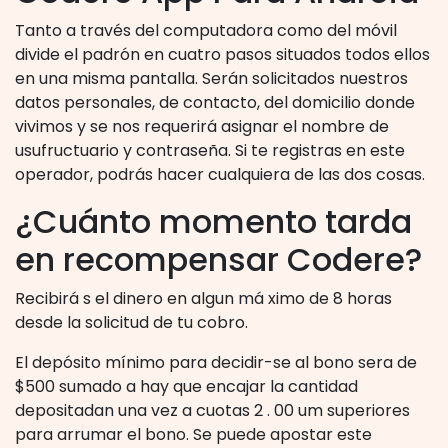
Tanto a través del computadora como del móvil
divide el padrón en cuatro pasos situados todos ellos
en una misma pantalla. Serán solicitados nuestros
datos personales, de contacto, del domicilio donde
vivimos y se nos requerirá asignar el nombre de
usufructuario y contraseña. Si te registras en este
operador, podrás hacer cualquiera de las dos cosas.
¿Cuánto momento tarda
en recompensar Codere?
Recibirá s el dinero en algun má ximo de 8 horas
desde la solicitud de tu cobro.
El depósito mínimo para decidir-se al bono sera de
$500 sumado a hay que encajar la cantidad
depositadan una vez a cuotas 2 . 00 um superiores
para arrumar el bono. Se puede apostar este