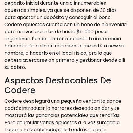
depósito inicial durante una o innumerables
apuestas simples, ya que se disponen de 30 días
para apostar un depósito y conseguir el bono.
Codere apuestas cuenta con un bono de bienvenida
para nuevos usuarios de hasta $5. 000 pesos
argentinos. Puede cobrar mediante transferencia
bancaria, dia a dia an una cuenta que esté a new su
nombre, o hacerlo en el local físico, pra lo que
deberá acercarse an primero y gestionar desde allí
su cobro.
Aspectos Destacables De
Codere
Codere desplegará una pequeña ventanita donde
podrás introducir la horrores deseada an dar y te
mostrará las ganancias potenciales que tendrías.
Para acumular varias apuestas a la vez sumado a
hacer una combinada, solo tendrás o qual ir