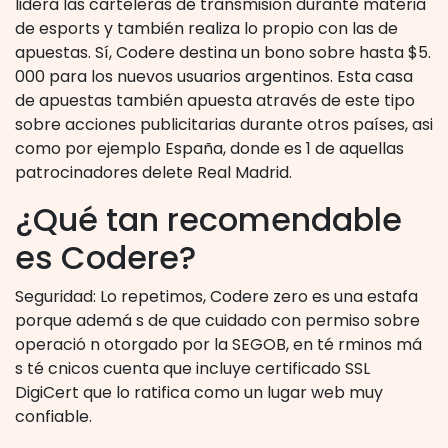
lidera las carteleras de transmisión durante materia
de esports y también realiza lo propio con las de
apuestas. Sí, Codere destina un bono sobre hasta $5.
000 para los nuevos usuarios argentinos. Esta casa
de apuestas también apuesta através de este tipo
sobre acciones publicitarias durante otros países, asi
como por ejemplo España, donde es 1 de aquellas
patrocinadores delete Real Madrid.
¿Qué tan recomendable
es Codere?
Seguridad: Lo repetimos, Codere zero es una estafa
porque ademá s de que cuidado con permiso sobre
operació n otorgado por la SEGOB, en té rminos má
s té cnicos cuenta que incluye certificado SSL
DigiCert que lo ratifica como un lugar web muy
confiable.