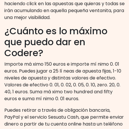
haciendo click en las apuestas que quieras y todas se
irán acumulando en aquella pequeña ventanita, para
una mejor visibilidad.
¿Cuánto es lo máximo
que puedo dar en
Codere?
Importe má ximo 150 euros e importe mí nimo 0. 01
euros. Puedes jugar a 25 lí neas de apuesta fijas, 1-10
niveles de apuesta y distintas valores de efectivo.
Valores de efectivo 0. 01, 0. 02, 0. 05, 0. 10, zero. 20, 0.
40, 1 euros. Suma má ximo two hundred and fifty
euros e suma mí nimo 0. 01 euros.
Puedes retirar a través de obligación bancaria,
PayPal y el servicio Sesuatu Cash, que permite enviar
dinero a partir de tu cuenta online hasta un teléfono