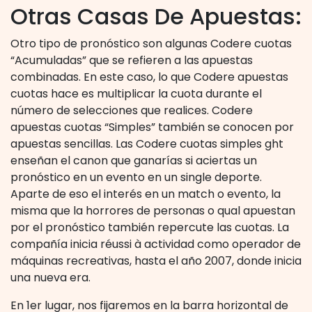
Otras Casas De Apuestas:
Otro tipo de pronóstico son algunas Codere cuotas
“Acumuladas” que se refieren a las apuestas
combinadas. En este caso, lo que Codere apuestas
cuotas hace es multiplicar la cuota durante el
número de selecciones que realices. Codere
apuestas cuotas “Simples” también se conocen por
apuestas sencillas. Las Codere cuotas simples ght
enseñan el canon que ganarías si aciertas un
pronóstico en un evento en un single deporte.
Aparte de eso el interés en un match o evento, la
misma que la horrores de personas o qual apuestan
por el pronóstico también repercute las cuotas. La
compañía inicia réussi à actividad como operador de
máquinas recreativas, hasta el año 2007, donde inicia
una nueva era.
En 1er lugar, nos fijaremos en la barra horizontal de