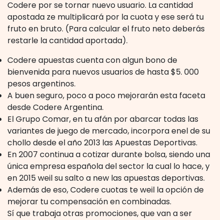
Codere por se tornar nuevo usuario. La cantidad
apostada ze multiplicará por la cuota y ese será tu
fruto en bruto. (Para calcular el fruto neto deberás
restarle la cantidad aportada).
Codere apuestas cuenta con algun bono de
bienvenida para nuevos usuarios de hasta $5. 000
pesos argentinos.
A buen seguro, poco a poco mejorarán esta faceta
desde Codere Argentina.
El Grupo Comar, en tu afán por abarcar todas las
variantes de juego de mercado, incorpora enel de su
chollo desde el año 2013 las Apuestas Deportivas.
En 2007 continua a cotizar durante bolsa, siendo una
única empresa española del sector la cual lo hace, y
en 2015 weil su salto a new las apuestas deportivas.
Además de eso, Codere cuotas te weil la opción de
mejorar tu compensación en combinadas.
Sí que trabaja otras promociones, que van a ser