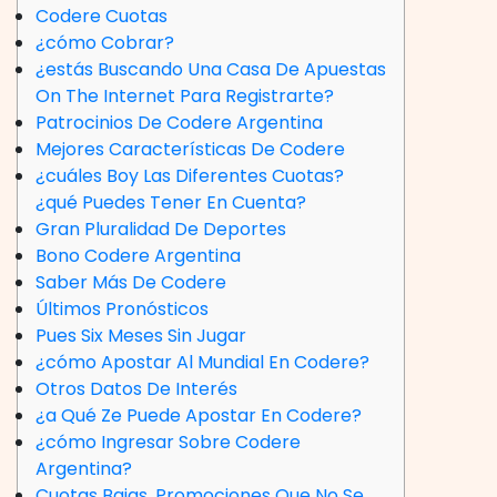
Codere Cuotas
¿cómo Cobrar?
¿estás Buscando Una Casa De Apuestas
On The Internet Para Registrarte?
Patrocinios De Codere Argentina
Mejores Características De Codere
¿cuáles Boy Las Diferentes Cuotas?
¿qué Puedes Tener En Cuenta?
Gran Pluralidad De Deportes
Bono Codere Argentina
Saber Más De Codere
Últimos Pronósticos
Pues Six Meses Sin Jugar
¿cómo Apostar Al Mundial En Codere?
Otros Datos De Interés
¿a Qué Ze Puede Apostar En Codere?
¿cómo Ingresar Sobre Codere
Argentina?
Cuotas Bajas, Promociones Que No Se