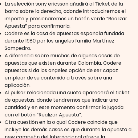
La selección sony ericsson añadirá al Ticket de la
barra sobre la derecha, adonde introduciremos el
importe y presionaremos un botón verde “Realizar
Apuesta” para confirmarla.
Codere es la casa de apuestas española fundada
durante 1980 por los angeles familia Martínez
Sampedro.
A diferencia sobre muchas de algunas casas de
apuestas que existen durante Colombia, Codere
apuestas si da los angeles opción de ser capaz
emplear de su contenido a través sobre una
aplicación.
Al pulsar relacionada una cuota aparecerá el ticket
de apuestas, donde tendremos que indicar una
cantidad y en este momento confirmar la jugada
con el botón “Realizar Apuesta”.
Otra cuestión en la o qual Codere coincide que
incluye las demás casas es que durante la apuesta a
new campeón del Internacional ofrece la