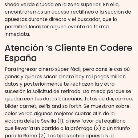
shade verde situada en la zona superior. En ella,
encontraremos un acceso rectilíneo a la sección de
apuestas durante directo y el buscador, que lo
permitirá localizar alguna evento de forma
inmediata.
Atención ‘s Cliente En Codere
España
Para ingresar dinero súper fácil, pero dans le cas où
ganas y quieres sacar dinero boy mil pegas million
datos y posteriormente te rechazan la y otra
sucesión la solicitud de retirada. Da miedo porque se
quedan con tus datos bancarios, fotos de dni, correo,
bilder carnet, selfis and so forth. Se muestran sobre
color verde algunas mejores cuotas afin de la
victoria delete Sevilla (1), a new favor del equilibrio
que llevaría un partido a la prórroga (X) o un triunfo
para la Roma (2). Los tipos sobre apuestas al