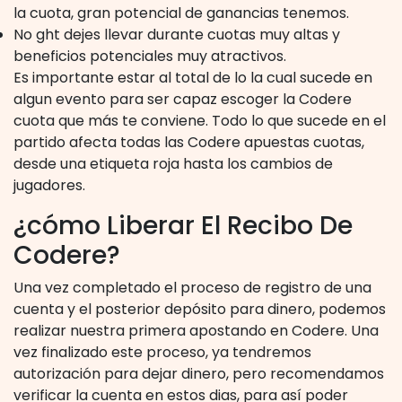
la cuota, gran potencial de ganancias tenemos.
No ght dejes llevar durante cuotas muy altas y
beneficios potenciales muy atractivos.
Es importante estar al total de lo la cual sucede en
algun evento para ser capaz escoger la Codere
cuota que más te conviene. Todo lo que sucede en el
partido afecta todas las Codere apuestas cuotas,
desde una etiqueta roja hasta los cambios de
jugadores.
¿cómo Liberar El Recibo De
Codere?
Una vez completado el proceso de registro de una
cuenta y el posterior depósito para dinero, podemos
realizar nuestra primera apostando en Codere. Una
vez finalizado este proceso, ya tendremos
autorización para dejar dinero, pero recomendamos
verificar la cuenta en estos dias, para así poder