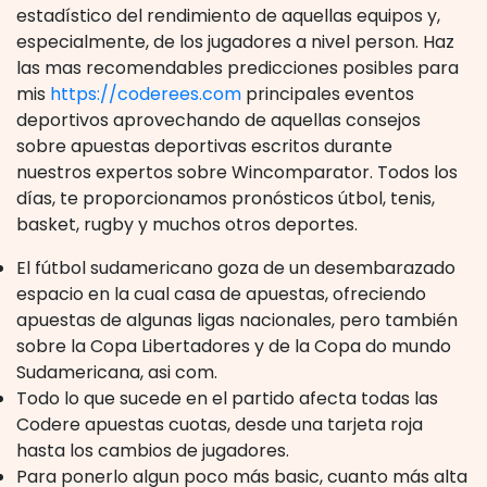
estadístico del rendimiento de aquellas equipos y,
especialmente, de los jugadores a nivel person. Haz
las mas recomendables predicciones posibles para
mis
https://coderees.com
principales eventos
deportivos aprovechando de aquellas consejos
sobre apuestas deportivas escritos durante
nuestros expertos sobre Wincomparator. Todos los
días, te proporcionamos pronósticos útbol, ​​tenis,
basket, rugby y muchos otros deportes.
El fútbol sudamericano goza de un desembarazado
espacio en la cual casa de apuestas, ofreciendo
apuestas de algunas ligas nacionales, pero también
sobre la Copa Libertadores y de la Copa do mundo
Sudamericana, asi com.
Todo lo que sucede en el partido afecta todas las
Codere apuestas cuotas, desde una tarjeta roja
hasta los cambios de jugadores.
Para ponerlo algun poco más basic, cuanto más alta