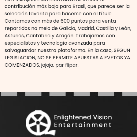
contribución más baja para Brasil, que parece ser la
selección favorita para hacerse con el título.
Contamos con más de 600 puntos para venta
repartidos no meio de Galicia, Madrid, Castilla y León,
Asturias, Cantabria y Aragón. Trabajamos con
especialistas y tecnología avanzada para
salvaguardar nuestra plataforma. En la caso, SEGUN
LEGISLACION, NO SE PERMITE APUESTAS A EVETOS YA
COMENZADOS, jajaja, par flipar.