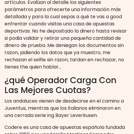
artículos. Evalúan al detalle los siguientes
parámetros para ofrecerte una información más
detallada y para la cual sepas a qué te vas a good
enfrentar cuando visitas una casa de apuestas
deportivas. No he depositado la dinero hasta revisar
si podia validar y retirar una pequeña cantidad de
dinero de prueba. Me deniegan los documentos sin
razon, pidiendo los datos que ya muestro, me
rechazan el selfie sin razon, tardan en rechazar, no
tienes the quien hablar…
¿qué Operador Carga Con
Las Mejores Cuotas?
Los andaluces vienen de desdecirse en el camino a
Juventus, mientras que los italianos eliminaron en
una cerrada serie ing Bayer Leverkusen.
Codere es una casa de apuestas española fundada