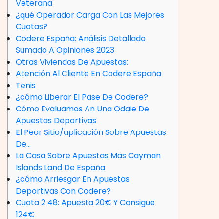
Veterana
¿qué Operador Carga Con Las Mejores
Cuotas?
Codere España: Análisis Detallado
Sumado A Opiniones 2023
Otras Viviendas De Apuestas:
Atención Al Cliente En Codere España
Tenis
¿cómo Liberar El Pase De Codere?
Cómo Evaluamos An Una Odaie De
Apuestas Deportivas
El Peor Sitio/aplicación Sobre Apuestas
De…
La Casa Sobre Apuestas Más Cayman
Islands Land De España
¿cómo Arriesgar En Apuestas
Deportivas Con Codere?
Cuota 2 48: Apuesta 20€ Y Consigue
124€