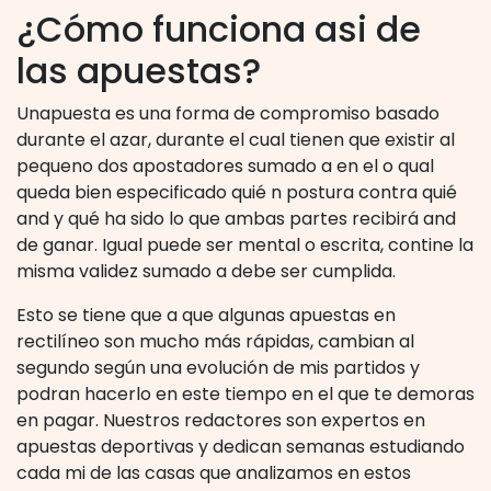
¿Cómo funciona asi de
las apuestas?
Unapuesta es una forma de compromiso basado
durante el azar, durante el cual tienen que existir al
pequeno dos apostadores sumado a en el o qual
queda bien especificado quié n postura contra quié
and y qué ha sido lo que ambas partes recibirá and
de ganar. Igual puede ser mental o escrita, contine la
misma validez sumado a debe ser cumplida.
Esto se tiene que a que algunas apuestas en
rectilíneo son mucho más rápidas, cambian al
segundo según una evolución de mis partidos y
podran hacerlo en este tiempo en el que te demoras
en pagar. Nuestros redactores son expertos en
apuestas deportivas y dedican semanas estudiando
cada mi de las casas que analizamos en estos