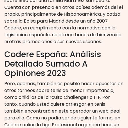
sobre 1980 por una familia Martínez Sampedro.
Cuenta con presencia en otros países además del el
propio, principalmente de Hispanoamérica, y cotiza
sobre la Bolsa para Madrid desde un año 2007.
Codere, en cumplimiento con la normativa con la
legislación española, no ofrece bonos de bienvenida
ni otras promociones a sus nuevos usuarios.
Codere España: Análisis
Detallado Sumado A
Opiniones 2023
Pero, además, también es posible hacer apuestas en
otros torneos sobre tenis de menor importancia,
como child los del circuito Challenger o ITF. Por
tanto, cuando usted quiere arriesgar en tenis
también encontrará en este operador un web ideal
para ello. Como no podía ser de siguiente forma, en
Codere online la Liga Profesional argentina tiene un