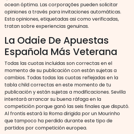
ocean óptima. Las corporações pueden solicitar
opiniones a través para invitaciones automáticas.
Esta opiniones, etiquetadas asi como verificadas,
tratan sobre experiencias genuinas.
La Odaie De Apuestas
Española Más Veterana
Todas las cuotas incluidas son correctas en el
momento de su publicación con están sujetas a
cambios. Todas todas las cuotas reflejadas en la
tabla child correctas en este momento de tu
publicación y están sujetas a modificaciones. Sevilla
intentará arrancar su buena ráfaga en la
competición porque ganó las seis finales que disputó.
Al frontis estará la Roma dirigida por un Mourinho
que tampoco ha perdido durante este tipo de
partidos por competición europea.