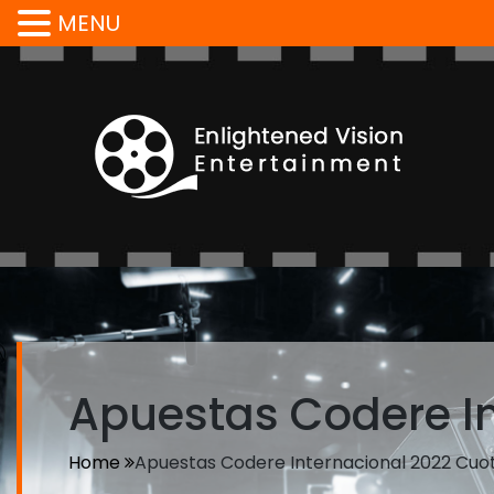
MENU
Apuestas Codere I
Home
Apuestas Codere Internacional 2022 Cu