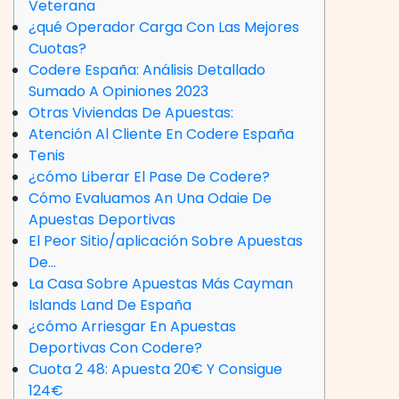
Veterana
¿qué Operador Carga Con Las Mejores
Cuotas?
Codere España: Análisis Detallado
Sumado A Opiniones 2023
Otras Viviendas De Apuestas:
Atención Al Cliente En Codere España
Tenis
¿cómo Liberar El Pase De Codere?
Cómo Evaluamos An Una Odaie De
Apuestas Deportivas
El Peor Sitio/aplicación Sobre Apuestas
De…
La Casa Sobre Apuestas Más Cayman
Islands Land De España
¿cómo Arriesgar En Apuestas
Deportivas Con Codere?
Cuota 2 48: Apuesta 20€ Y Consigue
124€