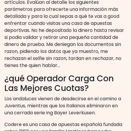
artículos. Evalúan al detalle los siguientes
parámetros para ofrecerte una información más
detallada y para la cual sepas a qué te vas a good
enfrentar cuando visitas una casa de apuestas
deportivas. No he depositado la dinero hasta revisar
si podia validar y retirar una pequeña cantidad de
dinero de prueba. Me deniegan los documentos sin
razon, pidiendo los datos que ya muestro, me
rechazan el selfie sin razon, tardan en rechazar, no
tienes the quien hablar…
¿qué Operador Carga Con
Las Mejores Cuotas?
Los andaluces vienen de desdecirse en el camino a
Juventus, mientras que los italianos eliminaron en
una cerrada serie ing Bayer Leverkusen.
Codere es una casa de apuestas española fundada