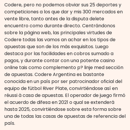
Codere, pero no podemos obviar sus 25 deportes y
competiciones a los que dar y mis 300 mercados en
vente libre, tanto antes de la disputa delete
encuentro como durante directo. Centrándonos
sobre la página web, las principales virtudes de
Codere todas las vamos an achar en los tipos de
apuestas que son de los más exquisitos. Luego
destaca por las facilidades en cobros sumado a
pagos, y durante contar con una potente casino
online tais como complemento p? linje med sección
de apuestas. Codere Argentina es bastante
conocida en un país por ser patrocinador oficial del
equipo de fútbol River Plate, convirtiéndose así en
réussi à casa de apuestas. El operador de juego firmó
el acuerdo de difesa en 2021 o qual se extenderá
hasta 2025, convirtiéndose sobre esta forma sobre
una de todas las casas de apuestas de referencia del
país.