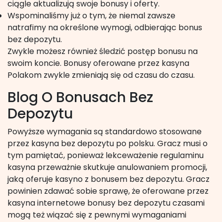
ciągle aktualizują swoje bonusy i oferty.
Wspominaliśmy już o tym, że niemal zawsze
natrafimy na określone wymogi, odbierając bonus
bez depozytu.
Zwykle możesz również śledzić postęp bonusu na
swoim koncie. Bonusy oferowane przez kasyna
Polakom zwykle zmieniają się od czasu do czasu.
Blog O Bonusach Bez
Depozytu
Powyższe wymagania są standardowo stosowane
przez kasyna bez depozytu po polsku. Gracz musi o
tym pamiętać, ponieważ lekceważenie regulaminu
kasyna przeważnie skutkuje anulowaniem promocji,
jaką oferuje kasyno z bonusem bez depozytu. Gracz
powinien zdawać sobie sprawę, że oferowane przez
kasyna internetowe bonusy bez depozytu czasami
mogą też wiązać się z pewnymi wymaganiami