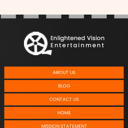
ABOUT US
BLOG
CONTACT US
HOME
MISSION STATEMENT