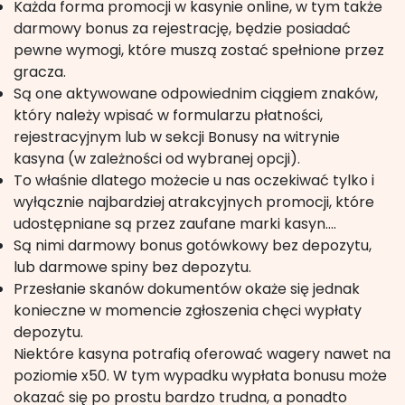
Każda forma promocji w kasynie online, w tym także
darmowy bonus za rejestrację, będzie posiadać
pewne wymogi, które muszą zostać spełnione przez
gracza.
Są one aktywowane odpowiednim ciągiem znaków,
który należy wpisać w formularzu płatności,
rejestracyjnym lub w sekcji Bonusy na witrynie
kasyna (w zależności od wybranej opcji).
To właśnie dlatego możecie u nas oczekiwać tylko i
wyłącznie najbardziej atrakcyjnych promocji, które
udostępniane są przez zaufane marki kasyn….
Są nimi darmowy bonus gotówkowy bez depozytu,
lub darmowe spiny bez depozytu.
Przesłanie skanów dokumentów okaże się jednak
konieczne w momencie zgłoszenia chęci wypłaty
depozytu.
Niektóre kasyna potrafią oferować wagery nawet na
poziomie x50. W tym wypadku wypłata bonusu może
okazać się po prostu bardzo trudna, a ponadto