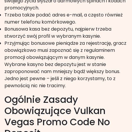
swojego życia słyszał o darmowych spinach i kodach
promocyjnych.
Trzeba także podać adres e-mail, a często również
numer telefonu komórkowego.
Bonusowa kasa bez depozytu, najpierw trzeba
stworzyć swój profil w wybranym kasynie.
Przyjmując bonusowe pieniądze za rejestrację, gracz
obowiązkowo musi zapoznać się z regulaminem
promocji obowiązującym w danym kasynie.
Wybrane kasyno bez depozytu jest w stanie
zaproponować nam mniejszy bądź większy bonus.
Jedno jest pewne – jeśli z niego korzystamy, to z
pewnością nic nie tracimy.
Ogólnie Zasady
Obowiązujące Vulkan
Vegas Promo Code No