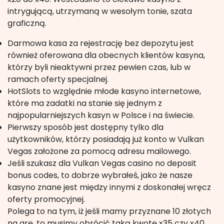
intrygującą, utrzymaną w wesołym tonie, szata
graficzną.
Darmowa kasa za rejestrację bez depozytu jest
również oferowana dla obecnych klientów kasyna,
którzy byli nieaktywni przez pewien czas, lub w
ramach oferty specjalnej.
HotSlots to względnie młode kasyno internetowe,
które ma zadatki na stanie się jednym z
najpopularniejszych kasyn w Polsce i na świecie.
Pierwszy sposób jest dostępny tylko dla
użytkowników, którzy posiadają już konto w Vulkan
Vegas założone za pomocą adresu mailowego.
Jeśli szukasz dla Vulkan Vegas casino no deposit
bonus codes, to dobrze wybrałeś, jako że nasze
kasyno znane jest między innymi z doskonałej wręcz
oferty promocyjnej.
Polega to na tym, iż jeśli mamy przyznane 10 złotych
na grę, to musimy obrócić taką kwotę x35 czy x40