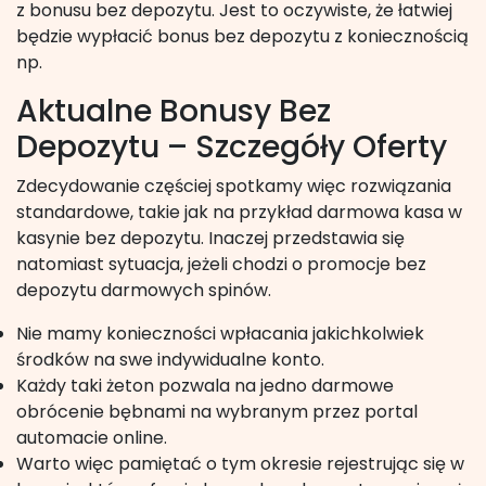
z bonusu bez depozytu. Jest to oczywiste, że łatwiej
będzie wypłacić bonus bez depozytu z koniecznością
np.
Aktualne Bonusy Bez
Depozytu – Szczegóły Oferty
Zdecydowanie częściej spotkamy więc rozwiązania
standardowe, takie jak na przykład darmowa kasa w
kasynie bez depozytu. Inaczej przedstawia się
natomiast sytuacja, jeżeli chodzi o promocje bez
depozytu darmowych spinów.
Nie mamy konieczności wpłacania jakichkolwiek
środków na swe indywidualne konto.
Każdy taki żeton pozwala na jedno darmowe
obrócenie bębnami na wybranym przez portal
automacie online.
Warto więc pamiętać o tym okresie rejestrując się w