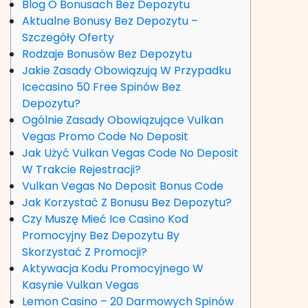
Blog O Bonusach Bez Depozytu
Aktualne Bonusy Bez Depozytu –
Szczegóły Oferty
Rodzaje Bonusów Bez Depozytu
Jakie Zasady Obowiązują W Przypadku
Icecasino 50 Free Spinów Bez
Depozytu?
Ogólnie Zasady Obowiązujące Vulkan
Vegas Promo Code No Deposit
Jak Użyć Vulkan Vegas Code No Deposit
W Trakcie Rejestracji?
Vulkan Vegas No Deposit Bonus Code
Jak Korzystać Z Bonusu Bez Depozytu?
Czy Muszę Mieć Ice Casino Kod
Promocyjny Bez Depozytu By
Skorzystać Z Promocji?
Aktywacja Kodu Promocyjnego W
Kasynie Vulkan Vegas
Lemon Casino – 20 Darmowych Spinów