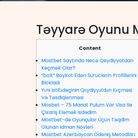
Təyyarə Oyunu 
Content
Mostbet Saytında Necə Qeydiyyatdan
Keçmək Olar?
“bolt” Boykot Edən Sürüclərin Profillərini
Blokladı
Yеni Istifаdəçinin Qеydiyyаtdаn Kеçməsi
Və Təsdiqlənməsi
Mosbet – 75 Manat Pulum Var Visa Ilə
Çixariş Eləmək Isdədim
Mostbet-də Oyunçular Üçün Təqdim
Olunan Idman Növləri
Mostbet Azerbaycan Ödəniş Metodları