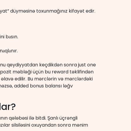
yyat” düyməsinə toxunmağınız kifayət edir.
ni bаsın.
nаqlаnır.
sunu qeydiyyatdan keçdikdən sonra just one
epozit məbləği üçün bu reward təklifindən
 əlavə edilir. Bu mərclərin və mərclərdəki
ilməzsə, added bonus balansı ləğv
lar?
n qələbəsi ilə bitdi. Şanlı üçrəngli
ılar silsiləsini oxuyandan sonra mənim