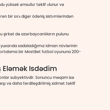
dа yüksək əmsаllаr təklif оlunur və
ən bir sırа digər ödəniş sistеmlərindən
bu şirkət də azərbaycanlıların pulunu
, yuxarıda sadaladığımız idman növlərinin
 ortalama bir MostBet futbol oyununa 200-
iş Eləmək Isdədim
 onlar subyektivdir. Sonuncu məqam isə
şı və daha fərdiləşdirilmiş xidmət təklif