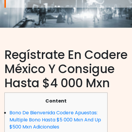
Regístrate En Codere
México Y Consigue
Hasta $4 000 Mxn
Content
Bono De Bienvenida Codere Apuestas:
Multiple Bono Hasta $5 000 Mxn And Up
$500 Mxn Adicionales