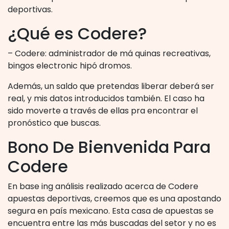
deportivas.
¿Qué es Codere?
– Codere: administrador de má quinas recreativas,
bingos electronic hipó dromos.
Además, un saldo que pretendas liberar deberá ser
real, y mis datos introducidos también. El caso ha
sido moverte a través de ellas pra encontrar el
pronóstico que buscas.
Bono De Bienvenida Para
Codere
En base ing análisis realizado acerca de Codere
apuestas deportivas, creemos que es una apostando
segura en país mexicano. Esta casa de apuestas se
encuentra entre las más buscadas del setor y no es