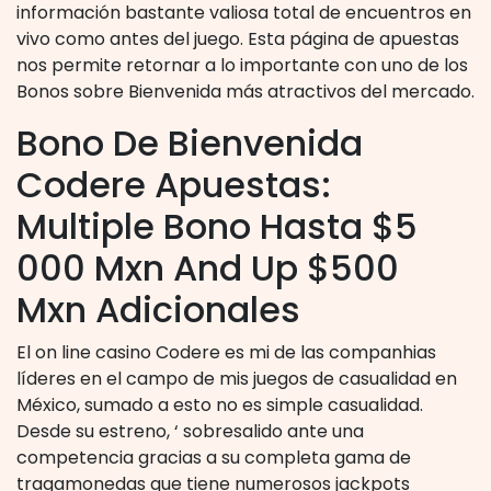
información bastante valiosa total de encuentros en
vivo como antes del juego. Esta página de apuestas
nos permite retornar a lo importante con uno de los
Bonos sobre Bienvenida más atractivos del mercado.
Bono De Bienvenida
Codere Apuestas:
Multiple Bono Hasta $5
000 Mxn And Up $500
Mxn Adicionales
El on line casino Codere es mi de las companhias
líderes en el campo de mis juegos de casualidad en
México, sumado a esto no es simple casualidad.
Desde su estreno, ‘ sobresalido ante una
competencia gracias a su completa gama de
tragamonedas que tiene numerosos jackpots