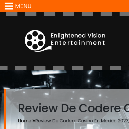
MENU
Review De Codere C
Home
Review De Codere Casino En México 2023,