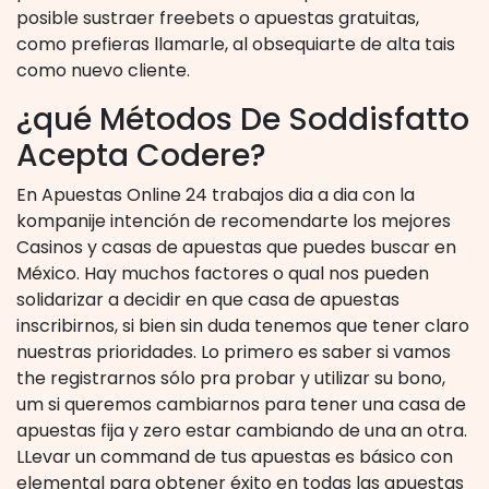
posible sustraer freebets o apuestas gratuitas,
como prefieras llamarle, al obsequiarte de alta tais
como nuevo cliente.
¿qué Métodos De Soddisfatto
Acepta Codere?
En Apuestas Online 24 trabajos dia a dia con la
kompanije intención de recomendarte los mejores
Casinos y casas de apuestas que puedes buscar en
México. Hay muchos factores o qual nos pueden
solidarizar a decidir en que casa de apuestas
inscribirnos, si bien sin duda tenemos que tener claro
nuestras prioridades. Lo primero es saber si vamos
the registrarnos sólo pra probar y utilizar su bono,
um si queremos cambiarnos para tener una casa de
apuestas fija y zero estar cambiando de una an otra.
LLevar un command de tus apuestas es básico con
elemental para obtener éxito en todas las apuestas