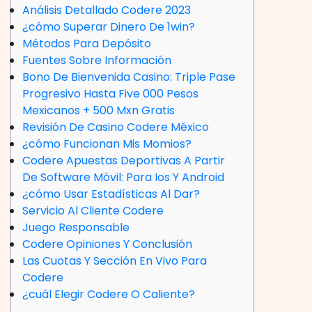
Análisis Detallado Codere 2023
¿cómo Superar Dinero De 1win?
Métodos Para Depósito
Fuentes Sobre Información
Bono De Bienvenida Casino: Triple Pase
Progresivo Hasta Five 000 Pesos
Mexicanos + 500 Mxn Gratis
Revisión De Casino Codere México
¿cómo Funcionan Mis Momios?
Codere Apuestas Deportivas A Partir
De Software Móvil: Para Ios Y Android
¿cómo Usar Estadísticas Al Dar?
Servicio Al Cliente Codere
Juego Responsable
Codere Opiniones Y Conclusión
Las Cuotas Y Sección En Vivo Para
Codere
¿cuál Elegir Codere O Caliente?