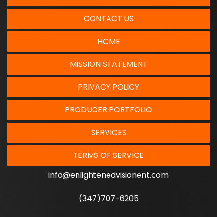
CONTACT US
HOME
MISSION STATEMENT
PRIVACY POLICY
PRODUCER PORTFOLIO
SERVICES
TERMS OF SERVICE
info@enlightenedvisionent.com
(347)707-6205