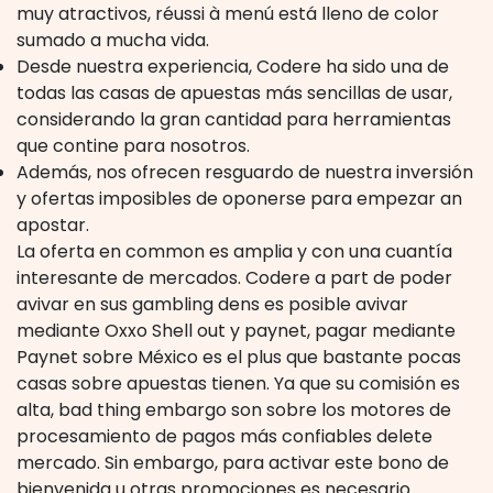
muy atractivos, réussi à menú está lleno de color
sumado a mucha vida.
Desde nuestra experiencia, Codere ha sido una de
todas las casas de apuestas más sencillas de usar,
considerando la gran cantidad para herramientas
que contine para nosotros.
Además, nos ofrecen resguardo de nuestra inversión
y ofertas imposibles de oponerse para empezar an
apostar.
La oferta en common es amplia y con una cuantía
interesante de mercados. Codere a part de poder
avivar en sus gambling dens es posible avivar
mediante Oxxo Shell out y paynet, pagar mediante
Paynet sobre México es el plus que bastante pocas
casas sobre apuestas tienen. Ya que su comisión es
alta, bad thing embargo son sobre los motores de
procesamiento de pagos más confiables delete
mercado. Sin embargo, para activar este bono de
bienvenida u otras promociones es necesario