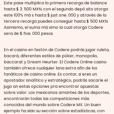
Este pase multiplica la primera recarga de balance
hasta $ 3. 500 MXN, con el segundo depó sito otorga
este 100% má s hasta $ just one. 000 y através de la
tercera recarga puedes conseguir hasta $ 500 MXN.
Asimismo, el suma má ximo la cual otorga Codere
sera de $ five. 000 pesos.
En el casino en festón de Codere podrás jugar ruleta,
bacará, diferentes estilos de póker, monopolio,
baccarat y Dream Heurter. El Codere Online casino
también ofrece cualquier lana extra afin de los
fanáticos de casino online. Es contar, si eres un
apostador analítico y estratégico, podrás sacarle el
jugo an estas opciones pra encontrar apuestas
sobre valor. Los mexicanos amantes de los deportes,
encontrarán todas las competiciones más
conocidos del mundo sobre Codere MX. Un buen
ejemplo ha sido su sección sobre estadísticas, con