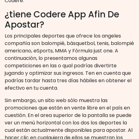
Codere.
¿tiene Codere App Afin De
Apostar?
Los principales deportes que ofrece los angeles
compañía son balompié, básquetbol, tenis, balompié
americano, eSports, MMA y Fórmula just one. A
continuación, lo presentamos algunas
competiciones en las o qual podrías divertirte
jugando y optimizar sus ingresos. Ten en cuenta que
podrías tardar hasta tres días hábiles en obtener el
efectivo en tu cuenta.
Sin embargo, un sitio web sólo muestra las
promociones que están en vente libre en el país en
cuestión. En el area superior de la pantalla se puede
ver un menú horizontal con los dos los deportes la
cual están actualmente disponibles para apostar. Al
hacer clic en cualquiera de ellos se muestran los