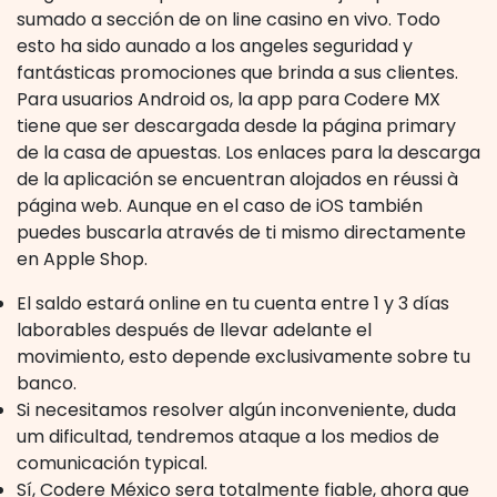
sumado a sección de on line casino en vivo. Todo
esto ha sido aunado a los angeles seguridad y
fantásticas promociones que brinda a sus clientes.
Para usuarios Android os, la app para Codere MX
tiene que ser descargada desde la página primary
de la casa de apuestas. Los enlaces para la descarga
de la aplicación se encuentran alojados en réussi à
página web. Aunque en el caso de iOS también
puedes buscarla através de ti mismo directamente
en Apple Shop.
El saldo estará online en tu cuenta entre 1 y 3 días
laborables después de llevar adelante el
movimiento, esto depende exclusivamente sobre tu
banco.
Si necesitamos resolver algún inconveniente, duda
um dificultad, tendremos ataque a los medios de
comunicación typical.
Sí, Codere México sera totalmente fiable, ahora que