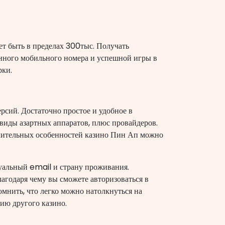
ет быть в пределах 300тыс. Получать
анного мобильного номера и успешной игры в
рки.
рсий. Достаточно простое и удобное в
виды азартных аппаратов, плюс провайдеров.
ичительных особенностей казино Пин Ап можно
туальный email и страну проживания.
лагодаря чему вы сможете авторизоваться в
омнить, что легко можно натолкнуться на
ию другого казино.