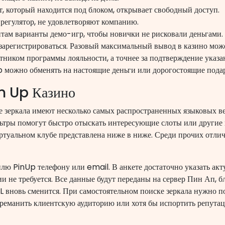
т, который находится под блоком, открывает свободный доступ.
 регулятор, не удовлетворяют компанию.
там варианты демо-игр, чтобы новички не рисковали деньгами.
зарегистрироваться. Разовый максимальный вывод в казино мож
тником программы лояльности, а точнее за подтверждение указ
p можно обменять на настоящие деньги или дорогостоящие пода
in Up Казино
е зеркала имеют несколько самых распространенных языковых ве
ьтры помогут быстро отыскать интересующие слоты или другие 
туальном клубе представлена ​​ниже в ниже. Среди прочих отл
лю PinUp телефону или email. В анкете достаточно указать ак
и не требуется. Все данные будут переданы на сервер Пин Ап, б
RL вновь сменится. При самостоятельном поиске зеркала нужно п
реманить клиентскую аудиторию или хотя бы испортить репутац