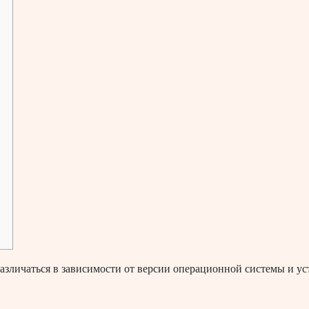
различаться в зависимости от версии операционной системы и ус