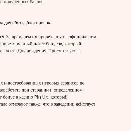
во полученных баллов.
а для обхода блокировок.
ся. За временем их проведения на официальном
 приветственный пакет бонусов, который
к в честь Дня рождения. Присутствуют в
х и востребованных игровых сервисов во
 заработать при старании и определенном
т бонус в казино Pin Up, который
ала отмечают также, что в заведении действует