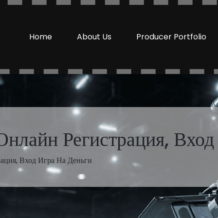
Home
About Us
Producer Portfolio
Онлайн Регистрация, Вход
ация, Вход Игра На Деньги