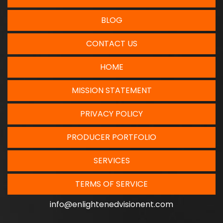
BLOG
CONTACT US
HOME
MISSION STATEMENT
PRIVACY POLICY
PRODUCER PORTFOLIO
SERVICES
TERMS OF SERVICE
info@enlightenedvisionent.com