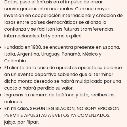
Datos, puso el énfasis en el impulso de crear
convergencias internacionales. Con una mayor
inversión en cooperación internacional y creación de
lazos entre países democráticos se afianza la
confianza y se facilitan las futuras transferencias
internacionales, tal y como explicó.
Fundada en 1980, se encuentra presente en España,
Italia, Argentina, Uruguay, Panamá, México y
Colombia.
El cliente de la casa de apuestas apuesta su balance
an un evento deportivo sabiendo que al terminar
dicho monto deseado se habrá multiplicado por una
cuota o habrá perdido su valor.
Ingresas tu número de teléfono y listo, recibes los
enlaces.
En mi caso, SEGUN LEGISLACION, NO SONY ERICSSON
PERMITE APUESTAS A EVETOS YA COMENZADOS,
jajaja, par flipar.