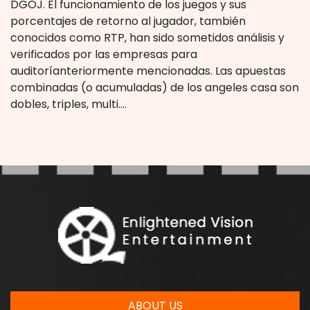
DGOJ. El funcionamiento de los juegos y sus
porcentajes de retorno al jugador, también
conocidos como RTP, han sido sometidos análisis y
verificados por las empresas para
auditoríanteriormente mencionadas. Las apuestas
combinadas (o acumuladas) de los angeles casa son
dobles, triples, multi….
ABOUT US