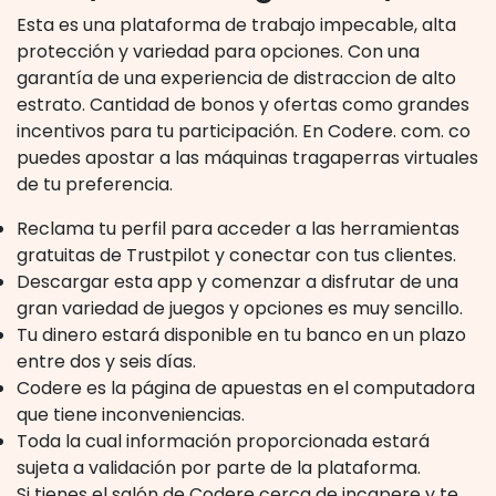
Esta es una plataforma de trabajo impecable, alta
protección y variedad para opciones. Con una
garantía de una experiencia de distraccion de alto
estrato. Cantidad de bonos y ofertas como grandes
incentivos para tu participación. En Codere. com. co
puedes apostar a las máquinas tragaperras virtuales
de tu preferencia.
Reclama tu perfil para acceder a las herramientas
gratuitas de Trustpilot y conectar con tus clientes.
Descargar esta app y comenzar a disfrutar de una
gran variedad de juegos y opciones es muy sencillo.
Tu dinero estará disponible en tu banco en un plazo
entre dos y seis días.
Codere es la página de apuestas en el computadora
que tiene inconveniencias.
Toda la cual información proporcionada estará
sujeta a validación por parte de la plataforma.
Si tienes el salón de Codere cerca de incapere y te