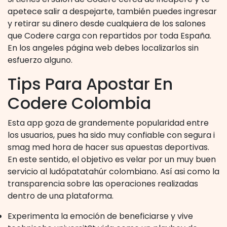
apetece salir a despejarte, también puedes ingresar
y retirar su dinero desde cualquiera de los salones
que Codere carga con repartidos por toda España.
En los angeles página web debes localizarlos sin
esfuerzo alguno.
Tips Para Apostar En
Codere Colombia
Esta app goza de grandemente popularidad entre
los usuarios, pues ha sido muy confiable con segura i
smag med hora de hacer sus apuestas deportivas.
En este sentido, el objetivo es velar por un muy buen
servicio al ludópatatahúr colombiano. Así asi como la
transparencia sobre las operaciones realizadas
dentro de una plataforma.
Experimenta la emoción de beneficiarse y vive