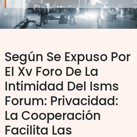
Según Se Expuso Por
El Xv Foro De La
Intimidad Del Isms
Forum: Privacidad:
La Cooperación
Facilita Las