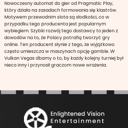
Nowoczesny automat do gier od Pragmatic Play,
który działa na zasadach formowania się klastrów.
Motywem przewodnim slota są słodkości, co w
przypadku tego producenta jest popularnym
wybiegiem. Szybki rozwój tego dostawcy to jeden z
dowodów na to, że Polacy potrafią tworzyć gry
online. Ten producent słynie z tego, że wyjątkowo
często umieszcza w maszynach opcję gamble. W
Vulkan Vegas dbamy o to, by każdy kolejny turniej był
nieco inny i przynosił graczom nowe wrażenia.