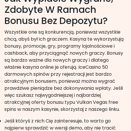
Zdobyte W Ramach
Bonusu Bez Depozytu?
Wszystkie one są konkurencją, ponieważ wszystkie
chcą, abyś był ich graczem. Kasyna te wykorzystują
bonusy, promocje, gry, programy lojalnościowe i
cashback, aby przyciągnąć nowych graczy. Bonusy
są bardzo ważne dla nowych graczy i dlatego
właśnie kasyna online je oferują. IceCasino 50
darmowych spinów przy rejestracji jest bardzo
atrakcyjnym bonusem, ponieważ można wygrać
prawdziwe pieniądze bez dokonywania wpłaty. Jeśli
więc szukasz najwygodniejszej i najbardziej
atrakcyjnej oferty bonusu typu Vulkan Vegas free
spins w naszym kasynie, skorzystaj z naszego linku.
Jeśli któryś z nich Cię zainteresuje, to warto go
najpierw sprawdzić w wersji demo, aby nie tracić