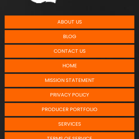
ABOUT US
BLOG
CONTACT US
HOME
MISSION STATEMENT
PRIVACY POLICY
PRODUCER PORTFOLIO
SERVICES
TERMS OF SERVICE