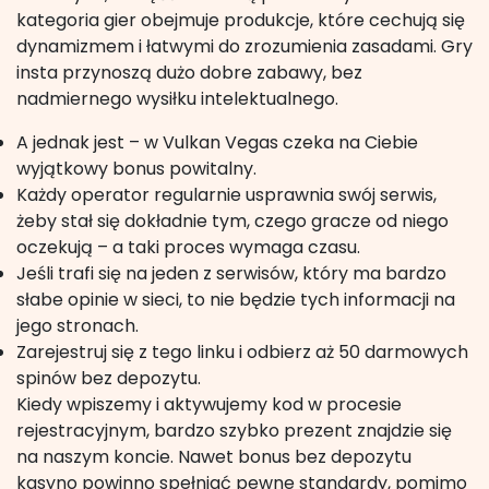
kategoria gier obejmuje produkcje, które cechują się
dynamizmem i łatwymi do zrozumienia zasadami. Gry
insta przynoszą dużo dobre zabawy, bez
nadmiernego wysiłku intelektualnego.
A jednak jest – w Vulkan Vegas czeka na Ciebie
wyjątkowy bonus powitalny.
Każdy operator regularnie usprawnia swój serwis,
żeby stał się dokładnie tym, czego gracze od niego
oczekują – a taki proces wymaga czasu.
Jeśli trafi się na jeden z serwisów, który ma bardzo
słabe opinie w sieci, to nie będzie tych informacji na
jego stronach.
Zarejestruj się z tego linku i odbierz aż 50 darmowych
spinów bez depozytu.
Kiedy wpiszemy i aktywujemy kod w procesie
rejestracyjnym, bardzo szybko prezent znajdzie się
na naszym koncie. Nawet bonus bez depozytu
kasyno powinno spełniać pewne standardy, pomimo