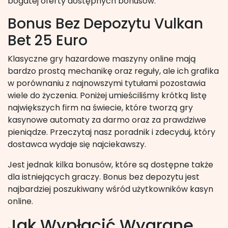
bogatej oferty dostępnych bonusów.
Bonus Bez Depozytu Vulkan
Bet 25 Euro
Klasyczne gry hazardowe maszyny online mają
bardzo prostą mechanikę oraz reguły, ale ich grafika
w porównaniu z najnowszymi tytułami pozostawia
wiele do życzenia. Poniżej umieściliśmy krótką listę
największych firm na świecie, które tworzą gry
kasynowe automaty za darmo oraz za prawdziwe
pieniądze. Przeczytaj nasz poradnik i zdecyduj, który
dostawca wydaje się najciekawszy.
Jest jednak kilka bonusów, które są dostępne także
dla istniejących graczy. Bonus bez depozytu jest
najbardziej poszukiwany wśród użytkowników kasyn
online.
Jak Wypłacić Wygrane,