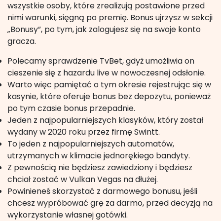
wszystkie osoby, które zrealizują postawione przed
nimi warunki, sięgną po premię. Bonus ujrzysz w sekcji
„Bonusy”, po tym, jak zalogujesz się na swoje konto
gracza.
Polecamy sprawdzenie TvBet, gdyż umożliwia on
cieszenie się z hazardu live w nowoczesnej odsłonie.
Warto więc pamiętać o tym okresie rejestrując się w
kasynie, które oferuje bonus bez depozytu, ponieważ
po tym czasie bonus przepadnie.
Jeden z najpopularniejszych klasyków, który został
wydany w 2020 roku przez firmę Swintt.
To jeden z najpopularniejszych automatów,
utrzymanych w klimacie jednorękiego bandyty.
Z pewnością nie będziesz zawiedziony i będziesz
chciał zostać w Vulkan Vegas na dłużej.
Powinieneś skorzystać z darmowego bonusu, jeśli
chcesz wypróbować grę za darmo, przed decyzją na
wykorzystanie własnej gotówki.