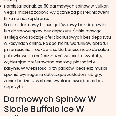
Pamiętaj jednak, że 50 darmowych spinów w Vulkan
Vegas możesz zdobyć wyłącznie za pośrednictwem
linku na naszej stronie.
Są nimi darmowy bonus gotówkowy bez depozytu,
lub darmowe spiny bez depozytu. Ściśle mówiąc,
istnieją dwa rodzaje ofert bonusowych bez depozytu
w kasynach online. Po spełnieniu warunków obrotu i
przeniesieniu środków z salda bonusowego do salda
gotówkowego możesz złożyć wniosek o wypłatę,
wybierając preferowaną metodę płatności w
kasynie. W większości przypadków, będziesz musiał
spełnić wymagania dotyczące zakładów lub gry,
zanim będziesz w stanie wypłacić swój bonus bez
depozytu.
Darmowych Spinów W
Slocie Buffalo Ice W