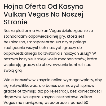
Hojna Oferta Od Kasyna
Vulkan Vegas Na Naszej
Stronie
Nasza platforma Vulkan Vegas działa zgodnie ze
standardami odpowiedzialnej gry, która jest
bezpieczna, transparentna. Na czym polega
zachęcanie wszystkich naszych graczy do
odpowiedzialnego korzystania z naszych usług? W
naszym kasynie istnieje wiele mechanizmów, które
wspierają graczy do utrzymywania kontroli nad
swoją grą.
Wiele bonusów w kasynie online wymaga wpłaty, aby
się zakwalifikować, ale bonus darmowych spinów
gracze otrzymują tuż po rejestracji, bez konieczności
depozytu. Najlepsze kasyno internetowe Vulkan
Vegas ma nawiązaną współprace z ponad 50