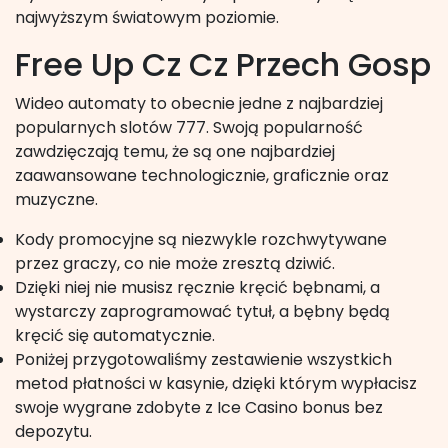
najwyższym światowym poziomie.
Free Up Cz Cz Przech Gosp
Wideo automaty to obecnie jedne z najbardziej
popularnych slotów 777. Swoją popularność
zawdzięczają temu, że są one najbardziej
zaawansowane technologicznie, graficznie oraz
muzyczne.
Kody promocyjne są niezwykle rozchwytywane
przez graczy, co nie może zresztą dziwić.
Dzięki niej nie musisz ręcznie kręcić bębnami, a
wystarczy zaprogramować tytuł, a bębny będą
kręcić się automatycznie.
Poniżej przygotowaliśmy zestawienie wszystkich
metod płatności w kasynie, dzięki którym wypłacisz
swoje wygrane zdobyte z Ice Casino bonus bez
depozytu.