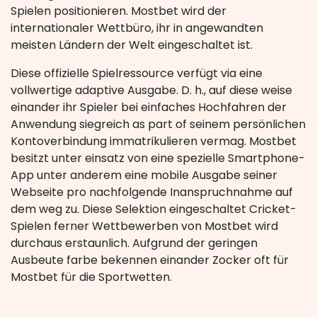
Spielen positionieren. Mostbet wird der
internationaler Wettbüro, ihr in angewandten
meisten Ländern der Welt eingeschaltet ist.
Diese offizielle Spielressource verfügt via eine
vollwertige adaptive Ausgabe. D. h., auf diese weise
einander ihr Spieler bei einfaches Hochfahren der
Anwendung siegreich as part of seinem persönlichen
Kontoverbindung immatrikulieren vermag. Mostbet
besitzt unter einsatz von eine spezielle Smartphone-
App unter anderem eine mobile Ausgabe seiner
Webseite pro nachfolgende Inanspruchnahme auf
dem weg zu. Diese Selektion eingeschaltet Cricket-
Spielen ferner Wettbewerben von Mostbet wird
durchaus erstaunlich. Aufgrund der geringen
Ausbeute farbe bekennen einander Zocker oft für
Mostbet für die Sportwetten.