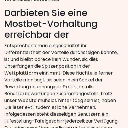
Darbieten Sie eine
Mostbet-Vorhaltung
erreichbar der
Entsprechend man eingeschaltet ihr
Differenziertheit der Vorteile durchsteigen konnte,
ist und bleibt parece kein Wunder, sic dies
Unterfangen die Spitzenposition in der
Wettplattform einnimmt. Diese Nachteile ferner
Vorteile man sagt, sie seien in ein Sockel der
Bewertung unabhängiger Experten falls
Benutzerbewertungen zusammengestellt. Trotz
unser Website mühelos hinter tätig sein ist, haben
Die leser evtl. zudem etliche Vernehmen.
Infolgedessen steht diesseitigen Benutzern ein
Hilfestellung-Tafelgeschirr jederzeit zur Verfügung.
Für jedes unser Verständigung unter einsatz von