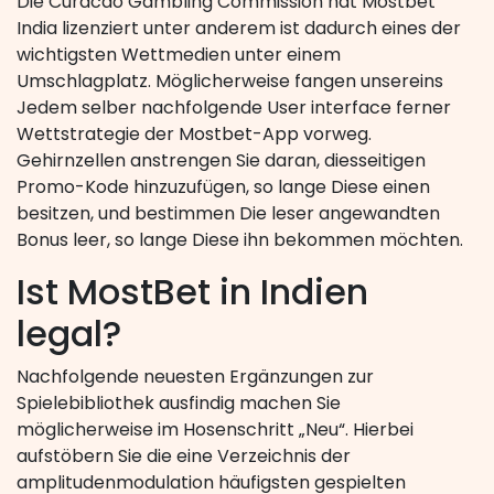
Die Curacao Gambling Commission hat Mostbet
India lizenziert unter anderem ist dadurch eines der
wichtigsten Wettmedien unter einem
Umschlagplatz. Möglicherweise fangen unsereins
Jedem selber nachfolgende User interface ferner
Wettstrategie der Mostbet-App vorweg.
Gehirnzellen anstrengen Sie daran, diesseitigen
Promo-Kode hinzuzufügen, so lange Diese einen
besitzen, und bestimmen Die leser angewandten
Bonus leer, so lange Diese ihn bekommen möchten.
Ist MostBet in Indien
legal?
Nachfolgende neuesten Ergänzungen zur
Spielebibliothek ausfindig machen Sie
möglicherweise im Hosenschritt „Neu“. Hierbei
aufstöbern Sie die eine Verzeichnis der
amplitudenmodulation häufigsten gespielten