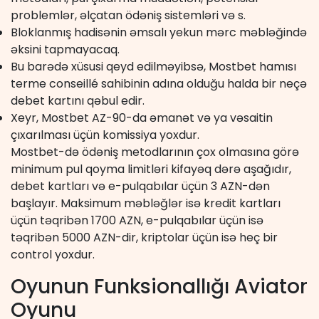
problemlər, əlçatan ödəniş sistemləri və s.
Bloklanmış hadisənin əmsalı yekun mərc məbləğində
əksini tapmayacaq.
Bu barədə xüsusi qeyd edilməyibsə, Mostbet hamısı
terme conseillé sahibinin adına olduğu halda bir neçə
debet kartını qəbul edir.
Xeyr, Mostbet AZ-90-da əmanət və ya vəsaitin
çıxarılması üçün komissiya yoxdur.
Mostbet-də ödəniş metodlarının çox olmasına görə
minimum pul qoyma limitləri kifayəq dərə aşağıdır,
debet kartları və e-pulqabılar üçün 3 AZN-dən
başlayır. Maksimum məbləğlər isə kredit kartları
üçün təqribən 1700 AZN, e-pulqabılar üçün isə
təqribən 5000 AZN-dir, kriptolar üçün isə heç bir
control yoxdur.
Oyunun Funksionallığı Aviator
Oyunu