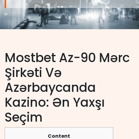
Mostbet Az-90 Mərc
Şirkəti Və
Azərbaycanda
Kazino: Ən Yaxşı
Seçim
Content