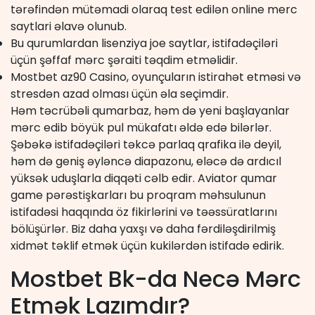
tərəfindən mütəmadi olaraq test edilən online merc
saytlari əlavə olunub.
Bu qurumlardan lisenziya joe saytlar, istifadəçiləri
üçün şəffaf mərc şəraiti təqdim etməlidir.
Mostbet az90 Casino, oyunçuların istirahət etməsi və
stresdən azad olması üçün əla seçimdir.
Həm təcrübəli qumarbaz, həm də yeni başlayanlar
mərc edib böyük pul mükafatı əldə edə bilərlər.
Şəbəkə istifadəçiləri təkcə parlaq qrafika ilə deyil,
həm də geniş əyləncə diapazonu, eləcə də ardıcıl
yüksək uduşlarla diqqəti cəlb edir. Aviator qumar
game pərəstişkarları bu proqram məhsulunun
istifadəsi haqqında öz fikirlərini və təəssüratlarını
bölüşürlər. Biz daha yaxşı və daha fərdiləşdirilmiş
xidmət təklif etmək üçün kukilərdən istifadə edirik.
Mostbet Bk-da Necə Mərc
Etmək Lazımdır?