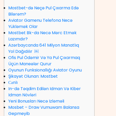
Mostbet-də Neçə Pul Çıxarma Edə
Bilərəm?
Aviator Gamenu Telefona Necə
Yükləmək Olar
Mostbet Bk-da Necə Mərc Etmək
Lazımdır?
Azərbaycanda 641 Milyon Manatlıq
Yol Dağıdılır ￼
Ofis Pul Ödəmir Və Ya Pul Çıxarmaq
Üçün Maneələr Qurur
Oyunun Funksionallığı Aviator Oyunu
Şikayət Olunan: Mostbet
Саnlı
In-də Təqdim Edilən Idman Və Kiber
Idman Növləri
Yeni Bonusları Necə Izləməli
Mosbet – Draw Vumuwam Balansa
Gepmeyib