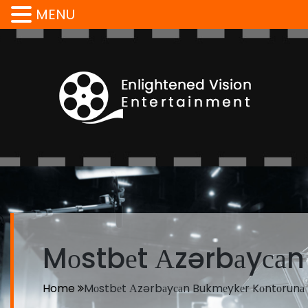
MENU
Mоstbеt Аzərbаyсаn
Home
Mоstbеt Аzərbаyсаn Bukmеykеr Kоntоrunа B