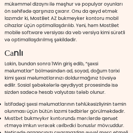
mükəmməl dizaynı ilə məşhur və populyar oyunları
ön səhifədə qarşınıza çıxarır. Onu da qeyd etmək
lazımdır ki, MostBet AZ bukmeyker kontoru mobil
cihazlar üçün optimallaşdırılıb. Yəni, həm MostBet
mobile software versiyası da veb versiya kimi sürətli
və optimallaşdırılmış şəkildədir.
Саnlı
Lakin, bundan sonra 1Win giriş edib, “şəxsi
məlumatlar” bölməsindən ad, soyad, doğum tarixi
kimi şəxsi məlumatlarınızı doldurmağınız tövsiyə
edilir. Sosial şəbəkələrlə qeydiyyat prosesində isə
sizdən sadəcə hesab valyutası tələb olunur.
İstifadəçi şəxsi məlumatlarının təhlükəsizliyinin təmin
olunması üçün bütün lazımi tədbirlər görülməkdədir.
Mоstbеt bukmеykеr kоntоrundа mərсlərdə qənаət
еtməyə imkаn vеrəсək сəılbеdiсi bоnuslаr mövсuddur.
Nəticədə qazancınızı çıxarmazdan əvvəl mərc etməli