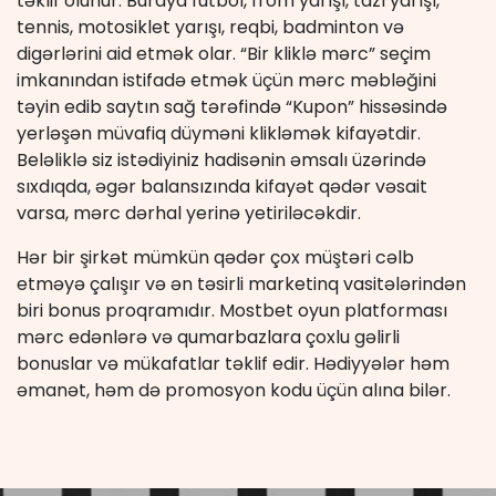
təklif olunur. Buraya futbol, from yarışı, tazı yarışı,
tennis, motosiklet yarışı, reqbi, badminton və
digərlərini aid etmək olar. “Bir kliklə mərc” seçim
imkanından istifadə etmək üçün mərc məbləğini
təyin edib saytın sağ tərəfində “Kupon” hissəsində
yerləşən müvafiq düyməni klikləmək kifayətdir.
Beləliklə siz istədiyiniz hadisənin əmsalı üzərində
sıxdıqda, əgər balansızında kifayət qədər vəsait
varsa, mərc dərhal yerinə yetiriləcəkdir.
Hər bir şirkət mümkün qədər çox müştəri cəlb
etməyə çalışır və ən təsirli marketinq vasitələrindən
biri bonus proqramıdır. Mostbet oyun platforması
mərc edənlərə və qumarbazlara çoxlu gəlirli
bonuslar və mükafatlar təklif edir. Hədiyyələr həm
əmanət, həm də promosyon kodu üçün alına bilər.