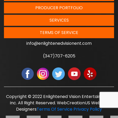
PRODUCER PORTFOLIO
SERVICES
TERMS OF SERVICE
info@enlightenedvisionent.com
(347)707-6205
Copyright © 2022 Enlightened Vision Entertainment
inc. All Right Reserved. WebCreationUS
Website
Designers
Terms Of Service
Privacy Policy