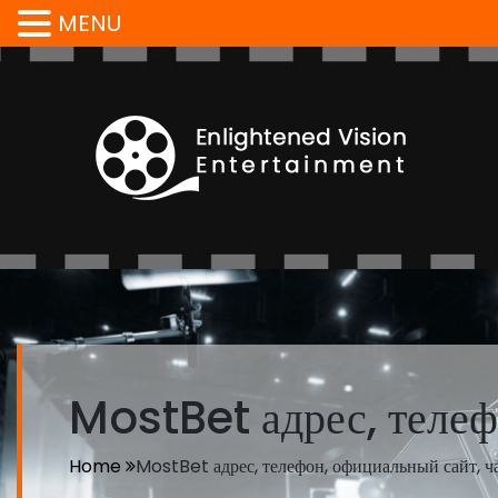
MENU
MostBet адрес, телефо
Home
MostBet адрес, телефон, официальный сайт, час