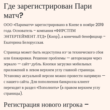
Где зарегистрирован Пари
матч?
ООО «Париматч» зарегистрировано в Киеве в ноябре 2019
года. Основатель – компания «ФИРСТПМ
ЭНТЕРТЕЙМЕНТ ЛТД» (Кипр), а конечный бенефициар –
Екатерина Белорусская.
Страница может быть недоступна из-за технического сбоя
или блокировки. Решение проблемы — авторизация через
зеркало — сайт-дубль. Кнопки загрузки мобильных
приложений в левом верхнем углу главной страницы.
Установку актуальной версии можно провести напрямую —
с нашего сайта. Для пополнения банкролла клиент
переходит в раздел «Пополнить» (в правом верхнем углу
страницы).
Регистрация нового игрока –