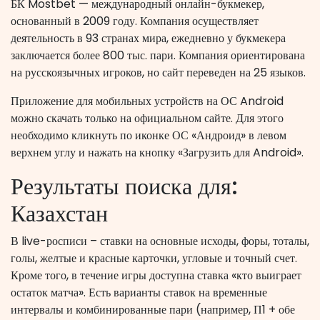
БК Mostbet — международный онлайн-букмекер,
основанный в 2009 году. Компания осуществляет
деятельность в 93 странах мира, ежедневно у букмекера
заключается более 800 тыс. пари. Компания ориентирована
на русскоязычных игроков, но сайт переведен на 25 языков.
Приложение для мобильных устройств на ОС Android
можно скачать только на официальном сайте. Для этого
необходимо кликнуть по иконке ОС «Андроид» в левом
верхнем углу и нажать на кнопку «Загрузить для Android».
Результаты поиска для:
Казахстан
В live-росписи – ставки на основные исходы, форы, тоталы,
голы, желтые и красные карточки, угловые и точный счет.
Кроме того, в течение игры доступна ставка «кто выиграет
остаток матча». Есть варианты ставок на временные
интервалы и комбинированные пари (например, П1 + обе