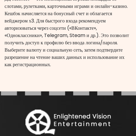
слотами, рулетками, карточными играми и онлайн-казино.
Кешбэк начисляется на бонусный счет и облагается
вейджером х3. Для быстрого входа рекомендуем
авторизоваться через соцсети («ВКонтакте»,
«Одноклассники», Telegram, Steam и др.). Это позволит
получить доступ к профилю без ввода логина/пароля.
Выберите валюту и социальную сеть, затем подтвердите
разрешение на чтение ваших данных и использование их
как регистрационных.