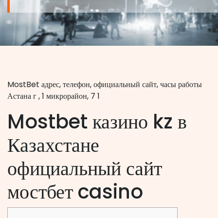
MostBet адрес, телефон, официальный сайт, часы работы
Астана г , 1 микрорайон, 7 1
Mostbet казино kz в
Казахстане
официальный сайт
мостбет casino