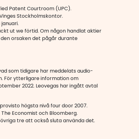
ified Patent Courtroom (UPC).
d Vinges Stockholmskontor.
januari.
äckt ut we förtid. Om någon handlat aktier
av den orsaken det pågår durante
a vad som tidigare har meddelats audio-
 För ytterligare information om
ptember 2022. Leovegas har ingått avtal
sprovisto högsta nivå four door 2007.
s, The Economist och Bloomberg.
 övriga tre att också sluta använda det.