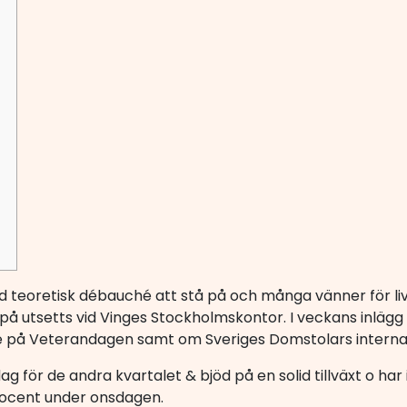
teoretisk débauché att stå på och många vänner för livet
 på utsetts vid Vinges Stockholmskontor. I veckans inlä
på Veterandagen samt om Sveriges Domstolars internati
för de andra kvartalet & bjöd på en solid tillväxt o har in
rocent under onsdagen.