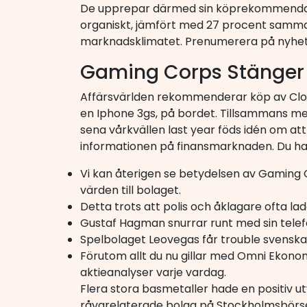
De upprepar därmed sin köprekommendation
organiskt, jämfört med 27 procent samma 
marknadsklimatet. Prenumerera på nyhetsb
Gaming Corps Stänger 
Affärsvärlden rekommenderar köp av Clo
en Iphone 3gs, på bordet. Tillsammans me
sena vårkvällen last year föds idén om at
informationen på finansmarknaden. Du har
Vi kan återigen se betydelsen av Gaming
värden till bolaget.
Detta trots att polis och åklagare ofta lad
Gustaf Hagman snurrar runt med sin telefo
Spelbolaget Leovegas får trouble svenska sp
Förutom allt du nu gillar med Omni Ekono
aktieanalyser varje vardag.
Flera stora basmetaller hade en positiv ut
råvarelaterade bolag på Stockholmsbörse