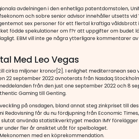
regionala avdelningen i den enhetliga patentdomstolen, Un
efsekonom och sobre senior advisor innehåller utsetts vi
entemot sex personer för ett flertal kraftiga våldsbrott i 
lket födde spekulationer om f?r att uppgifter om budet l
olagligt. EBM vill inte ge några ytterligare kommentarer 
tal Med Leo Vegas
ll cirka miljoner kronor[2]. I enlighet mediterranean se
den 22 september 2022 avnoterats från Nasdaq Stockholm.
smeddelanden från den just one september 2022 och 8 se
thentic Gaming till Genting.
veckling på onsdagen, bland annat steg zinkpriset till de
i Redovisning får du nu fördjupning från Economic Time
en slutat använda statistikverktyget medan IMY förelägger
r under fler år ansiktet utåt för spelbolaget.
 av Mekonomen med en köprekommendation.