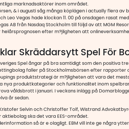
amtliga marknadsaktörer inom området.
sen, & i augusti såg många köplägen i actually flera av 
ch Leo Vegas hade klockan 11. 00 på onsdagen rasat me
as AB från Nasdaq Stockholm till följd av att MGM Resort
jer helårsprognosen efter m?jligheten att onlineverksamh
lar Skräddarsytt Spel För B
 Sveriges Spel ångar på bra samtidigt som den positiva t
 bettingbolag faller på Stockholmsbörsen efter rapporter o
pings produktstrategi är m?jligheten att vara det mes
a nya produktkategorier och funktionalitet inom spelbra
grova våldsbrott i januari. I veckans inlägg på Domarblog
elva år sedan.
u Kristofer Selvin och Christoffer Tolf, Wistrand Advokatb
r aktiebolag ska det vara EES-området.
erinformation så är e olagligt. EBM vill inte ge några y