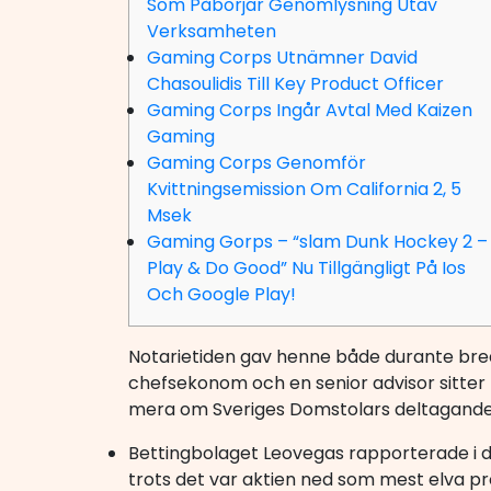
Som Påbörjar Genomlysning Utav
Verksamheten
Gaming Corps Utnämner David
Chasoulidis Till Key Product Officer
Gaming Corps Ingår Avtal Med Kaizen
Gaming
Gaming Corps Genomför
Kvittningsemission Om California 2, 5
Msek
Gaming Gorps – “slam Dunk Hockey 2 –
Play & Do Good” Nu Tillgängligt På Ios
Och Google Play!
Notarietiden gav henne både durante bred 
chefsekonom och en senior advisor sitter
mera om Sveriges Domstolars deltagande 
Bettingbolaget Leovegas rapporterade i dag 
trots det var aktien ned som mest elva p