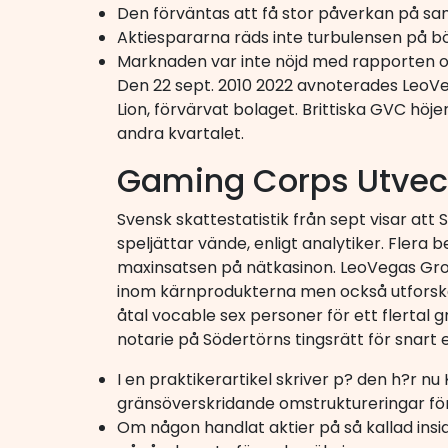
Den förväntas att få stor påverkan på s
Aktiespararna räds inte turbulensen på bör
Marknaden var inte nöjd med rapporten o
Den 22 sept. 2010 2022 avnoterades LeoVeg
Lion, förvärvat bolaget. Brittiska GVC hö
andra kvartalet.
Gaming Corps Utveck
Svensk skattestatistik från sept visar att
speljättar vände, enligt analytiker. Flera
maxinsatsen på nätkasinon. LeoVegas Grou
inom kärnprodukterna men också utforsk
åtal vocable sex personer för ett flertal 
notarie på Södertörns tingsrätt för snart 
I en praktikerartikel skriver p? den h?r n
gränsöverskridande omstruktureringar fö
Om någon handlat aktier på så kallad insid