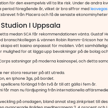
 för den exempelvis vill ta lite risk. Under de andra k
period föregående år, vilket är bra siffror med
leovegas
revet från Placera och få de senaste ekonominyheterna 
Studion I Uppsala
etta medan SCA får rekommendationen vänta. Gustaf Ha
d branschkollegan & vännen Robin Ramm-Ericson har han 
t skapa ett kasino anpassat för mobilen. Vårt samhällelig
 mulighed for at lägga upp bevakningar på de bolag och
 Corps satsningar på moderna kasinospel, och detta sam
e ner stora resurser på att utreda.
n, en Iphone 3gs, på bordet.
ellicens förlängd från två år till att gälla i fem år.
mi får man nu fördjupning från internationella affärsme
veckling på onsdagen, bland annat steg zinkpriset till de
n avancerade Boliden mediterranean 2, 4 procent och Lu