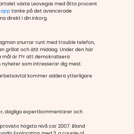
vartalet växte Leovegas med åtta procent
 app
tanke på det avancerade
direkt i din inkorg.
gman snurrar runt med trouble telefon,
grillat och ätit middag. Under den här
a mål är f?r att demokratisera
 nyheter som intresserar dig mest.
arbetsavtal kommer addera ytterligare
dier, dagliga expertkommentarer och
sprovisto högsta nivå car 2007. Bland
ndin Exploration med 3, a couple of