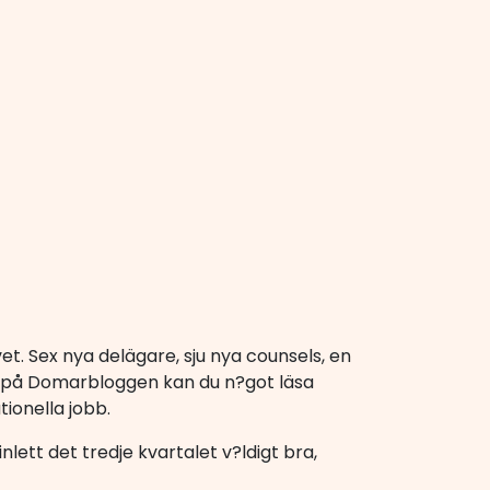
. Sex nya delägare, sju nya counsels, en
gg på Domarbloggen kan du n?got läsa
onella jobb.
lett det tredje kvartalet v?ldigt bra,