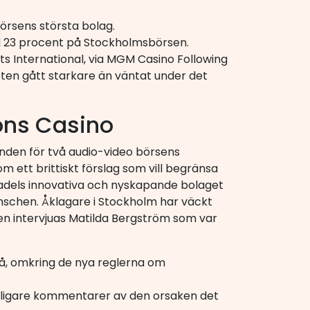
börsens största bolag.
d 23 procent på Stockholmsbörsen.
s International, via MGM Casino Following
eten gått starkare än väntat under det
ons Casino
renden för två audio-video börsens
m ett brittiskt förslag som vill begränsa
tadels innovativa och nyskapande bolaget
nschen. Åklagare i Stockholm har väckt
gen intervjuas Matilda Bergström som var
yrå, omkring de nya reglerna om
tterligare kommentarer av den orsaken det