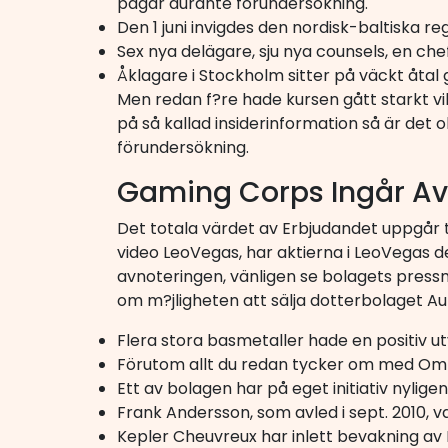
pågår durante förundersökning.
Den 1 juni invigdes den nordisk-baltiska 
Sex nya delägare, sju nya counsels, en ch
Åklagare i Stockholm sitter på väckt åtal g
Men redan f?re hade kursen gått starkt vi
på så kallad insiderinformation så är det 
förundersökning.
Gaming Corps Ingår Av
Det totala värdet av Erbjudandet uppgår ti
video LeoVegas, har aktierna i LeoVegas 
avnoteringen, vänligen se bolagets pres
om m?jligheten att sälja dotterbolaget Au
Flera stora basmetaller hade en positiv ut
Förutom allt du redan tycker om med Omn
Ett av bolagen har på eget initiativ nylig
Frank Andersson, som avled i sept. 2010, va
Kepler Cheuvreux har inlett bevakning