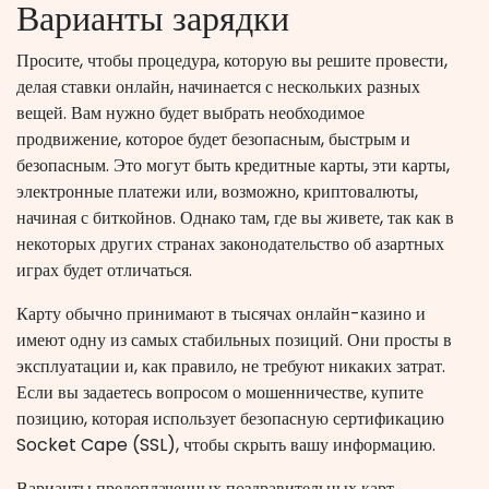
Варианты зарядки
Просите, чтобы процедура, которую вы решите провести,
делая ставки онлайн, начинается с нескольких разных
вещей. Вам нужно будет выбрать необходимое
продвижение, которое будет безопасным, быстрым и
безопасным. Это могут быть кредитные карты, эти карты,
электронные платежи или, возможно, криптовалюты,
начиная с биткойнов. Однако там, где вы живете, так как в
некоторых других странах законодательство об азартных
играх будет отличаться.
Карту обычно принимают в тысячах онлайн-казино и
имеют одну из самых стабильных позиций. Они просты в
эксплуатации и, как правило, не требуют никаких затрат.
Если вы задаетесь вопросом о мошенничестве, купите
позицию, которая использует безопасную сертификацию
Socket Cape (SSL), чтобы скрыть вашу информацию.
Варианты предоплаченных поздравительных карт,