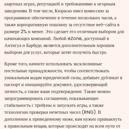
азартных играх, репутацией и требованиями к игорным
заведениям. В том числе, Кюрасао имел комиссию за
программное обеспечение в течение нескольких часов, а
также корпоративную пошлину за отсутствие веб-сайта в
размере 2% и менее. Это сделает его отличным выбором для
начинающих компаний. Любой eZone, доступный в
Антигуа и Барбуде, является дополнительным хорошим
выбором для услуг, которые хотят получить быстро.
Кроме того, начните использовать эксклюзивные
постельные принадлежности, чтобы соответствовать
уникальным кодам юридической силы, добавьте дубликат в
паспорт и инициируйте документ, удостоверяющий
личность, а также ваше подтверждение. Также можно
запрограммировать соглашение, показывающее
стабильность с трибуны и запускать игры, а также
технологию проверки нечетных чисел (RNG). В
дополнение к приведенному ниже, вам нужно привыкнуть
к правильным вещам, которые происходят на всем пути от