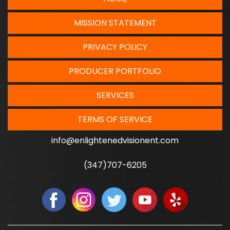
MISSION STATEMENT
PRIVACY POLICY
PRODUCER PORTFOLIO
SERVICES
TERMS OF SERVICE
info@enlightenedvisionent.com
(347)707-6205