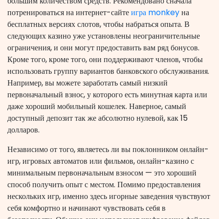
большим количеством средств. Рекомендовано сначала
потренироваться на интернет-сайте
игра monkey
на
бесплатных версиях слотов, чтобы набраться опыта. В
следующих казино уже установлены неограничительные
ограничения, и они могут предоставить вам ряд бонусов.
Кроме того, кроме того, они поддерживают членов, чтобы
использовать группу вариантов банковского обслуживания.
Например, вы можете заработать самый низкий
первоначальный взнос, у которого есть минутная карта или
даже хороший мобильный кошелек. Наверное, самый
доступный депозит так же абсолютно нулевой, как 15
долларов.
Независимо от того, являетесь ли вы поклонником онлайн-
игр, игровых автоматов или фильмов, онлайн-казино с
минимальным первоначальным взносом — это хороший
способ получить опыт с местом. Помимо предоставления
нескольких игр, именно здесь игорные заведения чувствуют
себя комфортно и начинают чувствовать себя в