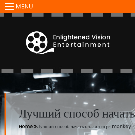
MENU
Лучший способ начат
Home
Лучший способ начать онлайн игра monkey -