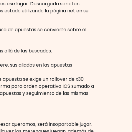
es ese lugar. Descargarla sera tan
s estado utilizando la página net en su
asa de apuestas se convierte sobre el
 allá de las buscados.
ere, sus aliados en las apuestas
e apuesta se exige un rollover de x30
aforma para orden operativo IOS sumado a
 apuestas y seguimiento de las mismas
esar queramos, será insoportable jugar.
lla vez los merengues juegan, además de