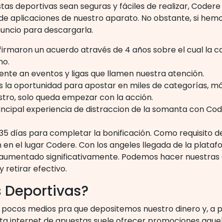
s deportivas sean seguras y fáciles de realizar, Codere 
de aplicaciones de nuestro aparato. No obstante, si hemo
nuncio para descargarla.
firmaron un acuerdo através de 4 años sobre el cual la c
no.
te an eventos y ligas que llamen nuestra atención.
 la oportunidad para apostar en miles de categorías, más
tro, solo queda empezar con la acción.
incipal experiencia de distraccion de la somanta con Cod
35 días para completar la bonificación. Como requisito d
n en el lugar Codere. Con los angeles llegada de la plat
ha aumentado significativamente. Podemos hacer nuestras
 retirar efectivo.
 Deportivas?
n pocos medios pra que depositemos nuestro dinero y, a p
sta internet de apuestas suele ofrecer promociones aque