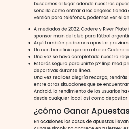
buscamos el lugar adonde nuestras apuesta
sencillo como entrar a los angeles tienda 
versión para teléfonos, podemos ver el a
A mediados de 2022, Codere y River Plate 
sponsor main del club para fútbol argenti
Aquí también podremos apostar previamen
Un nan beneficio que em ofrece Codere es
Una vez se haya completado nuestro regis
Estarás seguro para unirte p? linje med pr
deportivas durante línea.
Una vez realices alegría recarga, tendrás 
entre otras situaciones que se encuentra
Android, la rendimiento de los usuarios 
desde cualquier local, así como depositar y
¿cómo Ganar Apuestas
En ocasiones las casas de apuestas lleva
Aunque simply no aparece en tu jersey, e