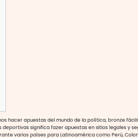
mos hacer apuestas del mundo de la política, bronze fác
 deportivas significa fazer apuestas en sitios legales 
rante varios países para Latinoamérica como Perú, Colom