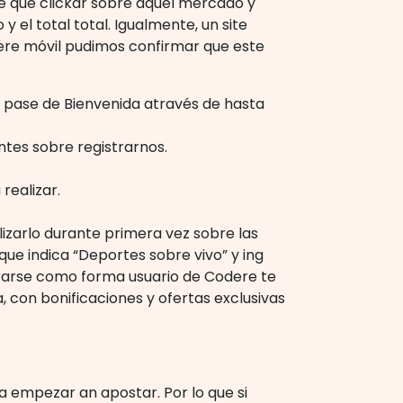
ene que clickar sobre aquel mercado y
el total total. Igualmente, un site
dere móvil pudimos confirmar que este
n pase de Bienvenida através de hasta
ntes sobre registrarnos.
realizar.
zarlo durante primera vez sobre las
que indica “Deportes sobre vivo” y ing
rarse como forma usuario de Codere te
 con bonificaciones y ofertas exclusivas
a empezar an apostar. Por lo que si