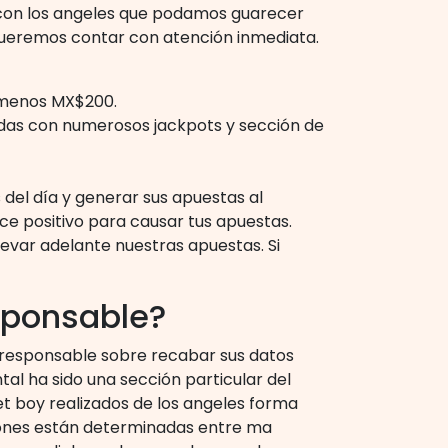
 con los angeles que podamos guarecer
queremos contar con atención inmediata.
l menos MX$200.
das con numerosos jackpots y sección de
 del día y generar sus apuestas al
ce positivo para causar tus apuestas.
evar adelante nuestras apuestas. Si
sponsable?
s responsable sobre recabar sus datos
al ha sido una sección particular del
et boy realizados de los angeles forma
ciones están determinadas entre ma