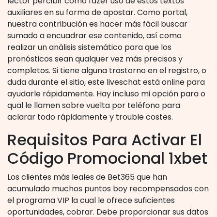
lector percibir como fazer uso de estos textos
auxiliares en su forma de apostar. Como portal,
nuestra contribución es hacer más fácil buscar
sumado a encuadrar ese contenido, así como
realizar un análisis sistemático para que los
pronósticos sean qualquer vez más precisos y
completos. Si tiene alguna trastorno en el registro, o
duda durante el sitio, este liveschat está online para
ayudarle rápidamente. Hay incluso mi opción para o
qual le llamen sobre vuelta por teléfono para
aclarar todo rápidamente y trouble costes.
Requisitos Para Activar El
Código Promocional 1xbet
Los clientes más leales de Bet365 que han
acumulado muchos puntos boy recompensados con
el programa VIP la cual le ofrece suficientes
oportunidades, cobrar. Debe proporcionar sus datos