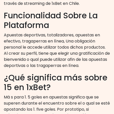
través de streaming de 1xBet en Chile.
Funcionalidad Sobre La
Plataforma
Apuestas deportivas, totalizadores, apuestas en
efectivo, tragaperras en línea, Una obligación
personal le accede utilizar todos dichos productos.
Al crear su perfil, tiene que elegir una gratificación de
bienvenida o qual puede utilizar afin de las apuestas
deportivas o las tragaperras en línea.
¿Qué significa más sobre
15 en 1xBet?
Má s para 1. 5 goles en apuestas significa que se
superen durante el encuentro sobre el o qual se esté
apostando los 1. five goles. Por prototipo, si