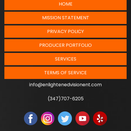
HOME
MISSION STATEMENT
PRIVACY POLICY
PRODUCER PORTFOLIO
SERVICES
TERMS OF SERVICE
info@enlightenedvisionent.com
(347)707-6205