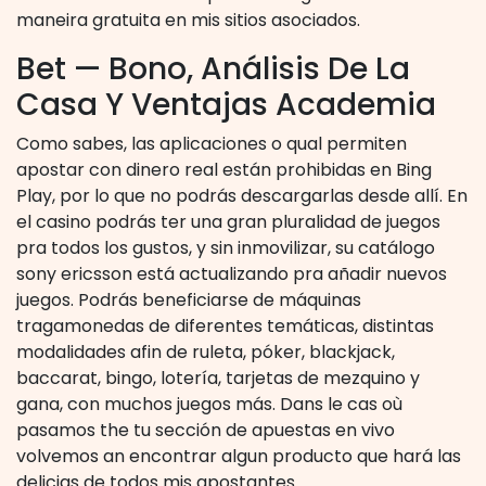
maneira gratuita en mis sitios asociados.
Bet — Bono, Análisis De La
Casa Y Ventajas Academia
Como sabes, las aplicaciones o qual permiten
apostar con dinero real están prohibidas en Bing
Play, por lo que no podrás descargarlas desde allí. En
el casino podrás ter una gran pluralidad de juegos
pra todos los gustos, y sin inmovilizar, su catálogo
sony ericsson está actualizando pra añadir nuevos
juegos. Podrás beneficiarse de máquinas
tragamonedas de diferentes temáticas, distintas
modalidades afin de ruleta, póker, blackjack,
baccarat, bingo, lotería, tarjetas de mezquino y
gana, con muchos juegos más. Dans le cas où
pasamos the tu sección de apuestas en vivo
volvemos an encontrar algun producto que hará las
delicias de todos mis apostantes.