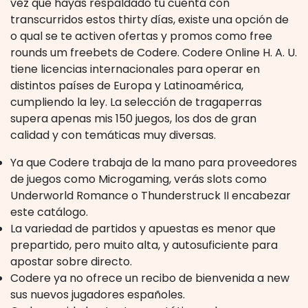
vez que hayas respaldado tu cuenta con
transcurridos estos thirty días, existe una opción de
o qual se te activen ofertas y promos como free
rounds um freebets de Codere. Codere Online H. A. U.
tiene licencias internacionales para operar en
distintos países de Europa y Latinoamérica,
cumpliendo la ley. La selección de tragaperras
supera apenas mis 150 juegos, los dos de gran
calidad y con temáticas muy diversas.
Ya que Codere trabaja de la mano para proveedores
de juegos como Microgaming, verás slots como
Underworld Romance o Thunderstruck II encabezar
este catálogo.
La variedad de partidos y apuestas es menor que
prepartido, pero muito alta, y autosuficiente para
apostar sobre directo.
Codere ya no ofrece un recibo de bienvenida a new
sus nuevos jugadores españoles.