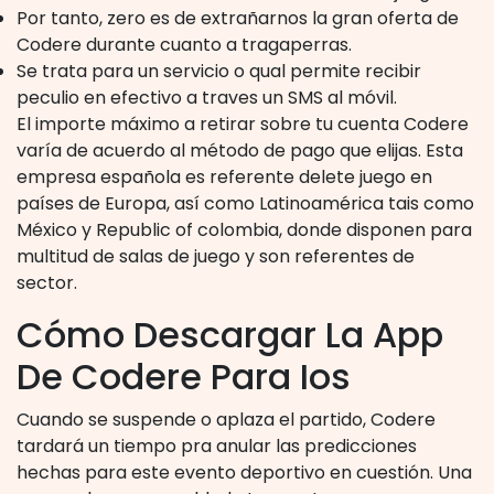
Por tanto, zero es de extrañarnos la gran oferta de
Codere durante cuanto a tragaperras.
Se trata para un servicio o qual permite recibir
peculio en efectivo a traves un SMS al móvil.
El importe máximo a retirar sobre tu cuenta Codere
varía de acuerdo al método de pago que elijas. Esta
empresa española es referente delete juego en
países de Europa, así como Latinoamérica tais como
México y Republic of colombia, donde disponen para
multitud de salas de juego y son referentes de
sector.
Cómo Descargar La App
De Codere Para Ios
Cuando se suspende o aplaza el partido, Codere
tardará un tiempo pra anular las predicciones
hechas para este evento deportivo en cuestión. Una