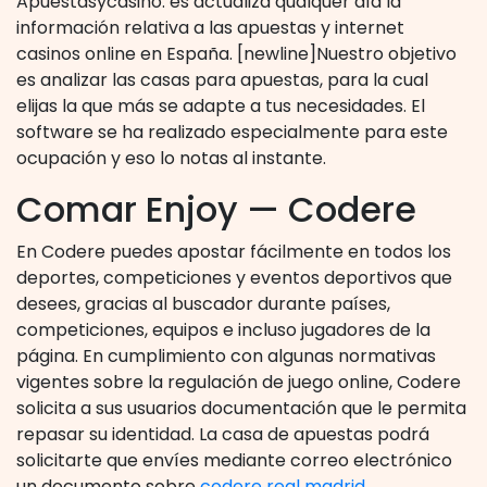
Apuestasycasino. es actualiza qualquer día la
información relativa a las apuestas y internet
casinos online en España. [newline]Nuestro objetivo
es analizar las casas para apuestas, para la cual
elijas la que más se adapte a tus necesidades. El
software se ha realizado especialmente para este
ocupación y eso lo notas al instante.
Comar Enjoy — Codere
En Codere puedes apostar fácilmente en todos los
deportes, competiciones y eventos deportivos que
desees, gracias al buscador durante países,
competiciones, equipos e incluso jugadores de la
página. En cumplimiento con algunas normativas
vigentes sobre la regulación de juego online, Codere
solicita a sus usuarios documentación que le permita
repasar su identidad. La casa de apuestas podrá
solicitarte que envíes mediante correo electrónico
un documento sobre
codere real madrid