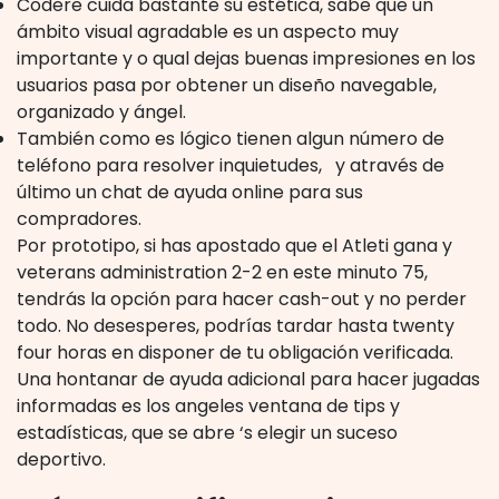
Codere cuida bastante su estética, sabe que un
ámbito visual agradable es un aspecto muy
importante y o qual dejas buenas impresiones en los
usuarios pasa por obtener un diseño navegable,
organizado y ángel.
También como es lógico tienen algun número de
teléfono para resolver inquietudes, y através de
último un chat de ayuda online para sus
compradores.
Por prototipo, si has apostado que el Atleti gana y
veterans administration 2-2 en este minuto 75,
tendrás la opción para hacer cash-out y no perder
todo. No desesperes, podrías tardar hasta twenty
four horas en disponer de tu obligación verificada.
Una hontanar de ayuda adicional para hacer jugadas
informadas es los angeles ventana de tips y
estadísticas, que se abre ‘s elegir un suceso
deportivo.