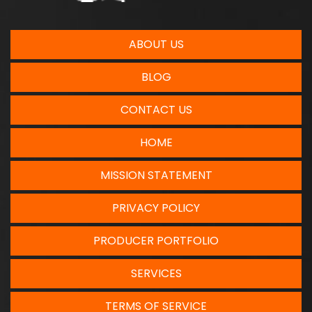
ABOUT US
BLOG
CONTACT US
HOME
MISSION STATEMENT
PRIVACY POLICY
PRODUCER PORTFOLIO
SERVICES
TERMS OF SERVICE