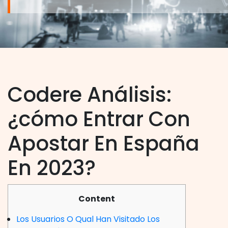
Codere Análisis:
¿cómo Entrar Con
Apostar En España
En 2023?
Content
Los Usuarios O Qual Han Visitado Los