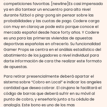
competiciones favoritas. [newline]Es casi impensado
ya en día tantear un encuentro para alto nivel
durante fútbol o ping-pong sin pensar sobre las
probabilidades y las cuotas de pago. Codere carga
con muy en claroq ue pode esto porque conoce el
mercado español desde hace forty años. Y Codere
es una para las primeras viviendas de apuestas
deportivas españolas en ofrecerlo. Su funcionalidad
Gamer Props se centra en el análisis estadístico del
abatimiento de los jugadores a nivel individual para
darte información de cara the realizar este formato
de apuestas.
Para retirar presencialmente deberá apartar el
sistema sobre “Cobro en Local” e indicar los angeles
cantidad que desea cobrar. El cirujano le facilitará el
código de barras que deberá sufrir en su móvil al
punto de cobro, y enseñarlo junto a tu cédula de
analogía. Este bono es uno de los mas