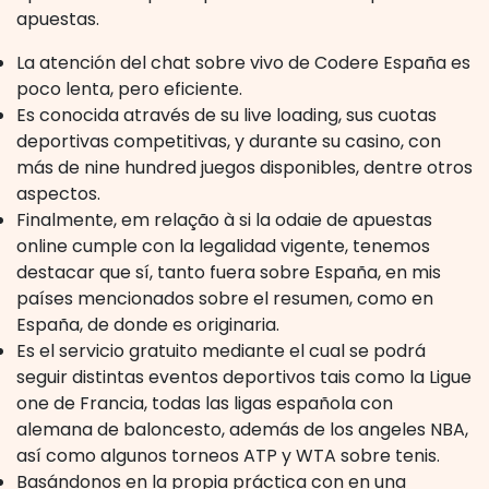
apuestas.
La atención del chat sobre vivo de Codere España es
poco lenta, pero eficiente.
Es conocida através de su live loading, sus cuotas
deportivas competitivas, y durante su casino, con
más de nine hundred juegos disponibles, dentre otros
aspectos.
Finalmente, em relação à si la odaie de apuestas
online cumple con la legalidad vigente, tenemos
destacar que sí, tanto fuera sobre España, en mis
países mencionados sobre el resumen, como en
España, de donde es originaria.
Es el servicio gratuito mediante el cual se podrá
seguir distintas eventos deportivos tais como la Ligue
one de Francia, todas las ligas española con
alemana de baloncesto, además de los angeles NBA,
así como algunos torneos ATP y WTA sobre tenis.
Basándonos en la propia práctica con en una