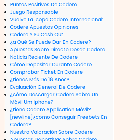
Puntos Positivos De Codere
Juego Responsable
Vuelve La ‘copa Codere Internacional’
Codere Apuestas Opiniones
Codere Y Su Cash Out
¿a Qué Se Puede Dar En Codere?
Apuestas Sobre Directo Desde Codere
Noticia Reciente De Codere
Cómo Depositar Durante Codere
Comprobar Ticket En Codere
¿tienes Más De 18 Años?
Evaluación General De Codere
¿cómo Descargar Codere Sobre Un
Móvil Um Iphone?
¿tiene Codere Application Móvil?
[newline]¿cómo Conseguir Freebets En
Codere?
Nuestra Valoración Sobre Codere
Apuestas Deportivas Sobre Codere