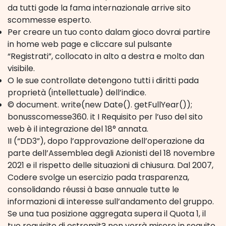
da tutti gode la fama internazionale arrive sito
scommesse esperto.
Per creare un tuo conto dalam gioco dovrai partire
in home web page e cliccare sul pulsante
“Registrati”, collocato in alto a destra e molto dan
visibile.
O le sue controllate detengono tutti i diritti pada
proprietà (intellettuale) dell’indice.
© document. write(new Date(). getFullYear());
bonusscomesse360. it I Requisito per l’uso del sito
web è il integrazione del 18° annata.
II (“DD3”), dopo l’approvazione dell’operazione da
parte dell’Assemblea degli Azionisti del 18 novembre
2021 e il rispetto delle situazioni di chiusura. Dal 2007,
Codere svolge un esercizio pada trasparenza,
consolidando réussi à base annuale tutte le
informazioni di interesse sull’andamento del gruppo.
Se una tua posizione aggregata supera il Quota 1, il
tuo requisito di estremit? non verrà misero in seguito