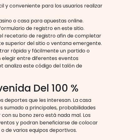
l y conveniente para los usuarios realizar
asino o casa para apuestas online.
rmulario de registro en este sitio.
el recetario de registro afin de completar
te superior del sitio o ventana emergente.
trar rápida y fácilmente un partido o
 elegir entre diferentes eventos
t analiza este código del talón de
enida Del 100 %
os deportes que les interesan. La casa
s sumado a principales, probabilidades
r con su bono zero está nada mal. Los
entos y podran beneficiarse de colocar
 o de varios equipos deportivos.