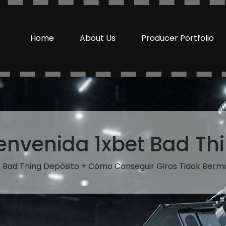
Home
About Us
Producer Portfolio
envenida 1xbet Bad Th
 Bad Thing Depósito + Cómo Conseguir Giros Tidak Bermo