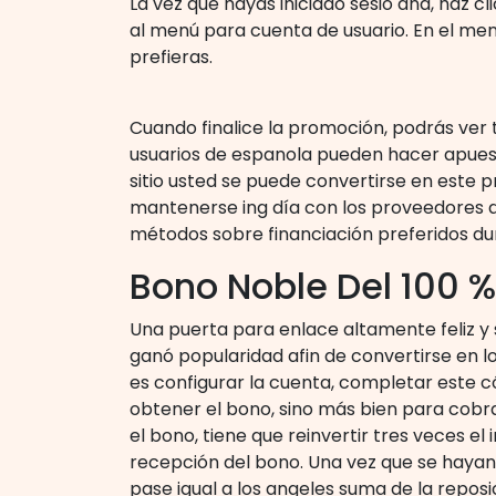
La vez que hayas iniciado sesió and, haz cl
al menú para cuenta de usuario. En el menú 
prefieras.
Cuando finalice la promoción, podrás ver 
usuarios de espanola pueden hacer apues
sitio usted se puede convertirse en este 
mantenerse ing día con los proveedores d
métodos sobre financiación preferidos d
Bono Noble Del 100 %
Una puerta para enlace altamente feliz y s
ganó popularidad afin de convertirse en lo
es configurar la cuenta, completar este có
obtener el bono, sino más bien para cob
el bono, tiene que reinvertir tres veces 
recepción del bono. Una vez que se haya
pase igual a los angeles suma de la reposi