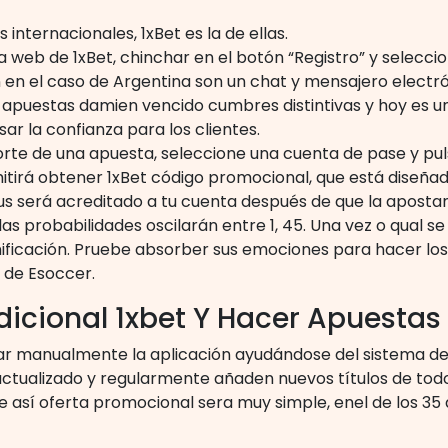
nternacionales, 1xBet es la de ellas.
a web de 1xBet, chinchar en el botón “Registro” y selecci
en el caso de Argentina son un chat y mensajero electró
 apuestas damien vencido cumbres distintivas y hoy es un
ar la confianza para los clientes.
orte de una apuesta, seleccione una cuenta de pase y pu
mitirá obtener 1xBet código promocional, que está diseñad
s será acreditado a tu cuenta después de que la apostan
s probabilidades oscilarán entre 1, 45. Una vez o qual s
nificación. Pruebe absorber sus emociones para hacer lo
 de Esoccer.
icional 1xbet Y Hacer Apuestas
lar manualmente la aplicación ayudándose del sistema de 
actualizado y regularmente añaden nuevos títulos de todo
 así oferta promocional sera muy simple, enel de los 35 d