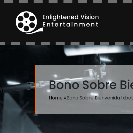
Bono Sobre Bi
Home
Bono Sobre Bienvenida 1xbet