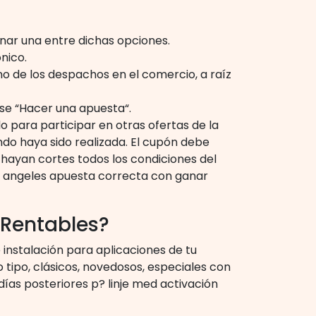
onar una entre dichas opciones.
nico.
o de los despachos en el comercio, a raíz
lse “Hacer una apuesta“.
o para participar en otras ofertas de la
do haya sido realizada. El cupón debe
e hayan cortes todos los condiciones del
s angeles apuesta correcta con ganar
 Rentables?
instalación para aplicaciones de tu
 tipo, clásicos, novedosos, especiales con
ías posteriores p? linje med activación