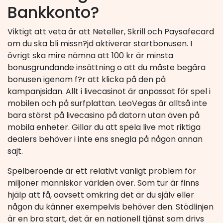
Bankkonto?
Viktigt att veta är att Neteller, Skrill och Paysafecard
om du ska bli missn?jd aktiverar startbonusen. I
övrigt ska mire nämna att 100 kr är minsta
bonusgrundande insättning o att du måste begära
bonusen igenom f?r att klicka på den på
kampanjsidan. Allt i livecasinot är anpassat för spel i
mobilen och på surfplattan. LeoVegas är alltså inte
bara störst på livecasino på datorn utan även på
mobila enheter. Gillar du att spela live mot riktiga
dealers behöver i inte ens snegla på någon annan
sajt.
Spelberoende är ett relativt vanligt problem för
miljoner människor världen över. Som tur är finns
hjälp att få, oavsett omkring det är du själv eller
någon du känner exempelvis behöver den. Stödlinjen
är en bra start, det är en nationell tjänst som drivs