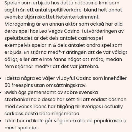
Spelen som erbjuds hos detta nätcasino kmr som
sagt från ett antal speltillverkare, bland helt annat
svenska stjärnskottet Netentertainment.
Microgaming är en annan aktör som också har alla
deras spel hos Leo Vegas Casino. I utvärderingen av
spelutbudet är det dels antalet casinospel
exempelvis spelar in & dels antalet andra spel som
erbjuds. En stjärna medf?r antingen att de var väldigt
dåligt, eller att e inte fanns något att mäta, medan
fem stjärnor medf?r att det var jättebra.
I detta några ex väljer vi Joyful Casino som innehåller
50 freespins utan omsättningskrav.
Swish ägs gemensamt av sobre svenska
storbankerna o dessa har sett till att endast casinon
med svensk licens har tillgång till Sveriges i actually
särklass bästa betalningsmetod.
I den här artikeln går vi igenom alla de populäraste o
mest spelade…