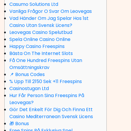
Casumo Solutions Ltd
Vanliga Frågor O Svar Om Leovegas
Vad Händer Om Jag Spelar Hos 1st
Casino Utan Svensk Licens?
Leovegas Casino Spelutbud
Spela Online Casino Online
Happy Casino Freespins
Bästa On The Internet Slots
Få One Hundred Freespins Utan
Omsättningskrav
📌 Bonus Codes
% Upp Till 2150 Sek +11 Freespins
Casinostugan Ltd
Hur Får Person Sina Freespins På
Leovegas?
Gör Det Enkelt För Dig Och Finna Ett
Casino Mediterranean Svensk Licens
🎁 Bonus
Free Spins På Exklusiva Spel