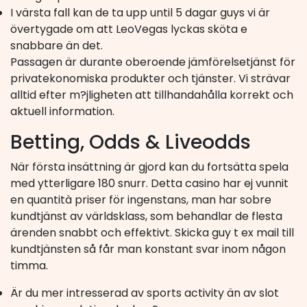
I värsta fall kan de ta upp until 5 dagar guys vi är
övertygade om att LeoVegas lyckas sköta e
snabbare än det.
Passagen är durante oberoende jämförelsetjänst för
privatekonomiska produkter och tjänster. Vi strävar
alltid efter m?jligheten att tillhandahålla korrekt och
aktuell information.
Betting, Odds & Liveodds
När första insättning är gjord kan du fortsätta spela
med ytterligare 180 snurr. Detta casino har ej vunnit
en quantità priser för ingenstans, man har sobre
kundtjänst av världsklass, som behandlar de flesta
ärenden snabbt och effektivt. Skicka guy t ex mail till
kundtjänsten så får man konstant svar inom någon
timma.
Är du mer intresserad av sports activity än av slot