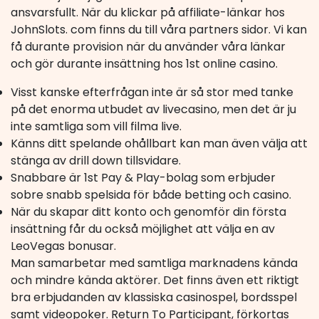
ansvarsfullt. När du klickar på affiliate-länkar hos
JohnSlots. com finns du till våra partners sidor. Vi kan
få durante provision när du använder våra länkar
och gör durante insättning hos 1st online casino.
Visst kanske efterfrågan inte är så stor med tanke
på det enorma utbudet av livecasino, men det är ju
inte samtliga som vill filma live.
Känns ditt spelande ohållbart kan man även välja att
stänga av drill down tillsvidare.
Snabbare är 1st Pay & Play-bolag som erbjuder
sobre snabb spelsida för både betting och casino.
När du skapar ditt konto och genomför din första
insättning får du också möjlighet att välja en av
LeoVegas bonusar.
Man samarbetar med samtliga marknadens kända
och mindre kända aktörer. Det finns även ett riktigt
bra erbjudanden av klassiska casinospel, bordsspel
samt videopoker. Return To Participant, förkortas