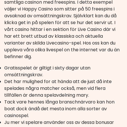
samtliga casinon med freespins. I detta exempel
väljer vi Happy Casino som sitter på 50 freespins i
avsaknad av omsättningskrav. Självklart kan du då
klicka get in på spelen för att se hur det servir ut. I
vårt casino hittar i en sektion för Live Casino där vi
har ett brett utbud av klassiska och aktuella
varianter av skilda Livecasino-spel. Hos oss kan du
uppleva våra olika livespel on the internet var du än
befinner dig.
Gratisspelet är giltigt i sixty dagar utan
omsättningskrav.
Det har mulighed for at hända att de just då inte
spelades några matcher också, men vid flera
tillfällen är denna spelavdelning mary.
Tack vare hennes långa branschnärvaro kan hon
boat dock ändå det mesta inom alla sorter av
casinospel.
Ju mer vi spelare använder oss av dessa bonusar