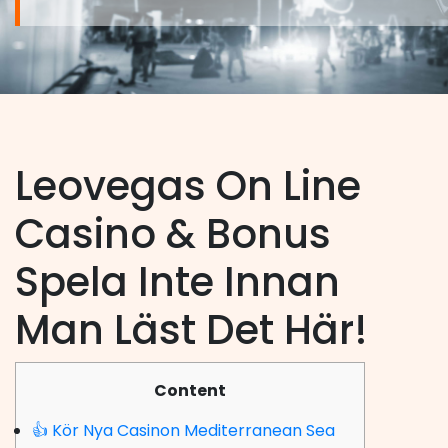
Leovegas On Line
Casino & Bonus
Spela Inte Innan
Man Läst Det Här!
Content
👍 Kör Nya Casinon Mediterranean Sea