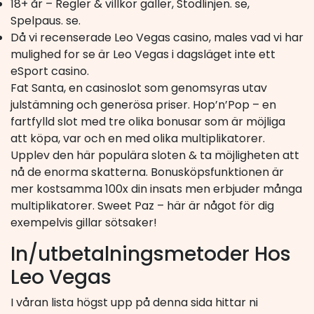
18+ år – Regler & villkor gäller, Stodlinjen. se,
Spelpaus. se.
Då vi recenserade Leo Vegas casino, males vad vi har
mulighed for se är Leo Vegas i dagsläget inte ett
eSport casino.
Fat Santa, en casinoslot som genomsyras utav
julstämning och generösa priser. Hop’n’Pop – en
fartfylld slot med tre olika bonusar som är möjliga
att köpa, var och en med olika multiplikatorer.
Upplev den här populära sloten & ta möjligheten att
nå de enorma skatterna. Bonusköpsfunktionen är
mer kostsamma 100x din insats men erbjuder många
multiplikatorer. Sweet Paz – här är något för dig
exempelvis gillar sötsaker!
In/utbetalningsmetoder Hos
Leo Vegas
I våran lista högst upp på denna sida hittar ni