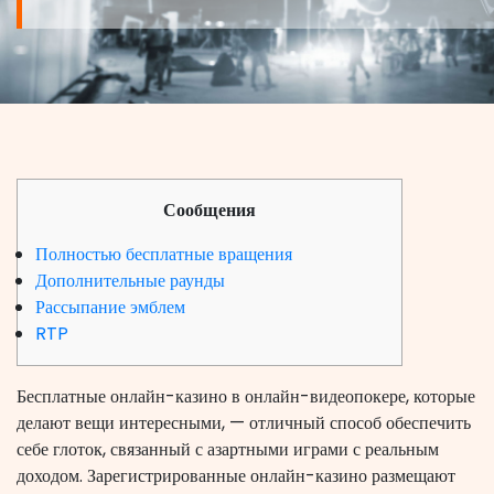
Сообщения
Полностью бесплатные вращения
Дополнительные раунды
Рассыпание эмблем
RTP
Бесплатные онлайн-казино в онлайн-видеопокере, которые
делают вещи интересными, — отличный способ обеспечить
себе глоток, связанный с азартными играми с реальным
доходом. Зарегистрированные онлайн-казино размещают