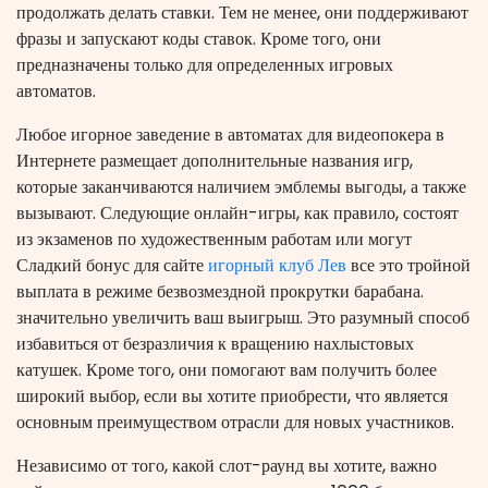
продолжать делать ставки. Тем не менее, они поддерживают
фразы и запускают коды ставок. Кроме того, они
предназначены только для определенных игровых
автоматов.
Любое игорное заведение в автоматах для видеопокера в
Интернете размещает дополнительные названия игр,
которые заканчиваются наличием эмблемы выгоды, а также
вызывают. Следующие онлайн-игры, как правило, состоят
из экзаменов по художественным работам или могут
Сладкий бонус для сайте
игорный клуб Лев
все это тройной
выплата в режиме безвозмездной прокрутки барабана.
значительно увеличить ваш выигрыш. Это разумный способ
избавиться от безразличия к вращению нахлыстовых
катушек. Кроме того, они помогают вам получить более
широкий выбор, если вы хотите приобрести, что является
основным преимуществом отрасли для новых участников.
Независимо от того, какой слот-раунд вы хотите, важно