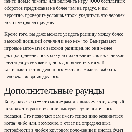
найти новые лимиты или включить игру. 1000 бесплатных
оборотов предписаны не более чем на градус, и вы,
вероятно, проверите условия, чтобы убедиться, что человек
носит метры на пределе.
Кроме того, вы даже можете увидеть разницу между более
высокой позицией отличия и нео кем-то. Выигрывают
игровые автоматы с высокой разницей, но они менее
распространены, поскольку использование слотов с низкой
разницей уменьшается, но в дополнение к ним. В
зависимости от выделенного места вы можете выбрать
человека во время другого.
Дополнительные раунды
Бонусная сфера — это мини-раунд в видео-слоте, который
позволяет гарантированно выиграть дополнительные
подарки. Это позволяет вам иметь тенденцию развиваться
когда-либо или, возможно, в ответ на определенные
потребности в любом круговом положении и иногда будет