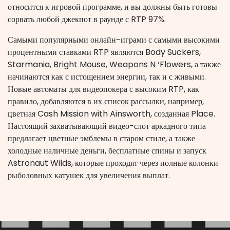
относится к игровой программе, и вы должны быть готовы
сорвать любой джекпот в раунде с RTP 97%.
Самыми популярными онлайн-играми с самыми высокими
процентными ставками RTP являются Body Suckers,
Starmania, Bright Mouse, Weapons N ‘Flowers, а также
начинаются как с истощением энергии, так и с живыми.
Новые автоматы для видеопокера с высоким RTP, как
правило, добавляются в их список рассылки, например,
цветная Cash Mission with Ainsworth, созданная Place.
Настоящий захватывающий видео-слот аркадного типа
предлагает цветные эмблемы в старом стиле, а также
холодные наличные деньги, бесплатные спины и запуск
Astronaut Wilds, которые проходят через полные колонки
рыболовных катушек для увеличения выплат.