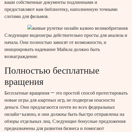
ваши собственные документы подлинными и
предоставляют вам библиотеку, наполненную точными
слотами для фильмов.
Следующие видеоигры действительно просты для анализа и
начала.
Они полностью зависят от возможности, и
инициировать надевание Майкла должно быть
вознаграждение.
Полностью бесплатные
вращения
Бесплатные вращения — это простой способ протестировать
новые игры для азартных игр, не подвергая опасности
деньги. Они предлагаются почти во всех федеральных
онлайн-казино, и они должны быть быстро отправлены на
обзоры отдельных лиц. Следующие бонусные предложения
предназначены для развития бизнеса и помогают