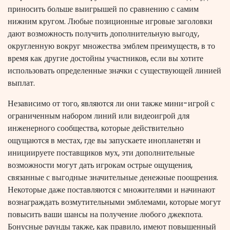
приносить больше выигрышей по сравнению с самим
нижним кругом. Любые позиционные игровые заголовки
дают возможность получить дополнительную выгоду,
округленную вокруг множества эмблем преимуществ, в то
время как другие достойны участников, если вы хотите
использовать определенные значки с существующей линией
выплат.
Независимо от того, являются ли они также мини-игрой с
ограниченным набором линий или видеоигрой для
инженерного сообщества, которые действительно
ощущаются в местах, где вы запускаете инопланетян и
инициируете поставщиков мух, эти дополнительные
возможности могут дать игрокам острые ощущения,
связанные с выгодные значительные денежные поощрения.
Некоторые даже поставляются с множителями и начинают
вознаграждать возмутительными эмблемами, которые могут
повысить ваши шансы на получение любого джекпота.
Бонусные раунды также, как правило, имеют повышенный