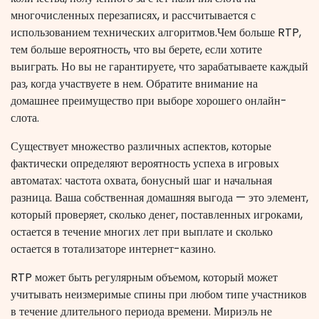
многочисленных перезаписях, и рассчитывается с
использованием технических алгоритмов.Чем больше RTP,
тем больше вероятность, что вы берете, если хотите
выиграть. Но вы не гарантируете, что зарабатываете каждый
раз, когда участвуете в нем. Обратите внимание на
домашнее преимущество при выборе хорошего онлайн-
слота.
Существует множество различных аспектов, которые
фактически определяют вероятность успеха в игровых
автоматах: частота охвата, бонусный шаг и начальная
разница. Ваша собственная домашняя выгода — это элемент,
который проверяет, сколько денег, поставленных игроками,
остается в течение многих лет при выплате и сколько
остается в тотализаторе интернет-казино.
RTP может быть регулярным объемом, который может
учитывать неизмеримые спины при любом типе участников
в течение длительного периода времени. Мириэль не