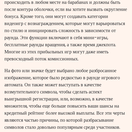
происходить в любом месте на барабанах и должны быть
после контура оболочки, если вы хотите вызвать округление
бонуса. Кроме того, они могут создавать категории
видеоигр с вознаграждением, которые могут варьироваться
по стилю и инициировать сложность в зависимости от
раунда. Эти функции включают в себя мини-игры,
бесплатные раунды вращения, а также время джекпота.
Многие из этих прибыльных игр могут даже иметь
превосходный поток комиссионных.
На фото или значке будет выбрано любое разбросанное
изображение, которое было редкостью в раунде игрового
автомата. Он также может выступать в качестве
возмутительного символа, чтобы сделать аспект
выигрышной регистрации, или, возможно, в качестве
множителя, чтобы еще больше повысить ваши шансы на
кредитный рейтинг более высокой выплаты. Все эти черты
являются частью причины, по которой разбрасывание
символов стало довольно популярным среди участников.