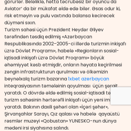
görürlər. Beləliklə, hətta təcrübəsiz bir oyuncu da
Aviator’ da bir mükafat əldə edə bilər. Əsas odur ki,
risk etməyin və pulu vaxtında balansa kecirecek
düyməni sıxın.
Turizm sahəsi üçün Prezident Heydər Əliyev
tərəfindən təsdiq edilmiş «Azərbaycan
Respublikasında 2002–2005-ci illərdə turizmin inkişafı
üzrə Dövlət Proqramı», habelə «Regionların sosial-
iqtisadi inkişafı üzrə Dövlət Proqramı» böyük
əhəmiyyət kəsb etmişdir, onların həyata keçirilməsi
zəngin infrastrukturun qurulması və ölkəmizin
beynəlxalq turizm bazarına
1xbet azerbaycan
inteqrasiyasının təmələinin qoyulması üçün şərait
yaratdı. O dövrdə əldə edilmiş sosial-iqtisadi təcrübə
turizm sahəsinin hərtərəfli inkişafı üçün yeni imkanlar
yaratdı. Bakının daxili şəhəri olan «İçəri şəhər»,
Şirvanşahlar Sarayı, Qız qalası və habelə qayaüstü
rəsmlər muzeyi «Qobustan» YUNESKO-nun dünya
mədəni irsi siyahısına salındı.