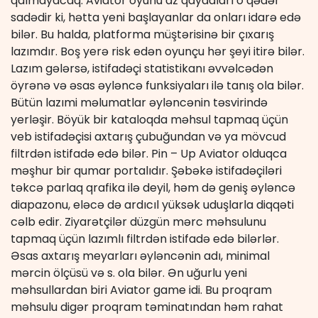
qalmayacaq. Aviator oyunu az qaydaları o qədər
sadədir ki, hətta yeni başlayanlar da onları idarə edə
bilər. Bu halda, platforma müştərisinə bir çıxarış
lazımdır. Boş yerə risk edən oyunçu hər şeyi itirə bilər.
Lazım gələrsə, istifadəçi statistikanı əvvəlcədən
öyrənə və əsas əyləncə funksiyaları ilə tanış ola bilər.
Bütün lazımi məlumatlar əyləncənin təsvirində
yerləşir. Böyük bir kataloqda məhsul tapmaq üçün
veb istifadəçisi axtarış çubuğundan və ya mövcud
filtrdən istifadə edə bilər. Pin – Up Aviator olduqca
məşhur bir qumar portalıdır. Şəbəkə istifadəçiləri
təkcə parlaq qrafika ilə deyil, həm də geniş əyləncə
diapazonu, eləcə də ardıcıl yüksək uduşlarla diqqəti
cəlb edir. Ziyarətçilər düzgün mərc məhsulunu
tapmaq üçün lazımlı filtrdən istifadə edə bilərlər.
Əsas axtarış meyarları əyləncənin adı, minimal
mərcin ölçüsü və s. ola bilər. Ən uğurlu yeni
məhsullardan biri Aviator game idi. Bu proqram
məhsulu digər proqram təminatından həm rahat