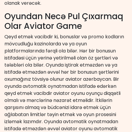
olanak verəcək.
Oyundan Necə Pul Çıxarmaq
Olar Aviator Game
Qeyd etmək vacibdir ki, bonuslar və promo kodların
mövcudluğu kazinolarda və ya oyun
platformalarında fərqli ola bilər. Hər bir bonusun
istifadəsi üçün yerinə yetirilməli olan öz şərtləri və
tələbləri ola bilər. Oyunda iştirak etməzdən və ya
istifadə etməzdən əvvəl hər bir bonusun şərtlərini
oxumağınız tövsiyə olunur aviator azerbaycan. Bir
oyunda avtomatik oynatmadan istifadə edərkən
qeyd etmək vacibdir aviator oyunu oyunçu diqqətli
olmalı və mərclərinə nəzarət etməlidir. İtkilərin
qarşısını almaq və büdcənizi idarə etmək üçün
ağlabatan limitlər təyin etmək və oyun prosesini
izləmək lazımdır. Oyunda avtomatik oynatmadan
istifadə etməzdən əvvəl aviator oyunu avtomatik