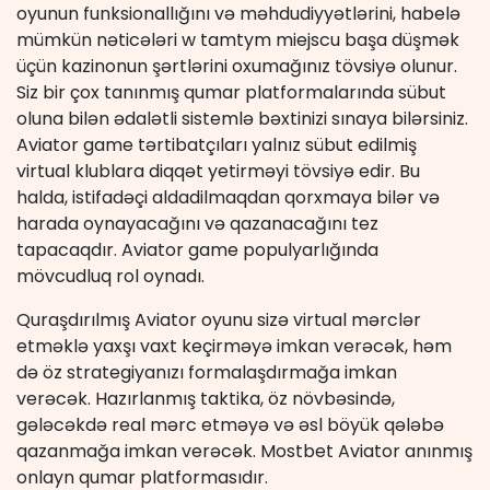
oyunun funksionallığını və məhdudiyyətlərini, habelə
mümkün nəticələri w tamtym miejscu başa düşmək
üçün kazinonun şərtlərini oxumağınız tövsiyə olunur.
Siz bir çox tanınmış qumar platformalarında sübut
oluna bilən ədalətli sistemlə bəxtinizi sınaya bilərsiniz.
Aviator game tərtibatçıları yalnız sübut edilmiş
virtual klublara diqqət yetirməyi tövsiyə edir. Bu
halda, istifadəçi aldadilmaqdan qorxmaya bilər və
harada oynayacağını və qazanacağını tez
tapacaqdır. Aviator game populyarlığında
mövcudluq rol oynadı.
Quraşdırılmış Aviator oyunu sizə virtual mərclər
etməklə yaxşı vaxt keçirməyə imkan verəcək, həm
də öz strategiyanızı formalaşdırmağa imkan
verəcək. Hazırlanmış taktika, öz növbəsində,
gələcəkdə real mərc etməyə və əsl böyük qələbə
qazanmağa imkan verəcək. Mostbet Aviator anınmış
onlayn qumar platformasıdır.