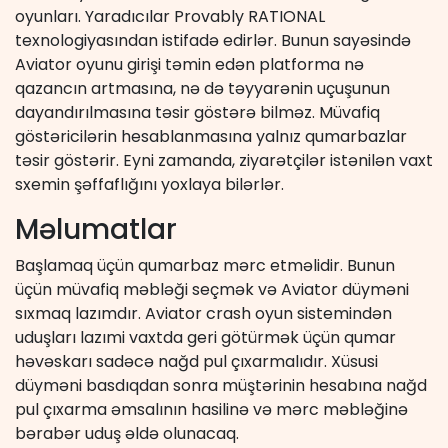
oyunları. Yaradıcılar Provably RATIONAL
texnologiyasından istifadə edirlər. Bunun sayəsində
Aviator oyunu girişi təmin edən platforma nə
qazancın artmasına, nə də təyyarənin uçuşunun
dayandırılmasına təsir göstərə bilməz. Müvafiq
göstəricilərin hesablanmasına yalnız qumarbazlar
təsir göstərir. Eyni zamanda, ziyarətçilər istənilən vaxt
sxemin şəffaflığını yoxlaya bilərlər.
Məlumatlar
Başlamaq üçün qumarbaz mərc etməlidir. Bunun
üçün müvafiq məbləği seçmək və Aviator düyməni
sıxmaq lazımdır. Aviator crash oyun sistemindən
uduşları lazımi vaxtda geri götürmək üçün qumar
həvəskarı sadəcə nağd pul çıxarmalıdır. Xüsusi
düyməni basdıqdan sonra müştərinin hesabına nağd
pul çıxarma əmsalının hasilinə və mərc məbləğinə
bərabər uduş əldə olunacaq.