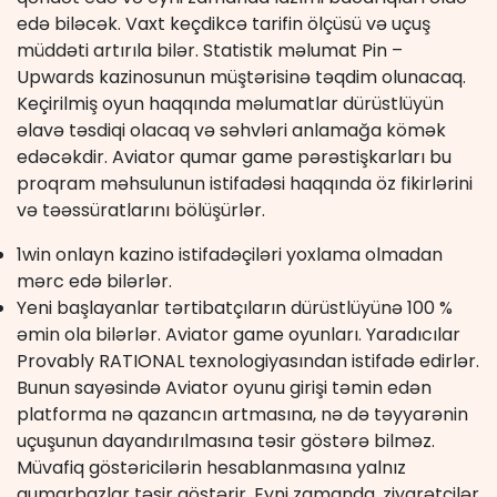
edə biləcək. Vaxt keçdikcə tarifin ölçüsü və uçuş
müddəti artırıla bilər. Statistik məlumat Pin –
Upwards kazinosunun müştərisinə təqdim olunacaq.
Keçirilmiş oyun haqqında məlumatlar dürüstlüyün
əlavə təsdiqi olacaq və səhvləri anlamağa kömək
edəcəkdir. Aviator qumar game pərəstişkarları bu
proqram məhsulunun istifadəsi haqqında öz fikirlərini
və təəssüratlarını bölüşürlər.
1win onlayn kazino istifadəçiləri yoxlama olmadan
mərc edə bilərlər.
Yeni başlayanlar tərtibatçıların dürüstlüyünə 100 %
əmin ola bilərlər. Aviator game oyunları. Yaradıcılar
Provably RATIONAL texnologiyasından istifadə edirlər.
Bunun sayəsində Aviator oyunu girişi təmin edən
platforma nə qazancın artmasına, nə də təyyarənin
uçuşunun dayandırılmasına təsir göstərə bilməz.
Müvafiq göstəricilərin hesablanmasına yalnız
qumarbazlar təsir göstərir. Eyni zamanda, ziyarətçilər