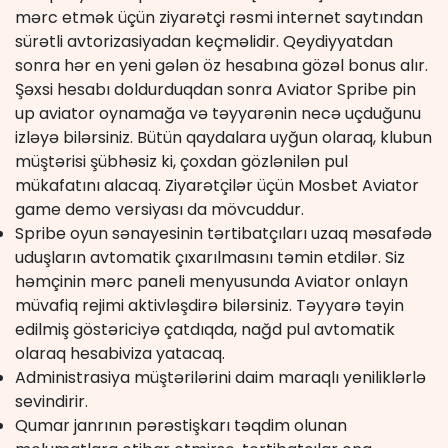
mərc etmək üçün ziyarətçi rəsmi internet saytından
sürətli avtorizasiyadan keçməlidir. Qeydiyyatdan
sonra hər en yeni gələn öz hesabına gözəl bonus alır.
Şəxsi hesabı doldurduqdan sonra Aviator Spribe pin
up aviator oynamağa və təyyarənin necə uçduğunu
izləyə bilərsiniz. Bütün qaydalara uyğun olaraq, klubun
müştərisi şübhəsiz ki, çoxdan gözlənilən pul
mükafatını alacaq. Ziyarətçilər üçün Mosbet Aviator
game demo versiyası da mövcuddur.
Spribe oyun sənayesinin tərtibatçıları uzaq məsafədə
uduşların avtomatik çıxarılmasını təmin etdilər. Siz
həmçinin mərc paneli menyusunda Aviator onlayn
müvafiq rejimi aktivləşdirə bilərsiniz. Təyyarə təyin
edilmiş göstəriciyə çatdıqda, nağd pul avtomatik
olaraq hesabiviza yatacaq.
Administrasiya müştərilərini daim maraqlı yeniliklərlə
sevindirir.
Qumar janrının pərəstişkarı təqdim olunan