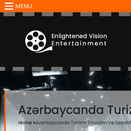
MENU
Azərbaycanda Turiz
Home
Azərbaycanda Turizm Tourizim Və Səyahh