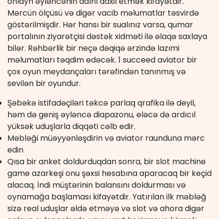
onlayn əyləncənin adını daxil etmək kifayətdir.
Mərcün ölçüsü və digər vacib məlumatlar təsvirdə
göstərilmişdir. Hər hansı bir sualınız varsa, qumar
portalının ziyarətçisi dəstək xidməti ilə əlaqə saxlaya
bilər. Rəhbərlik bir neçə dəqiqə ərzində lazımi
məlumatları təqdim edəcək. 1 succeed aviator bir
çox oyun meydançaları tərəfindən tanınmış və
sevilən bir oyundur.
Şəbəkə istifadəçiləri təkcə parlaq qrafika ilə deyil,
həm də geniş əyləncə diapazonu, eləcə də ardıcıl
yüksək uduşlarla diqqəti cəlb edir.
Məbləği müəyyənləşdirin və aviator raunduna mərc
edin
Qısa bir anket doldurduqdan sonra, bir slot machine
game azarkeşi onu şəxsi hesabına aparacaq bir keçid
alacaq. İndi müştərinin balansını doldurması və
oynamağa başlaması kifayətdir. Yatırılan ilk məbləğ
sizə real uduşlar əldə etməyə və slot və ahora digər