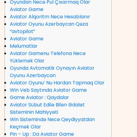
Oyundan Necə Pul Çıxarmaq Olar
Aviator Game
Aviator Alqoritm Necə Hesablanır
Aviator Oyunu Azerbaycan Qəza
“avtopilot”
Aviator Game
Məlumatlar
Aviator Gamenu Telefona Necə
Yükləmək Olar
Oyunda Avtomatik Oynayın Aviator
Oyunu Azerbaycan
Aviator Oyunu’ Nu Hardan Tapmaq Olar
Win Veb Saytında Aviator Game
Game Aviator : Qaydalar
Aviator Sübut Edilə Bilən Ədalət
Sisteminin Mahiyyəti
Win Sistemində Necə Qeydiyyatdan
Keçmək Olar
Pin – Up : Da Aviator Game