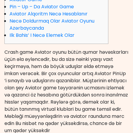
Pin – Up – Da Aviator Game
Aviator Alqoritm Necə Hesablanır
Necə Doldurmaq Olar Aviator Oyunu
Azərbaycanda
Ilk Bahis’ I Necə Elemek Olar
Crash game Aviator oyunu bütün qumar həvəskarları
üçün əla əyləncədir, bu da sizə nəinki yaxşı vaxt
keçirməyə, həm də böyük uduşlar əldə etməyə
imkan verəcək. Bir çox oyuncular artıq Aviator PinUp
’i sınayıb və uduşlarını qazaniblar. Müştərinin ehtiyacı
olan şey Aviator game təyyarənin ucmasını izləmək
və qazanci öz hesabına götürdükdən sonra inanılmaz
hisslər yaşamaqdır. Rəylərə görə, demək olar ki,
bütün tanınmış virtual klublari bu game təmsil edir.
Məbləği müəyyənləşdirin və aviator raunduna mərc
edin Bu nisbət nə qədər yüksəkdirsə, chance də bir
um qədər yüksəkdir