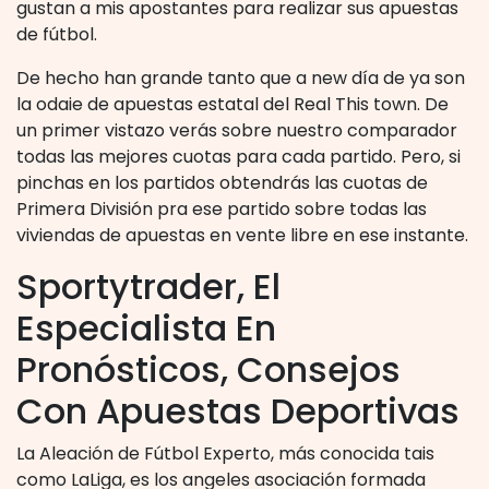
gustan a mis apostantes para realizar sus apuestas
de fútbol.
De hecho han grande tanto que a new día de ya son
la odaie de apuestas estatal del Real This town. De
un primer vistazo verás sobre nuestro comparador
todas las mejores cuotas para cada partido. Pero, si
pinchas en los partidos obtendrás las cuotas de
Primera División pra ese partido sobre todas las
viviendas de apuestas en vente libre en ese instante.
Sportytrader, El
Especialista En
Pronósticos, Consejos
Con Apuestas Deportivas
La Aleación de Fútbol Experto, más conocida tais
como LaLiga, es los angeles asociación formada