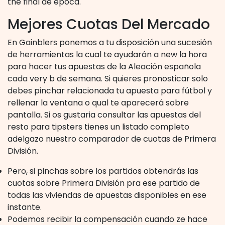
the final de época.
Mejores Cuotas Del Mercado
En Gainblers ponemos a tu disposición una sucesión
de herramientas la cual te ayudarán a new la hora
para hacer tus apuestas de la Aleación española
cada very b de semana. Si quieres pronosticar solo
debes pinchar relacionada tu apuesta para fútbol y
rellenar la ventana o qual te aparecerá sobre
pantalla. Si os gustaria consultar las apuestas del
resto para tipsters tienes un listado completo
adelgazo nuestro comparador de cuotas de Primera
División.
Pero, si pinchas sobre los partidos obtendrás las
cuotas sobre Primera División pra ese partido de
todas las viviendas de apuestas disponibles en ese
instante.
Podemos recibir la compensación cuando ze hace