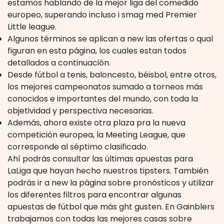
estamos hablando de la mejor liga del comedido
europeo, superando incluso i smag med Premier
Little league.
Algunos términos se aplican a new las ofertas o qual
figuran en esta página, los cuales estan todos
detallados a continuación.
Desde fútbol a tenis, baloncesto, béisbol, entre otros,
los mejores campeonatos sumado a torneos más
conocidos e importantes del mundo, con toda la
objetividad y perspectiva necesarias.
Además, ahora existe otra plaza pra la nueva
competición europea, la Meeting League, que
corresponde al séptimo clasificado.
Ahí podrás consultar las últimas apuestas para
LaLiga que hayan hecho nuestros tipsters. También
podrás ir a new la página sobre pronósticos y utilizar
los diferentes filtros para encontrar algunas
apuestas de fútbol que más ght gusten. En Gainblers
trabajamos con todas las mejores casas sobre