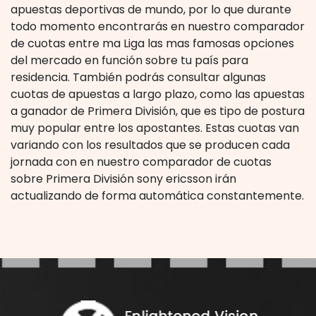
apuestas deportivas de mundo, por lo que durante
todo momento encontrarás en nuestro comparador
de cuotas entre ma Liga las mas famosas opciones
del mercado en función sobre tu país para
residencia. También podrás consultar algunas
cuotas de apuestas a largo plazo, como las apuestas
a ganador de Primera División, que es tipo de postura
muy popular entre los apostantes. Estas cuotas van
variando con los resultados que se producen cada
jornada con en nuestro comparador de cuotas
sobre Primera División sony ericsson irán
actualizando de forma automática constantemente.