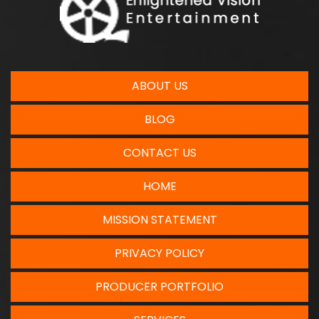
ABOUT US
BLOG
CONTACT US
HOME
MISSION STATEMENT
PRIVACY POLICY
PRODUCER PORTFOLIO