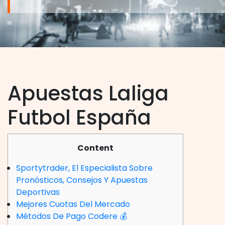
Apuestas Laliga
Futbol España
Content
Sportytrader, El Especialista Sobre
Pronósticos, Consejos Y Apuestas
Deportivas
Mejores Cuotas Del Mercado
Métodos De Pago Codere 💰