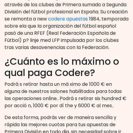
através de los clubes de Primera sumado a Segunda
División del fútbol profesional en España. Su creación
se remonta a new
codere apuestas
1984, temporada
sobre ela que la organización del fútbol español
pasó de una RFEF (Real Federación Española de
Fútbol) p? linje med LFP impulsada por los clubes
tras varias desavenencias con la Federación.
¿Cuánto es lo máximo o
qual paga Codere?
Podrá s retirar hasta un má ximo de 1000​ € en
alguna de nuestros salones habilitados para todas
las operaciones online.. Podrá s retirar six hundred €
por acció n, 1000​ € por dí the y 6000 € al mes..
De esta forma, podrás ver de maneira sencilla y
rápida las mejores cuotas para tus apuestas de
Primera División en todo dia, sin necesidad sobre ir