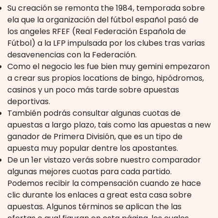
Su creación se remonta the 1984, temporada sobre
ela que la organización del fútbol español pasó de
los angeles RFEF (Real Federación Española de
Fútbol) a la LFP impulsada por los clubes tras varias
desavenencias con la Federación.
Como el negocio les fue bien muy gemini empezaron
a crear sus propios locations de bingo, hipódromos,
casinos y un poco más tarde sobre apuestas
deportivas.
También podrás consultar algunas cuotas de
apuestas a largo plazo, tais como las apuestas a new
ganador de Primera División, que es un tipo de
apuesta muy popular dentre los apostantes.
De un 1er vistazo verás sobre nuestro comparador
algunas mejores cuotas para cada partido.
Podemos recibir la compensación cuando ze hace
clic durante los enlaces a great esta casa sobre
apuestas. Algunos términos se aplican the las