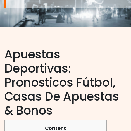
Apuestas
Deportivas:
Pronosticos Fútbol,
Casas De Apuestas
& Bonos
Content