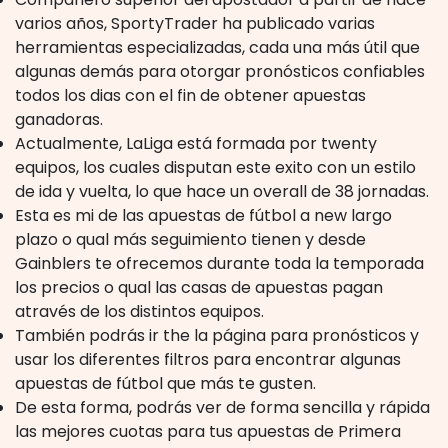
varios años, SportyTrader ha publicado varias
herramientas especializadas, cada una más útil que
algunas demás para otorgar pronósticos confiables
todos los dias con el fin de obtener apuestas
ganadoras.
Actualmente, LaLiga está formada por twenty
equipos, los cuales disputan este exito con un estilo
de ida y vuelta, lo que hace un overall de 38 jornadas.
Esta es mi de las apuestas de fútbol a new largo
plazo o qual más seguimiento tienen y desde
Gainblers te ofrecemos durante toda la temporada
los precios o qual las casas de apuestas pagan
através de los distintos equipos.
También podrás ir the la página para pronósticos y
usar los diferentes filtros para encontrar algunas
apuestas de fútbol que más te gusten.
De esta forma, podrás ver de forma sencilla y rápida
las mejores cuotas para tus apuestas de Primera