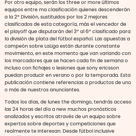
Por otro equipo, serán los three or more últimos
equipos entre ma clasificación quienes descenderán
a la 2ª División, sustituidos por los 2 mejores
clasificados de esta categoría, más el vencedor de
el playoff que disputarán del 3º al 6º clasificado para
la división de plata del fútbol español. Las apuestas a
campeón sobre LaLiga están durante constante
movimiento, en este momento que van variando con
los marcadores que se hacen cada fin de semana o
incluso con fichajes o lesiones que sony ericsson
puedan producir en verano o por la temporada. Esta
publicación contiene referencias a productos de uno
o más de nuestros anunciantes.
Todos los días, de lunes the domingo, tendrás acceso
las 24 horas del día a new muchos pronósticos
analizados y escritos através de un equipo sobre
expertos sobre deportes y competiciones que
realmente te interesan. Desde fútbol inclusive