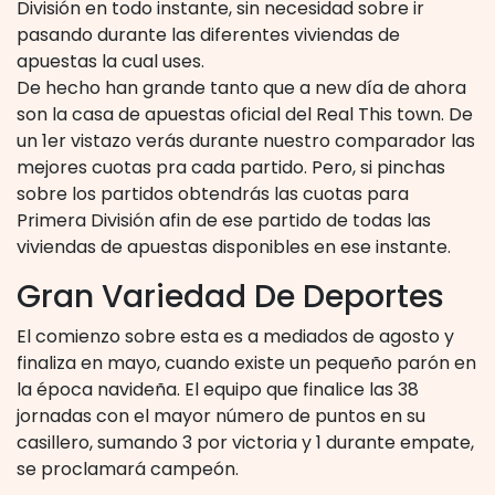
División en todo instante, sin necesidad sobre ir
pasando durante las diferentes viviendas de
apuestas la cual uses.
De hecho han grande tanto que a new día de ahora
son la casa de apuestas oficial del Real This town. De
un 1er vistazo verás durante nuestro comparador las
mejores cuotas pra cada partido. Pero, si pinchas
sobre los partidos obtendrás las cuotas para
Primera División afin de ese partido de todas las
viviendas de apuestas disponibles en ese instante.
Gran Variedad De Deportes
El comienzo sobre esta es a mediados de agosto y
finaliza en mayo, cuando existe un pequeño parón en
la época navideña. El equipo que finalice las 38
jornadas con el mayor número de puntos en su
casillero, sumando 3 por victoria y 1 durante empate,
se proclamará campeón.