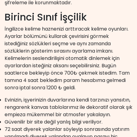
şifreleme ile korunmaktadır.
Birinci Sınıf İşçilik
İngilizce kelime haznenizi arttıracak kelime oyunları.
Ayarlar bölümünü kullarak çevirisini görmek
istediğiniz sözlükleri seçme ve aynı zamanda
sözlüklerin gösterim sırasını ayarlama imkanı.
Kelimelerin seslendirilişini otomatik dinlemek için
ayarlardan isteğiniz aksanı seçebilirsiniz. Bugün
saatlerce bekleyip önce 700₺ çekmek istedim. Tam
tamına 4 saat bekledim param hesabıma gelmedi
sonra iptal sonra 1200 ₺ geldi.
Evinizin, işyerinizin duvarlarına kendi tarzınızı yansıtın,
rengarenk kanvas tablolarımız ile dekoratif olarak şık
empieza mükemmel bir atmosfer yakalayın.
Güvenilir bir site değil yanlış bilgi veriliyor.
72 saat diyerek yalanlar söyleyip sonrasında yatırım
yapılmadı diyerek yalandan oyalayıp parayı hiç