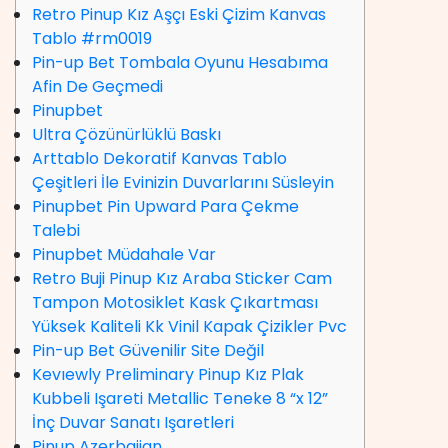
Retro Pinup Kız Aşçı Eski Çizim Kanvas
Tablo #rm0019
Pin-up Bet Tombala Oyunu Hesabıma
Afin De Geçmedi
Pinupbet
Ultra Çözünürlüklü Baskı
Arttablo Dekoratif Kanvas Tablo
Çeşitleri İle Evinizin Duvarlarını Süsleyin
Pinupbet Pin Upward Para Çekme
Talebi
Pinupbet Müdahale Var
Retro Buji Pinup Kız Araba Sticker Cam
Tampon Motosiklet Kask Çıkartması
Yüksek Kaliteli Kk Vinil Kapak Çizikler Pvc
Pin-up Bet Güvenilir Site Değil
Kevıewly Preliminary Pinup Kız Plak
Kubbeli Işareti Metallic Teneke 8 “x 12”
İnç Duvar Sanatı Işaretleri
Pinup Azerbaijan