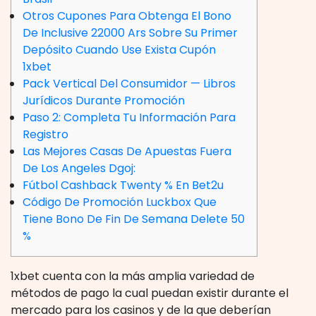
Otros Cupones Para Obtenga El Bono
De Inclusive 22000 Ars Sobre Su Primer
Depósito Cuando Use Exista Cupón
1xbet
Pack Vertical Del Consumidor — Libros
Jurídicos Durante Promoción
Paso 2: Completa Tu Información Para
Registro
Las Mejores Casas De Apuestas Fuera
De Los Angeles Dgoj:
Fútbol Cashback Twenty % En Bet2u
Código De Promoción Luckbox Que
Tiene Bono De Fin De Semana Delete 50
%
1xbet cuenta con la más amplia variedad de
métodos de pago la cual puedan existir durante el
mercado para los casinos y de la que deberían