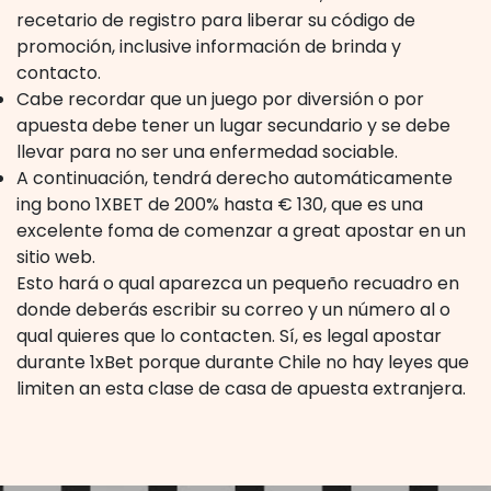
recetario de registro para liberar su código de
promoción, inclusive información de brinda y
contacto.
Cabe recordar que un juego por diversión o por
apuesta debe tener un lugar secundario y se debe
llevar para no ser una enfermedad sociable.
A continuación, tendrá derecho automáticamente
ing bono 1XBET de 200% hasta € 130, que es una
excelente foma de comenzar a great apostar en un
sitio web.
Esto hará o qual aparezca un pequeño recuadro en
donde deberás escribir su correo y un número al o
qual quieres que lo contacten. Sí, es legal apostar
durante 1xBet porque durante Chile no hay leyes que
limiten an esta clase de casa de apuesta extranjera.