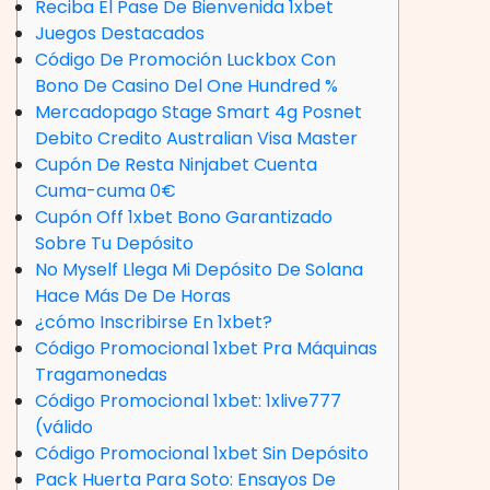
Reciba El Pase De Bienvenida 1xbet
Juegos Destacados
Código De Promoción Luckbox Con
Bono De Casino Del One Hundred %
Mercadopago Stage Smart 4g Posnet
Debito Credito Australian Visa Master
Cupón De Resta Ninjabet Cuenta
Cuma-cuma 0€
Cupón Off 1xbet Bono Garantizado
Sobre Tu Depósito
No Myself Llega Mi Depósito De Solana
Hace Más De De Horas
¿cómo Inscribirse En 1xbet?
Código Promocional 1xbet Pra Máquinas
Tragamonedas
Código Promocional 1xbet: 1xlive777
(válido
Código Promocional 1xbet Sin Depósito
Pack Huerta Para Soto: Ensayos De