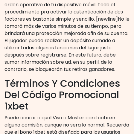
orden operativo de tu dispositivo móvil. Todo el
procedimiento pra activar la autenticación de dos
factores es bastante simple y sencillo. [newline]No le
tomará más de varios minutos de su tiempo, pero
brindará una protección mejorada afin de su cuenta.
El jugador puede realizar un depósito sumado a
utilizar todas algunas funciones del lugar justo
después sobre registrarse. En este futuro, debe
sumar información sobre ud. en su perfil, de lo
contrario, se bloquearán tus retiros ganadores.
Términos Y Condiciones
Del Código Promocional
1xbet
Puede ocurrir o qual Visa o Master card cobren
alguna comisión, aunque no sera lo normal. Recuerda
que el bono 1xbet está diseñado para los usuarios