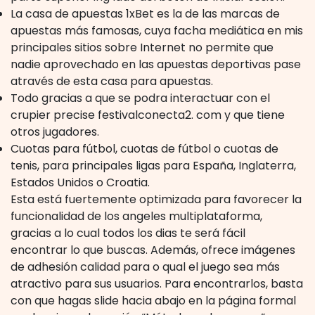
La casa de apuestas 1xBet es la de las marcas de
apuestas más famosas, cuya facha mediática en mis
principales sitios sobre Internet no permite que
nadie aprovechado en las apuestas deportivas pase
através de esta casa para apuestas.
Todo gracias a que se podra interactuar con el
crupier precise festivalconecta2. com y que tiene
otros jugadores.
Cuotas para fútbol, cuotas de fútbol o cuotas de
tenis, para principales ligas para España, Inglaterra,
Estados Unidos o Croatia.
Esta está fuertemente optimizada para favorecer la
funcionalidad de los angeles multiplataforma,
gracias a lo cual todos los dias te será fácil
encontrar lo que buscas. Además, ofrece imágenes
de adhesión calidad para o qual el juego sea más
atractivo para sus usuarios. Para encontrarlos, basta
con que hagas slide hacia abajo en la página formal