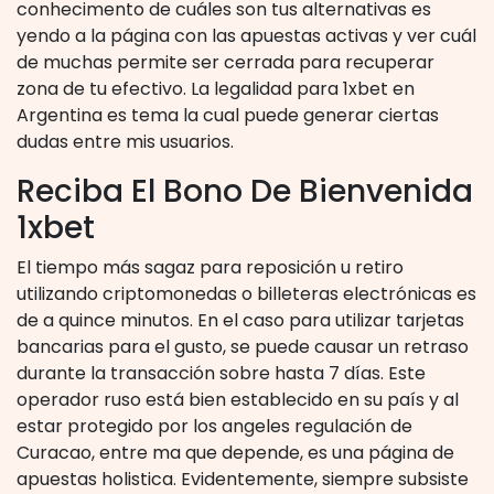
conhecimento de cuáles son tus alternativas es
yendo a la página con las apuestas activas y ver cuál
de muchas permite ser cerrada para recuperar
zona de tu efectivo. La legalidad para 1xbet en
Argentina es tema la cual puede generar ciertas
dudas entre mis usuarios.
Reciba El Bono De Bienvenida
1xbet
El tiempo más sagaz para reposición u retiro
utilizando criptomonedas o billeteras electrónicas es
de a quince minutos. En el caso para utilizar tarjetas
bancarias para el gusto, se puede causar un retraso
durante la transacción sobre hasta 7 días. Este
operador ruso está bien establecido en su país y al
estar protegido por los angeles regulación de
Curacao, entre ma que depende, es una página de
apuestas holistica. Evidentemente, siempre subsiste