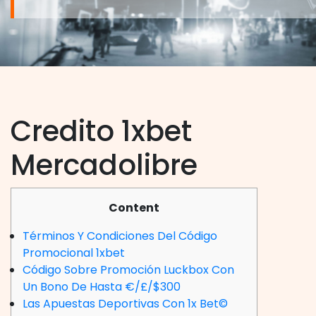
Credito 1xbet
Mercadolibre
Content
Términos Y Condiciones Del Código
Promocional 1xbet
Código Sobre Promoción Luckbox Con
Un Bono De Hasta €/£/$300
Las Apuestas Deportivas Con 1x Bet©