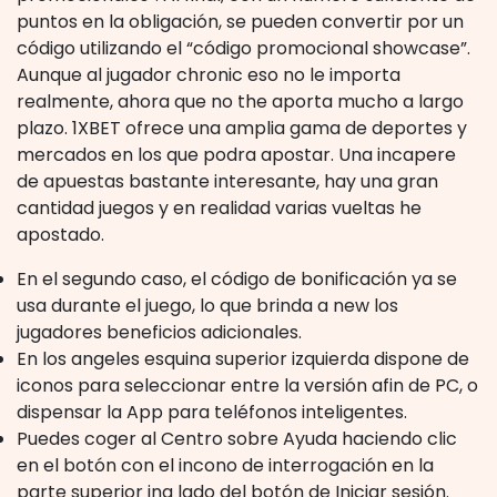
puntos en la obligación, se pueden convertir por un
código utilizando el “código promocional showcase”.
Aunque al jugador chronic eso no le importa
realmente, ahora que no the aporta mucho a largo
plazo. 1XBET ofrece una amplia gama de deportes y
mercados en los que podra apostar. Una incapere
de apuestas bastante interesante, hay una gran
cantidad juegos y en realidad varias vueltas he
apostado.
En el segundo caso, el código de bonificación ya se
usa durante el juego, lo que brinda a new los
jugadores beneficios adicionales.
En los angeles esquina superior izquierda dispone de
iconos para seleccionar entre la versión afin de PC, o
dispensar la App para teléfonos inteligentes.
Puedes coger al Centro sobre Ayuda haciendo clic
en el botón con el incono de interrogación en la
parte superior ing lado del botón de Iniciar sesión.