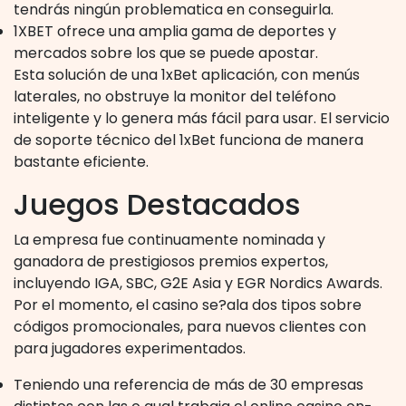
tendrás ningún problematica en conseguirla.
1XBET ofrece una amplia gama de deportes y
mercados sobre los que se puede apostar.
Esta solución de una 1xBet aplicación, con menús
laterales, no obstruye la monitor del teléfono
inteligente y lo genera más fácil para usar. El servicio
de soporte técnico del 1xBet funciona de manera
bastante eficiente.
Juegos Destacados
La empresa fue continuamente nominada y
ganadora de prestigiosos premios expertos,
incluyendo IGA, SBC, G2E Asia y EGR Nordics Awards.
Por el momento, el casino se?ala dos tipos sobre
códigos promocionales, para nuevos clientes con
para jugadores experimentados.
Teniendo una referencia de más de 30 empresas