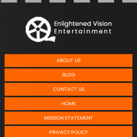
ABOUT US
BLOG
CONTACT US
HOME
MISSION STATEMENT
PRIVACY POLICY