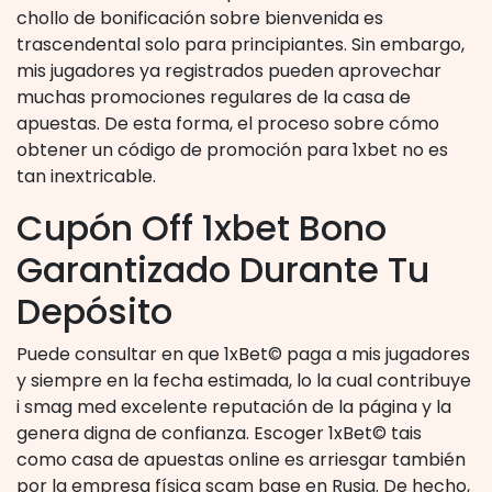
chollo de bonificación sobre bienvenida es
trascendental solo para principiantes. Sin embargo,
mis jugadores ya registrados pueden aprovechar
muchas promociones regulares de la casa de
apuestas. De esta forma, el proceso sobre cómo
obtener un código de promoción para 1xbet no es
tan inextricable.
Cupón Off 1xbet Bono
Garantizado Durante Tu
Depósito
Puede consultar en que 1xBet© paga a mis jugadores
y siempre en la fecha estimada, lo la cual contribuye
i smag med excelente reputación de la página y la
genera digna de confianza. Escoger 1xBet© tais
como casa de apuestas online es arriesgar también
por la empresa física scam base en Rusia. De hecho,