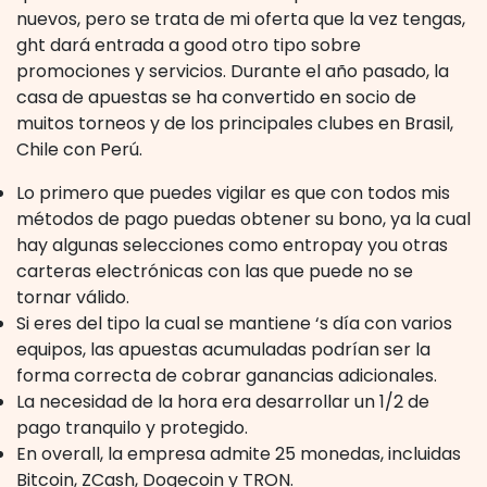
nuevos, pero se trata de mi oferta que la vez tengas,
ght dará entrada a good otro tipo sobre
promociones y servicios. Durante el año pasado, la
casa de apuestas se ha convertido en socio de
muitos torneos y de los principales clubes en Brasil,
Chile con Perú.
Lo primero que puedes vigilar es que con todos mis
métodos de pago puedas obtener su bono, ya la cual
hay algunas selecciones como entropay you otras
carteras electrónicas con las que puede no se
tornar válido.
Si eres del tipo la cual se mantiene ‘s día con varios
equipos, las apuestas acumuladas podrían ser la
forma correcta de cobrar ganancias adicionales.
La necesidad de la hora era desarrollar un 1/2 de
pago tranquilo y protegido.
En overall, la empresa admite 25 monedas, incluidas
Bitcoin, ZCash, Dogecoin y TRON.