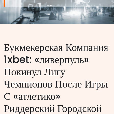
Букмекерская Компания
1xbet: «ливерпуль»
Покинул Лигу
Чемпионов После Игры
С «атлетико»
Риддерский Городской