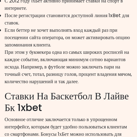
С 2012 году 1хБет активно принимает ставки на спорт в
интернете.
После регистрации становится доступной линия 1xBet для
ставок.
Если беттер не хочет выполнять вход каждый раз при
посещении сайта оператора, он может активировать опцию
запоминания клиента.
При этом у букмекера одна из самых широких росписей на
каждое событие, включающая минимум сотню вариантов
исхода. Например, в футболе можно заключать пари на
точный счет, тотал, разницу голов, процент владения мячом,
количество нарушений и так далее.
Ставки На Баскетбол В Лайве
Бк 1xbet
Основное отличие заключается только в упрощенном
интерфейсе, которым будет удобно пользоваться клиентам
со смартфонами. Бонусы 1хБет можно использовать для