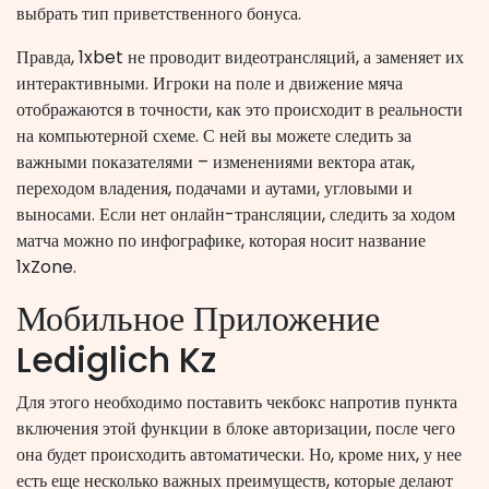
выбрать тип приветственного бонуса.
Правда, 1xbet не проводит видеотрансляций, а заменяет их
интерактивными. Игроки на поле и движение мяча
отображаются в точности, как это происходит в реальности
на компьютерной схеме. С ней вы можете следить за
важными показателями – изменениями вектора атак,
переходом владения, подачами и аутами, угловыми и
выносами. Если нет онлайн-трансляции, следить за ходом
матча можно по инфографике, которая носит название
1xZone.
Мобильное Приложение
Lediglich Kz
Для этого необходимо поставить чекбокс напротив пункта
включения этой функции в блоке авторизации, после чего
она будет происходить автоматически. Но, кроме них, у нее
есть еще несколько важных преимуществ, которые делают