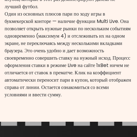
лучший футбол.
Один из основных плюсов пари по ходу игры в
букмекерской конторе — наличие функции Multi Live. Она
позволяет открыть нужные рынки по нескольким событиям
одновременно (максимум 4) и отслеживать их на одном
экране, не переключаясь между несколькими вкладками
браузера. Это очень удобно и дает возможность
своевременно совершить ставку на нужный исход. Процесс
оформления ставки в режиме Live на сайте 1xBet ничем не
отличается от ставок в прематче. Клик на коэффициент
автоматически переносит пари в купон, который отображен
справа от линии. Остается ознакомиться со всеми
условиями и ввести сумму.