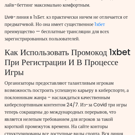
лайв-беттинг максимально комфортным.
Live-линия в 1хБет. кз практически ничем не отличается от
предматчевой. Но она имеет существенное
1хбет
преимущество — бесплатные трансляции для всех
зарегистрированных пользователей.
Как Использовать Промокод 1xbet
При Регистрации И В Процессе
Игры
Организаторы предоставляют талантливым игрокам
возможность построить успешную карьеру в киберспорте, а
поклонникам жанра – наслаждаться качественным
киберспортивным контентом 24/7. Из-за Covid три игры
теперь сокращены до международных перерывов, что
является нелепым требованием для игроков за такой
короткий промежуток времени. На сайте конторы
структурированы все доступные виды спорта. Вся линия