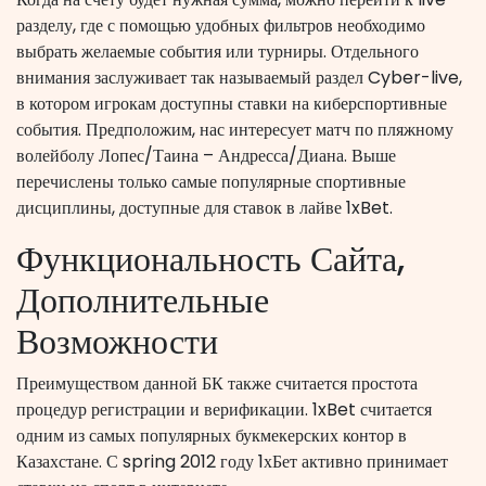
разделу, где с помощью удобных фильтров необходимо
выбрать желаемые события или турниры. Отдельного
внимания заслуживает так называемый раздел Cyber-live,
в котором игрокам доступны ставки на киберспортивные
события. Предположим, нас интересует матч по пляжному
волейболу Лопес/Таина – Андресса/Диана. Выше
перечислены только самые популярные спортивные
дисциплины, доступные для ставок в лайве 1xBet.
Функциональность Сайта,
Дополнительные
Возможности
Преимуществом данной БК также считается простота
процедур регистрации и верификации. 1xBet считается
одним из самых популярных букмекерских контор в
Казахстане. С spring 2012 году 1хБет активно принимает