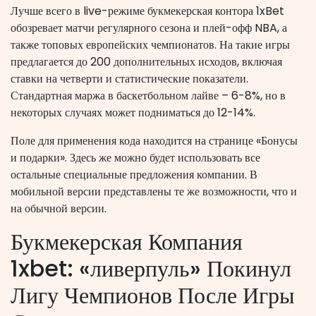
Лучше всего в live-режиме букмекерская контора 1xBet
обозревает матчи регулярного сезона и плей-офф NBA, а
также топовых европейских чемпионатов. На такие игры
предлагается до 200 дополнительных исходов, включая
ставки на четверти и статистические показатели.
Стандартная маржа в баскетбольном лайве – 6-8%, но в
некоторых случаях может подниматься до 12-14%.
Поле для применения кода находится на странице «Бонусы
и подарки». Здесь же можно будет использовать все
остальные специальные предложения компании. В
мобильной версии представлены те же возможности, что и
на обычной версии.
Букмекерская Компания
1xbet: «ливерпуль» Покинул
Лигу Чемпионов После Игры