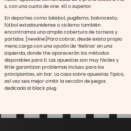
s, con una cuota de one. 40 o superior.
En deportes como béisbol, pugilismo, baloncesto,
fútbol estadounidense o ciclismo también
encontramos una amplia cobertura de torneos y
partidos. [newline]Para cobrar, desde exista propio
menú carga con una opción de ‘Retiros’ an una
izquierda, donde the aparecerán los métodos
disponibles para ti. Las apuestas son muy fáciles y
little garantizan problemas incluso para los
principiantes, sin bar. La casa sobre apuestas Tipico,
así vez sea mejor omitir la sección de juegos
dedicada al black plug.