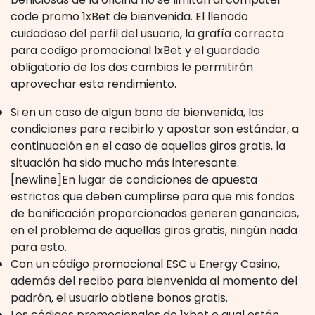
code promo 1xBet de bienvenida. El llenado
cuidadoso del perfil del usuario, la grafía correcta
para codigo promocional 1xBet y el guardado
obligatorio de los dos cambios le permitirán
aprovechar esta rendimiento.
Si en un caso de algun bono de bienvenida, las
condiciones para recibirlo y apostar son estándar, a
continuación en el caso de aquellas giros gratis, la
situación ha sido mucho más interesante.
[newline]En lugar de condiciones de apuesta
estrictas que deben cumplirse para que mis fondos
de bonificación proporcionados generen ganancias,
en el problema de aquellas giros gratis, ningún nada
para esto.
Con un código promocional ESC u Energy Casino,
además del recibo para bienvenida al momento del
padrón, el usuario obtiene bonos gratis.
Los códigos promocionales de 1xbet o qual están