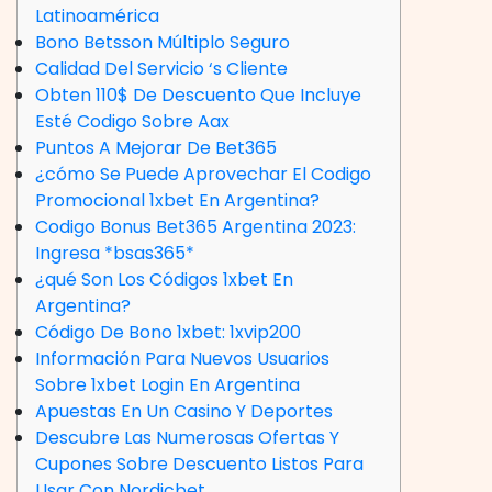
Latinoamérica
Bono Betsson Múltiplo Seguro
Calidad Del Servicio ‘s Cliente
Obten 110$ De Descuento Que Incluye
Esté Codigo Sobre Aax
Puntos A Mejorar De Bet365
¿cómo Se Puede Aprovechar El Codigo
Promocional 1xbet En Argentina?
Codigo Bonus Bet365 Argentina 2023:
Ingresa *bsas365*
¿qué Son Los Códigos 1xbet En
Argentina?
Código De Bono 1xbet: 1xvip200
Información Para Nuevos Usuarios
Sobre 1xbet Login En Argentina
Apuestas En Un Casino Y Deportes
Descubre Las Numerosas Ofertas Y
Cupones Sobre Descuento Listos Para
Usar Con Nordicbet