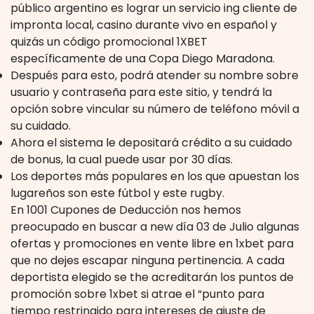
público argentino es lograr un servicio ing cliente de
impronta local, casino durante vivo en español y
quizás un código promocional 1XBET
específicamente de una Copa Diego Maradona.
Después para esto, podrá atender su nombre sobre
usuario y contraseña para este sitio, y tendrá la
opción sobre vincular su número de teléfono móvil a
su cuidado.
Ahora el sistema le depositará crédito a su cuidado
de bonus, la cual puede usar por 30 días.
Los deportes más populares en los que apuestan los
lugareños son este fútbol y este rugby.
En 1001 Cupones de Deducción nos hemos
preocupado en buscar a new día 03 de Julio algunas
ofertas y promociones en vente libre en 1xbet para
que no dejes escapar ninguna pertinencia. A cada
deportista elegido se the acreditarán los puntos de
promoción sobre 1xbet si atrae el “punto para
tiempo restringido para intereses de ajuste de