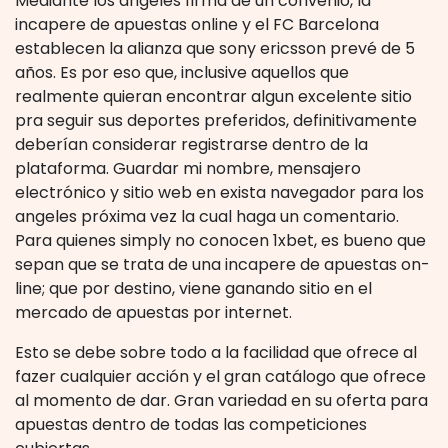
Mediante los angeles firma de un convenio, la
incapere de apuestas online y el FC Barcelona
establecen la alianza que sony ericsson prevé de 5
años. Es por eso que, inclusive aquellos que
realmente quieran encontrar algun excelente sitio
pra seguir sus deportes preferidos, definitivamente
deberían considerar registrarse dentro de la
plataforma. Guardar mi nombre, mensajero
electrónico y sitio web en exista navegador para los
angeles próxima vez la cual haga un comentario.
Para quienes simply no conocen 1xbet, es bueno que
sepan que se trata de una incapere de apuestas on-
line; que por destino, viene ganando sitio en el
mercado de apuestas por internet.
Esto se debe sobre todo a la facilidad que ofrece al
fazer cualquier acción y el gran catálogo que ofrece
al momento de dar. Gran variedad en su oferta para
apuestas dentro de todas las competiciones