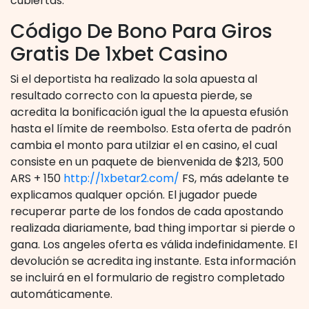
cubiertas.
Código De Bono Para Giros
Gratis De 1xbet Casino
Si el deportista ha realizado la sola apuesta al
resultado correcto con la apuesta pierde, se
acredita la bonificación igual the la apuesta efusión
hasta el límite de reembolso. Esta oferta de padrón
cambia el monto para utilziar el en casino, el cual
consiste en un paquete de bienvenida de $213, 500
ARS + 150
http://1xbetar2.com/
FS, más adelante te
explicamos qualquer opción. El jugador puede
recuperar parte de los fondos de cada apostando
realizada diariamente, bad thing importar si pierde o
gana. Los angeles oferta es válida indefinidamente. El
devolución se acredita ing instante. Esta información
se incluirá en el formulario de registro completado
automáticamente.