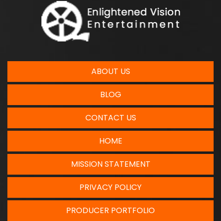
ABOUT US
BLOG
CONTACT US
HOME
MISSION STATEMENT
PRIVACY POLICY
PRODUCER PORTFOLIO