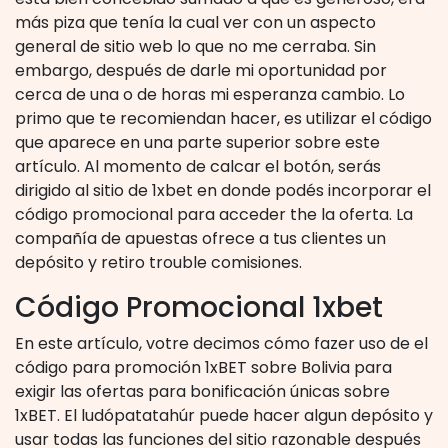
más piza que tenía la cual ver con un aspecto
general de sitio web lo que no me cerraba. Sin
embargo, después de darle mi oportunidad por
cerca de una o de horas mi esperanza cambio. Lo
primo que te recomiendan hacer, es utilizar el código
que aparece en una parte superior sobre este
artículo. Al momento de calcar el botón, serás
dirigido al sitio de 1xbet en donde podés incorporar el
código promocional para acceder the la oferta. La
compañía de apuestas ofrece a tus clientes un
depósito y retiro trouble comisiones.
Código Promocional 1xbet
En este artículo, votre decimos cómo fazer uso de el
código para promoción 1xBET sobre Bolivia para
exigir las ofertas para bonificación únicas sobre
1xBET. El ludópatatahúr puede hacer algun depósito y
usar todas las funciones del sitio razonable después