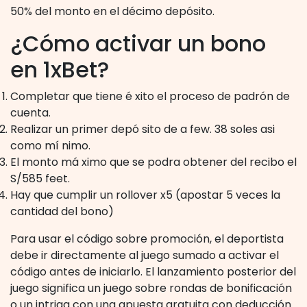
50% del monto en el décimo depósito.
¿Cómo activar un bono
en 1xBet?
Completar que tiene é xito el proceso de padrón de
cuenta.
Realizar un primer depó sito de a few. 38 soles asi
como mí nimo.
El monto má ximo que se podra obtener del recibo el
S/585 feet.
Hay que cumplir un rollover x5 (apostar 5 veces la
cantidad del bono)
Para usar el código sobre promoción, el deportista
debe ir directamente al juego sumado a activar el
código antes de iniciarlo. El lanzamiento posterior del
juego significa un juego sobre rondas de bonificación
o un intriga con una apuesta gratuita con deducción.