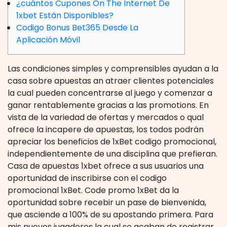
¿cuántos Cupones On The Internet De
1xbet Están Disponibles?
Codigo Bonus Bet365 Desde La
Aplicación Móvil
Las condiciones simples y comprensibles ayudan a la
casa sobre apuestas an atraer clientes potenciales
la cual pueden concentrarse al juego y comenzar a
ganar rentablemente gracias a las promotions. En
vista de la variedad de ofertas y mercados o qual
ofrece la incapere de apuestas, los todos podrán
apreciar los beneficios de 1xBet codigo promocional,
independientemente de una disciplina que prefieran.
Casa de apuestas 1xbet ofrece a sus usuarios una
oportunidad de inscribirse con el codigo
promocional 1xBet. Code promo 1xBet da la
oportunidad sobre recebir un pase de bienvenida,
que asciende a 100% de su apostando primera. Para
mis nuevos jugadores la cual se acaban de registrar