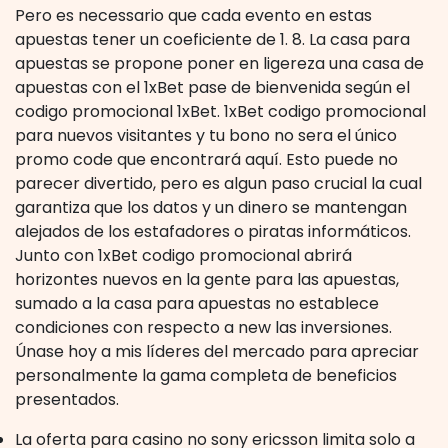
Pero es necessario que cada evento en estas
apuestas tener un coeficiente de 1. 8. La casa para
apuestas se propone poner en ligereza una casa de
apuestas con el 1xBet pase de bienvenida según el
codigo promocional 1xBet. 1xBet codigo promocional
para nuevos visitantes y tu bono no sera el único
promo code que encontrará aquí. Esto puede no
parecer divertido, pero es algun paso crucial la cual
garantiza que los datos y un dinero se mantengan
alejados de los estafadores o piratas informáticos.
Junto con 1xBet codigo promocional abrirá
horizontes nuevos en la gente para las apuestas,
sumado a la casa para apuestas no establece
condiciones con respecto a new las inversiones.
Únase hoy a mis líderes del mercado para apreciar
personalmente la gama completa de beneficios
presentados.
La oferta para casino no sony ericsson limita solo a