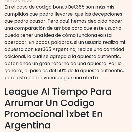
En el caso de codigo bonus Bet365 son más mis
cumplidos que podra llevarse, que las decepciones
que podra causar. Pero aquí hemos decidido hacer
una comparación de ambos para que este usuario
pueda tener una idea de cómo funciona exista
operador. En pocas palabras, si un usuario realiza mi
apuesta con Bet365 Argentina, recibe una cantidad
adicional, la cual se agrega a la apuesta authentic,
obteniendo un gran retorno de una apuesta. Por lo
general, el pase es del 50% de la apuesta authentic,
pero esto podra variar según una oferta.
League Al Tiempo Para
Arrumar Un Codigo
Promocional 1xbet En
Argentina