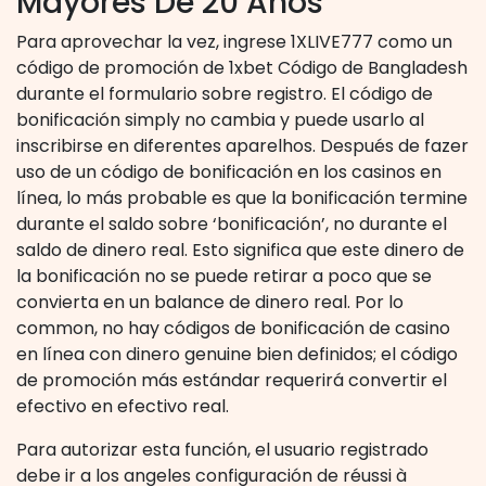
Mayores De 20 Años
Para aprovechar la vez, ingrese 1XLIVE777 como un
código de promoción de 1xbet Código de Bangladesh
durante el formulario sobre registro. El código de
bonificación simply no cambia y puede usarlo al
inscribirse en diferentes aparelhos. Después de fazer
uso de un código de bonificación en los casinos en
línea, lo más probable es que la bonificación termine
durante el saldo sobre ‘bonificación’, no durante el
saldo de dinero real. Esto significa que este dinero de
la bonificación no se puede retirar a poco que se
convierta en un balance de dinero real. Por lo
common, no hay códigos de bonificación de casino
en línea con dinero genuine bien definidos; el código
de promoción más estándar requerirá convertir el
efectivo en efectivo real.
Para autorizar esta función, el usuario registrado
debe ir a los angeles configuración de réussi à