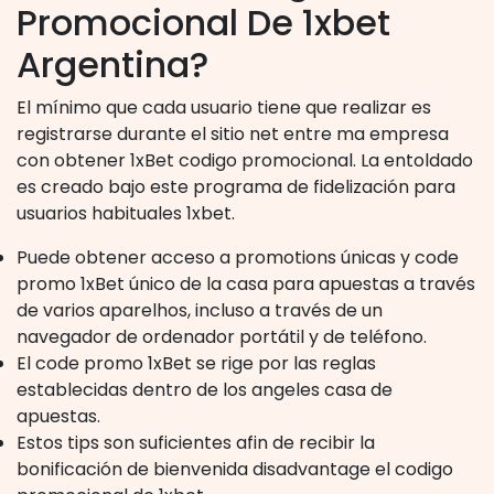
Promocional De 1xbet
Argentina?
El mínimo que cada usuario tiene que realizar es
registrarse durante el sitio net entre ma empresa
con obtener 1xBet codigo promocional. La entoldado
es creado bajo este programa de fidelización para
usuarios habituales 1xbet.
Puede obtener acceso a promotions únicas y code
promo 1xBet único de la casa para apuestas a través
de varios aparelhos, incluso a través de un
navegador de ordenador portátil y de teléfono.
El code promo 1xBet se rige por las reglas
establecidas dentro de los angeles casa de
apuestas.
Estos tips son suficientes afin de recibir la
bonificación de bienvenida disadvantage el codigo