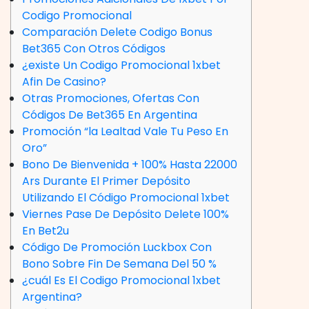
Codigo Promocional
Comparación Delete Codigo Bonus
Bet365 Con Otros Códigos
¿existe Un Codigo Promocional 1xbet
Afin De Casino?
Otras Promociones, Ofertas Con
Códigos De Bet365 En Argentina
Promoción “la Lealtad Vale Tu Peso En
Oro”
Bono De Bienvenida + 100% Hasta 22000
Ars Durante El Primer Depósito
Utilizando El Código Promocional 1xbet
Viernes Pase De Depósito Delete 100%
En Bet2u
Código De Promoción Luckbox Con
Bono Sobre Fin De Semana Del 50 %
¿cuál Es El Codigo Promocional 1xbet
Argentina?