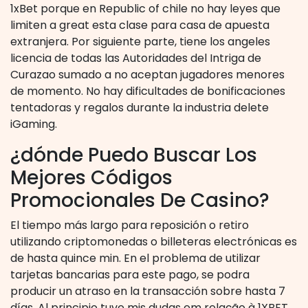
1xBet porque en Republic of chile no hay leyes que
limiten a great esta clase para casa de apuesta
extranjera. Por siguiente parte, tiene los angeles
licencia de todas las Autoridades del Intriga de
Curazao sumado a no aceptan jugadores menores
de momento. No hay dificultades de bonificaciones
tentadoras y regalos durante la industria delete
iGaming.
¿dónde Puedo Buscar Los
Mejores Códigos
Promocionales De Casino?
El tiempo más largo para reposición o retiro
utilizando criptomonedas o billeteras electrónicas es
de hasta quince min. En el problema de utilizar
tarjetas bancarias para este pago, se podra
producir un atraso en la transacción sobre hasta 7
días. Al principio tuve mis dudas em relação à 1XBET,