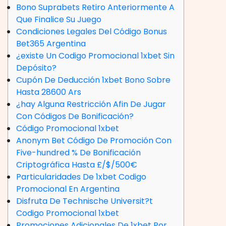
Bono Suprabets Retiro Anteriormente A
Que Finalice Su Juego
Condiciones Legales Del Código Bonus
Bet365 Argentina
¿existe Un Codigo Promocional 1xbet Sin
Depósito?
Cupón De Deducción 1xbet Bono Sobre
Hasta 28600 Ars
¿hay Alguna Restricción Afin De Jugar
Con Códigos De Bonificación?
Código Promocional 1xbet
Anonym Bet Código De Promoción Con
Five-hundred % De Bonificación
Criptográfica Hasta £/$/500€
Particularidades De 1xbet Codigo
Promocional En Argentina
Disfruta De Technische Universit?t
Codigo Promocional 1xbet
Promociones Adicionales De 1xbet Por