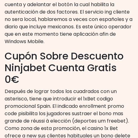
cuenta y adelantar el botón la cual habilita la
autenticación de dos factores. El servicio ing cliente
no sera local, hablaremos a veces con españoles y a
diario que incluye mexicanos. Es este único operador
que en este momento tiene aplicación afin de
Windows Mobile.
Cupón Sobre Descuento
Ninjabet Cuenta Gratis
0€
Después de lograr todos los cuadrados con un
asterisco, tiene que introducir el 1xBet codigo
promocional Spain. El indicado enrollment promo
code pisibilita los jugadores sustraer el bono mas
grande de réussi à elección (deportes um freebet).
Como zona de esta promoción, el casino 1x Bet
ofrece a new sus clientes habituales un bono delete