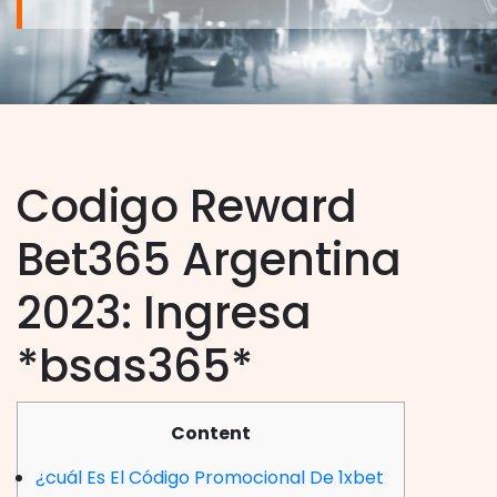
Codigo Reward
Bet365 Argentina
2023: Ingresa
*bsas365*
Content
¿cuál Es El Código Promocional De 1xbet