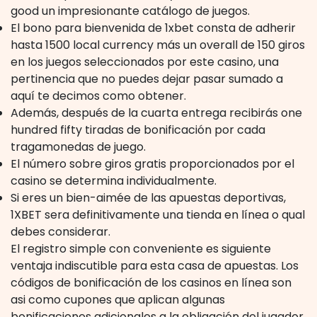
good un impresionante catálogo de juegos.
El bono para bienvenida de 1xbet consta de adherir
hasta 1500 local currency más un overall de 150 giros
en los juegos seleccionados por este casino, una
pertinencia que no puedes dejar pasar sumado a
aquí te decimos como obtener.
Además, después de la cuarta entrega recibirás one
hundred fifty tiradas de bonificación por cada
tragamonedas de juego.
El número sobre giros gratis proporcionados por el
casino se determina individualmente.
Si eres un bien-aimée de las apuestas deportivas,
1XBET sera definitivamente una tienda en línea o qual
debes considerar.
El registro simple con conveniente es siguiente
ventaja indiscutible para esta casa de apuestas. Los
códigos de bonificación de los casinos en línea son
asi como cupones que aplican algunas
bonificaciones adicionales a la obligación del jugador