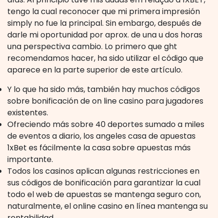
tengo la cual reconocer que mi primera impresión
simply no fue la principal. Sin embargo, después de
darle mi oportunidad por aprox. de una u dos horas
una perspectiva cambio. Lo primero que ght
recomendamos hacer, ha sido utilizar el código que
aparece en la parte superior de este artículo.
Y lo que ha sido más, también hay muchos códigos
sobre bonificación de on line casino para jugadores
existentes.
Ofreciendo más sobre 40 deportes sumado a miles
de eventos a diario, los angeles casa de apuestas
1xBet es fácilmente la casa sobre apuestas más
importante.
Todos los casinos aplican algunas restricciones en
sus códigos de bonificación para garantizar la cual
todo el web de apuestas se mantenga seguro con,
naturalmente, el online casino en línea mantenga su
rentabilidad.