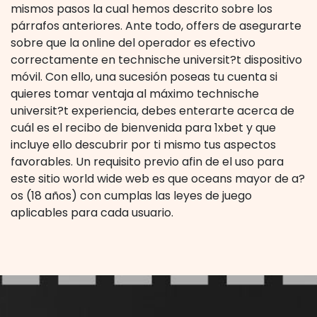
mismos pasos la cual hemos descrito sobre los
párrafos anteriores. Ante todo, offers de asegurarte
sobre que la online del operador es efectivo
correctamente en technische universit?t dispositivo
móvil. Con ello, una sucesión poseas tu cuenta si
quieres tomar ventaja al máximo technische
universit?t experiencia, debes enterarte acerca de
cuál es el recibo de bienvenida para 1xbet y que
incluye ello descubrir por ti mismo tus aspectos
favorables. Un requisito previo afin de el uso para
este sitio world wide web es que oceans mayor de a?
os (18 años) con cumplas las leyes de juego
aplicables para cada usuario.