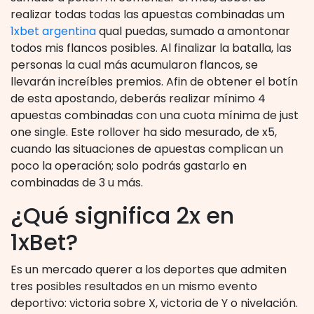
realizar todas todas las apuestas combinadas um
1xbet argentina
qual puedas, sumado a amontonar
todos mis flancos posibles. Al finalizar la batalla, las
personas la cual más acumularon flancos, se
llevarán increíbles premios. Afin de obtener el botín
de esta apostando, deberás realizar mínimo 4
apuestas combinadas con una cuota mínima de just
one single. Este rollover ha sido mesurado, de x5,
cuando las situaciones de apuestas complican un
poco la operación; solo podrás gastarlo en
combinadas de 3 u más.
¿Qué significa 2x en
1xBet?
Es un mercado querer a los deportes que admiten
tres posibles resultados en un mismo evento
deportivo: victoria sobre X, victoria de Y o nivelación.