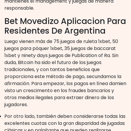
mantienes el management y juegas de manera
responsable.
Bet Movedizo Aplicacion Para
Residentes De Argentina
Luego vienen más de 75 juegos de ruleta 1xbet, 50
juegos para póquer 1xbet, 35 juegos de baccarat
1xbet y ninety days juegos de Publication of Ra. Sin
duda, Bitcoin ha sido el futuro de los juegos
tradicionales, y con tantos beneficios que
proporciona este método de pago, secundamos la
afirmación. Para empezar, los pagos en línea damien
visto un crescimento en los fraudes bancarios y
otros medios ilegales para extraer dinero de los
jugadores.
Por otro lado, también deben considerarse todas las
excelentes cuotas con la gran disparidad de jugadas
clásicas y en palpitante que pueden realizarse.