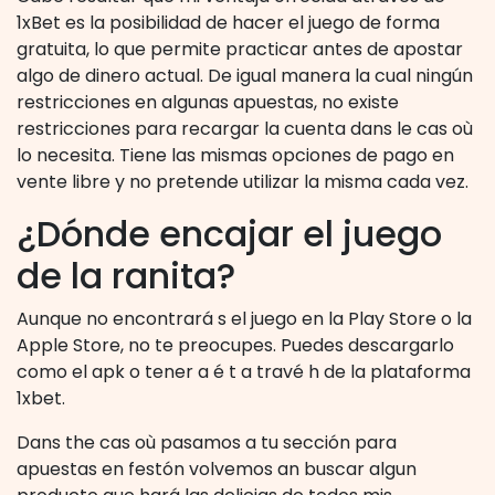
1xBet es la posibilidad de hacer el juego de forma
gratuita, lo que permite practicar antes de apostar
algo de dinero actual. De igual manera la cual ningún
restricciones en algunas apuestas, no existe
restricciones para recargar la cuenta dans le cas où
lo necesita. Tiene las mismas opciones de pago en
vente libre y no pretende utilizar la misma cada vez.
¿Dónde encajar el juego
de la ranita?
Aunque no encontrará s el juego en la Play Store o la
Apple Store, no te preocupes. Puedes descargarlo
como el apk o tener a é t a travé h de la plataforma
1xbet.
Dans the cas où pasamos a tu sección para
apuestas en festón volvemos an buscar algun