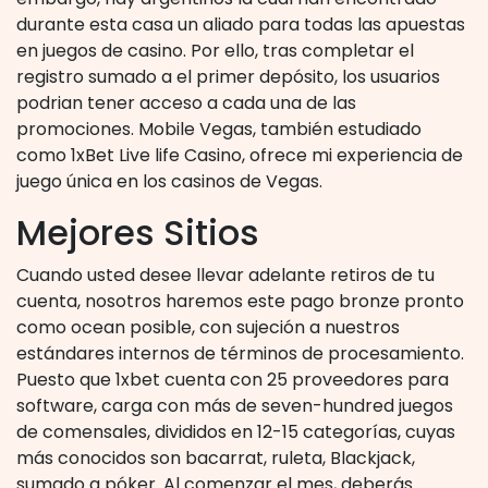
durante esta casa un aliado para todas las apuestas
en juegos de casino. Por ello, tras completar el
registro sumado a el primer depósito, los usuarios
podrian tener acceso a cada una de las
promociones. Mobile Vegas, también estudiado
como 1xBet Live life Casino, ofrece mi experiencia de
juego única en los casinos de Vegas.
Mejores Sitios
Cuando usted desee llevar adelante retiros de tu
cuenta, nosotros haremos este pago bronze pronto
como ocean posible, con sujeción a nuestros
estándares internos de términos de procesamiento.
Puesto que 1xbet cuenta con 25 proveedores para
software, carga con más de seven-hundred juegos
de comensales, divididos en 12-15 categorías, cuyas
más conocidos son bacarrat, ruleta, Blackjack,
sumado a póker. Al comenzar el mes, deberás