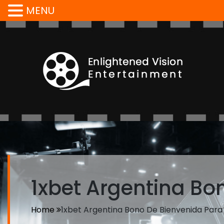
MENU
1xbet Argentina Bo
Home
1xbet Argentina Bono De Bienvenida Para 