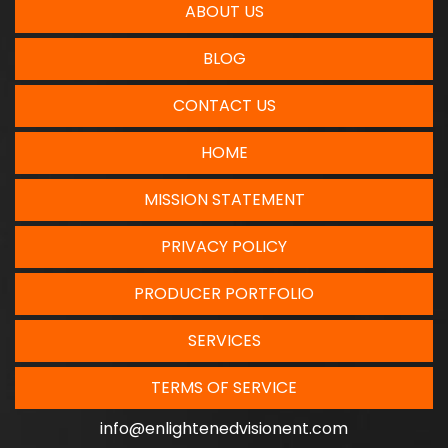
ABOUT US
BLOG
CONTACT US
HOME
MISSION STATEMENT
PRIVACY POLICY
PRODUCER PORTFOLIO
SERVICES
TERMS OF SERVICE
info@enlightenedvisionent.com