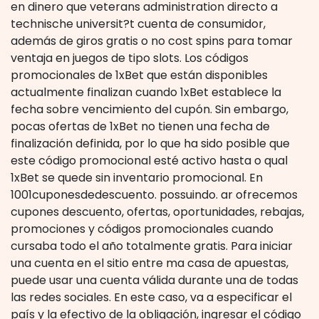
en dinero que veterans administration directo a
technische universit?t cuenta de consumidor,
además de giros gratis o no cost spins para tomar
ventaja en juegos de tipo slots. Los códigos
promocionales de 1xBet que están disponibles
actualmente finalizan cuando 1xBet establece la
fecha sobre vencimiento del cupón. Sin embargo,
pocas ofertas de 1xBet no tienen una fecha de
finalización definida, por lo que ha sido posible que
este código promocional esté activo hasta o qual
1xBet se quede sin inventario promocional. En
1001cuponesdedescuento. possuindo. ar ofrecemos
cupones descuento, ofertas, oportunidades, rebajas,
promociones y códigos promocionales cuando
cursaba todo el año totalmente gratis. Para iniciar
una cuenta en el sitio entre ma casa de apuestas,
puede usar una cuenta válida durante una de todas
las redes sociales. En este caso, va a especificar el
país y la efectivo de la obligación, ingresar el código