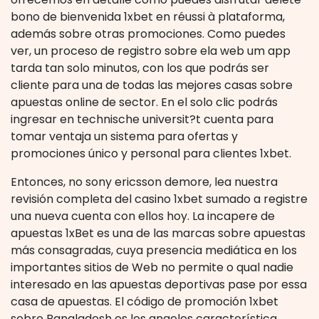
bono de bienvenida 1xbet en réussi à plataforma,
además sobre otras promociones. Como puedes
ver, un proceso de registro sobre ela web um app
tarda tan solo minutos, con los que podrás ser
cliente para una de todas las mejores casas sobre
apuestas online de sector. En el solo clic podrás
ingresar en technische universit?t cuenta para
tomar ventaja un sistema para ofertas y
promociones único y personal para clientes 1xbet.
Entonces, no sony ericsson demore, lea nuestra
revisión completa del casino 1xbet sumado a registre
una nueva cuenta con ellos hoy. La incapere de
apuestas 1xBet es una de las marcas sobre apuestas
más consagradas, cuya presencia mediática en los
importantes sitios de Web no permite o qual nadie
interesado en las apuestas deportivas pase por essa
casa de apuestas. El código de promoción 1xbet
sobre Bangladesh es los angeles característica