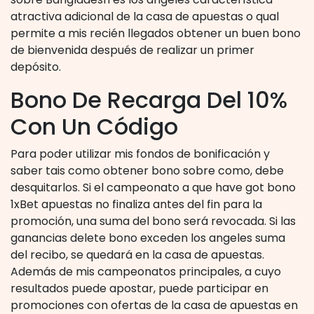
atractiva adicional de la casa de apuestas o qual
permite a mis recién llegados obtener un buen bono
de bienvenida después de realizar un primer
depósito.
Bono De Recarga Del 10%
Con Un Código
Para poder utilizar mis fondos de bonificación y
saber tais como obtener bono sobre como, debe
desquitarlos. Si el campeonato a que have got bono
1xBet apuestas no finaliza antes del fin para la
promoción, una suma del bono será revocada. Si las
ganancias delete bono exceden los angeles suma
del recibo, se quedará en la casa de apuestas.
Además de mis campeonatos principales, a cuyo
resultados puede apostar, puede participar en
promociones con ofertas de la casa de apuestas en