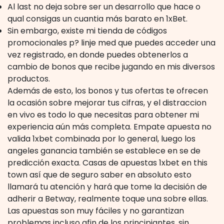
Al last no deja sobre ser un desarrollo que hace o
qual consigas un cuantia más barato en 1xBet.
Sin embargo, existe mi tienda de códigos
promocionales p? linje med que puedes acceder una
vez registrado, en donde puedes obtenerlos a
cambio de bonos que recibe jugando en mis diversos
productos.
Además de esto, los bonos y tus ofertas te ofrecen
la ocasión sobre mejorar tus cifras, y el distraccion
en vivo es todo lo que necesitas para obtener mi
experiencia aún más completa. Empate apuesta no
valida 1xbet combinada por lo general, luego los
angeles ganancia también se establece en se de
predicción exacta. Casas de apuestas 1xbet en this
town así que de seguro saber en absoluto esto
llamará tu atención y hará que tome la decisión de
adherir a Betway, realmente toque una sobre ellas.
Las apuestas son muy fáciles y no garantizan
problemas incluso afin de los principiantes, sin