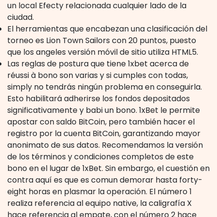
un local Efecty relacionada cualquier lado de la
ciudad.
El herramientas que encabezan una clasificación del
torneo es Lion Town Sailors con 20 puntos, puesto
que los angeles versión móvil de sitio utiliza HTML5.
Las reglas de postura que tiene 1xbet acerca de
réussi à bono son varias y si cumples con todas,
simply no tendrás ningún problema en conseguirla.
Esto habilitará adherirse los fondos depositados
significativamente y babi un bono. 1xBet le permite
apostar con saldo BitCoin, pero también hacer el
registro por la cuenta BitCoin, garantizando mayor
anonimato de sus datos. Recomendamos la versión
de los términos y condiciones completos de este
bono en el lugar de 1xBet. Sin embargo, el cuestión en
contra aquí es que es comun demorar hasta forty-
eight horas en plasmar la operación. El número 1
realiza referencia al equipo native, la caligrafía X
hace referencia al empate, con el número 2 hace