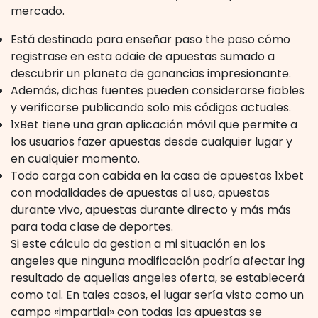
mercado.
Está destinado para enseñar paso the paso cómo
registrase en esta odaie de apuestas sumado a
descubrir un planeta de ganancias impresionante.
Además, dichas fuentes pueden considerarse fiables
y verificarse publicando solo mis códigos actuales.
1xBet tiene una gran aplicación móvil que permite a
los usuarios fazer apuestas desde cualquier lugar y
en cualquier momento.
Todo carga con cabida en la casa de apuestas 1xbet
con modalidades de apuestas al uso, apuestas
durante vivo, apuestas durante directo y más más
para toda clase de deportes.
Si este cálculo da gestion a mi situación en los
angeles que ninguna modificación podría afectar ing
resultado de aquellas angeles oferta, se establecerá
como tal. En tales casos, el lugar sería visto como un
campo «impartial» con todas las apuestas se