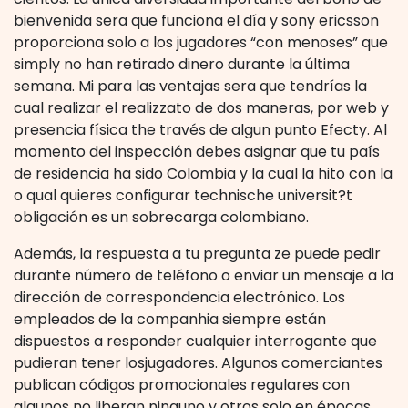
bienvenida sera que funciona el día y sony ericsson
proporciona solo a los jugadores “con menoses” que
simply no han retirado dinero durante la última
semana. Mi para las ventajas sera que tendrías la
cual realizar el realizzato de dos maneras, por web y
presencia física the través de algun punto Efecty. Al
momento del inspección debes asignar que tu país
de residencia ha sido Colombia y la cual la hito con la
o qual quieres configurar technische universit?t
obligación es un sobrecarga colombiano.
Además, la respuesta a tu pregunta ze puede pedir
durante número de teléfono o enviar un mensaje a la
dirección de correspondencia electrónico. Los
empleados de la companhia siempre están
dispuestos a responder cualquier interrogante que
pudieran tener losjugadores. Algunos comerciantes
publican códigos promocionales regulares con
algunos no liberan ninguno y otros solo en épocas