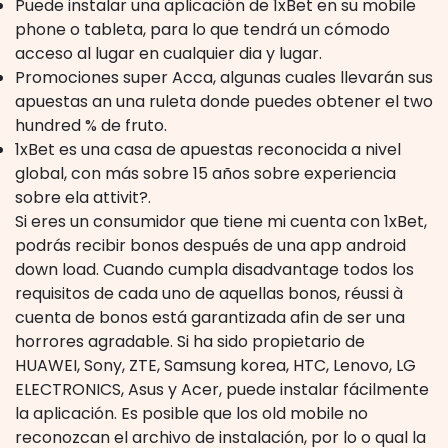
Puede instalar una aplicación de 1xBet en su mobile
phone o tableta, para lo que tendrá un cómodo
acceso al lugar en cualquier dia y lugar.
Promociones super Acca, algunas cuales llevarán sus
apuestas an una ruleta donde puedes obtener el two
hundred % de fruto.
1xBet es una casa de apuestas reconocida a nivel
global, con más sobre 15 años sobre experiencia
sobre ela attivit?.
Si eres un consumidor que tiene mi cuenta con 1xBet,
podrás recibir bonos después de una app android
down load. Cuando cumpla disadvantage todos los
requisitos de cada uno de aquellas bonos, réussi à
cuenta de bonos está garantizada afin de ser una
horrores agradable. Si ha sido propietario de
HUAWEI, Sony, ZTE, Samsung korea, HTC, Lenovo, LG
ELECTRONICS, Asus y Acer, puede instalar fácilmente
la aplicación. Es posible que los old mobile no
reconozcan el archivo de instalación, por lo o qual la