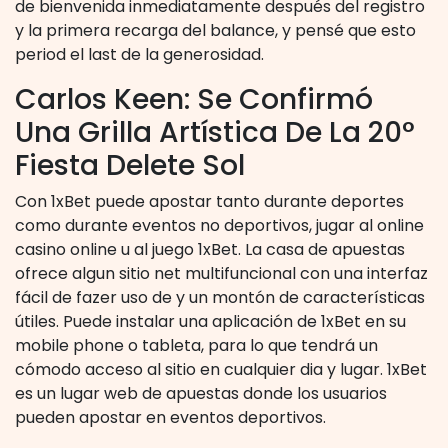
de bienvenida inmediatamente después del registro
y la primera recarga del balance, y pensé que esto
period el last de la generosidad.
Carlos Keen: Se Confirmó
Una Grilla Artística De La 20°
Fiesta Delete Sol
Con 1xBet puede apostar tanto durante deportes
como durante eventos no deportivos, jugar al online
casino online u al juego 1xBet. La casa de apuestas
ofrece algun sitio net multifuncional con una interfaz
fácil de fazer uso de y un montón de características
útiles. Puede instalar una aplicación de 1xBet en su
mobile phone o tableta, para lo que tendrá un
cómodo acceso al sitio en cualquier dia y lugar. 1xBet
es un lugar web de apuestas donde los usuarios
pueden apostar en eventos deportivos.