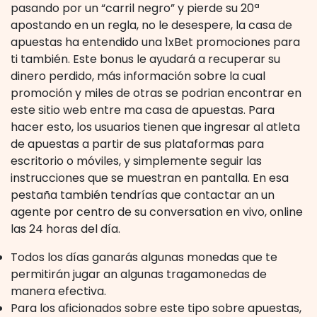
pasando por un “carril negro” y pierde su 20ª
apostando en un regla, no le desespere, la casa de
apuestas ha entendido una 1xBet promociones para
ti también. Este bonus le ayudará a recuperar su
dinero perdido, más información sobre la cual
promoción y miles de otras se podrian encontrar en
este sitio web entre ma casa de apuestas. Para
hacer esto, los usuarios tienen que ingresar al atleta
de apuestas a partir de sus plataformas para
escritorio o móviles, y simplemente seguir las
instrucciones que se muestran en pantalla. En esa
pestaña también tendrías que contactar an un
agente por centro de su conversation en vivo, online
las 24 horas del día.
Todos los días ganarás algunas monedas que te
permitirán jugar an algunas tragamonedas de
manera efectiva.
Para los aficionados sobre este tipo sobre apuestas,