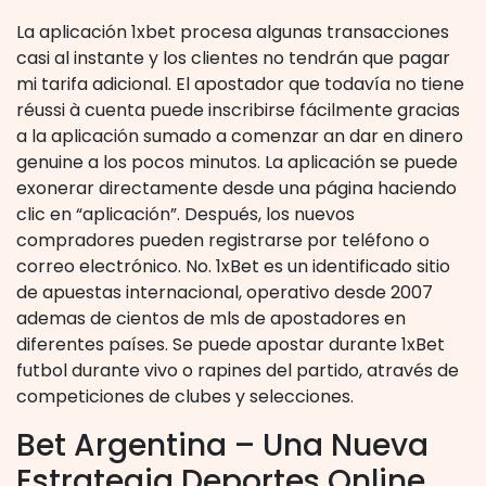
La aplicación 1xbet procesa algunas transacciones
casi al instante y los clientes no tendrán que pagar
mi tarifa adicional. El apostador que todavía no tiene
réussi à cuenta puede inscribirse fácilmente gracias
a la aplicación sumado a comenzar an dar en dinero
genuine a los pocos minutos. La aplicación se puede
exonerar directamente desde una página haciendo
clic en “aplicación”. Después, los nuevos
compradores pueden registrarse por teléfono o
correo electrónico. No. 1xBet es un identificado sitio
de apuestas internacional, operativo desde 2007
ademas de cientos de mls de apostadores en
diferentes países. Se puede apostar durante 1xBet
futbol durante vivo o rapines del partido, através de
competiciones de clubes y selecciones.
Bet Argentina – Una Nueva
Estrategia Deportes Online