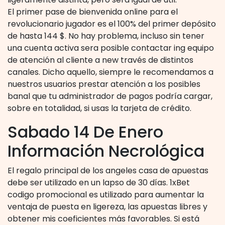
El primer pase de bienvenida online para el
revolucionario jugador es el 100% del primer depósito
de hasta 144 $. No hay problema, incluso sin tener
una cuenta activa sera posible contactar ing equipo
de atención al cliente a new través de distintos
canales. Dicho aquello, siempre le recomendamos a
nuestros usuarios prestar atención a los posibles
banal que tu administrador de pagos podría cargar,
sobre en totalidad, si usas la tarjeta de crédito.
Sabado 14 De Enero
Información Necrológica
El regalo principal de los angeles casa de apuestas
debe ser utilizado en un lapso de 30 días. 1xBet
codigo promocional es utilizado para aumentar la
ventaja de puesta en ligereza, las apuestas libres y
obtener mis coeficientes más favorables. Si está