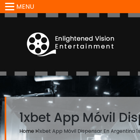
MENU
1xbet App Móvil Di
Home
1xbet App Móvil Dispensar En Argentina 1