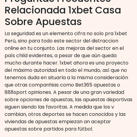
Relacionada 1xbet Casa
Sobre Apuestas
La seguridad es un elemento cifra no solo pra 1xbet
Perú, sino para todo este sector del distraccion
online en tu conjunto. Las mejoras del sector en el
país child evidentes, a pesar de que aún queda
mucho durante hacer. 1xbet ahora es una proyecto
del máximo autoridad en todo el mundo, así que no
tenemos duda en situarla a la misma consideración
que otras companhias como Bet365 apuestas o
888sport opiniones. A pesar de una gran variedad
sobre opciones de apuestas, las apuestas deportivas
siguen siendo las favoritas. A medida que los v
cambian, otros deportes se hacen conocidos y las
viviendas de apuestas empiezan an aceptar
apuestas sobre partidos para fútbol.