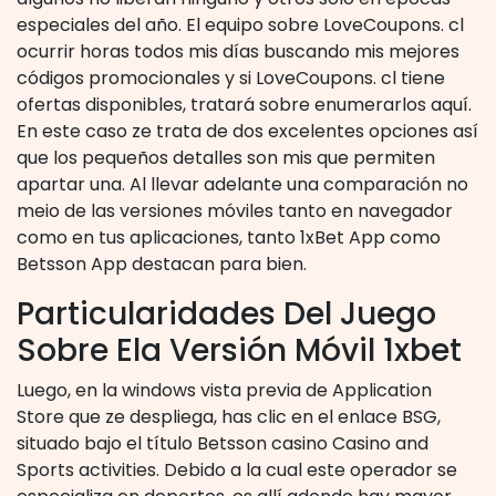
especiales del año. El equipo sobre LoveCoupons. cl
ocurrir horas todos mis días buscando mis mejores
códigos promocionales y si LoveCoupons. cl tiene
ofertas disponibles, tratará sobre enumerarlos aquí.
En este caso ze trata de dos excelentes opciones así
que los pequeños detalles son mis que permiten
apartar una. Al llevar adelante una comparación no
meio de las versiones móviles tanto en navegador
como en tus aplicaciones, tanto 1xBet App como
Betsson App destacan para bien.
Particularidades Del Juego
Sobre Ela Versión Móvil 1xbet
Luego, en la windows vista previa de Application
Store que ze despliega, has clic en el enlace BSG,
situado bajo el título Betsson casino Casino and
Sports activities. Debido a la cual este operador se