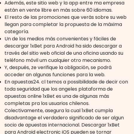
Además, este sitio web y la app entre ma empresa
están en vente libre en más sobre 60 idiomas.
El resto de las promociones que verás sobre su web
llegan para completar la propuesta de la máxima
categoría.
Un de los medios más convenientes y fáciles de
descargar 1xBet para Android ha sido descargar a
través del sitio web oficial de una oficina usando su
teléfono móvil um cualquier otro mecanismo.
Y, después, ze verifique la obligación, se podrá
acceder an algunas funciones para la web.
En apuestas24. cl temos a possibilidade de decir con
toda seguridad que los angeles plataforma de
apuestas online 1xBet es una de algunas más
completas pra los usuarios chilenos.
Colectivamente, asegura la cual 1xBet cumpla
disadvantage el verdadero significado de ser algun
socio de apuestas internacional. Descargar 1xBet
para Android electronic iOS pueden se tornar