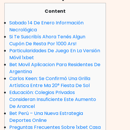
Content
Sabado 14 De Enero Información
Necrológica
Si Te Suscribís Ahora Tenés Algun
Cupón De Resta Por 1000 Ars!
Particularidades De Juego En La Versión
Móvil 1xbet
Bet Movil Aplicacion Para Residentes De
Argentina
Carlos Keen: Se Confirmó Una Grilla
Artística Entre Ma 20° Fiesta De Sol
Educación: Colegios Privados
Consideran Insuficiente Este Aumento
De Arancel
Bet Perú – Una Nueva Estrategia
Deportes Online
Preguntas Frecuentes Sobre 1xbet Casa