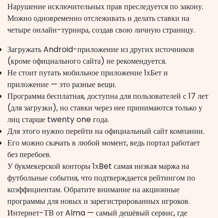
Нарушение исключительных прав преследуется по закону.
Можно одновременно отслеживать и делать ставки на
четыре онлайн-турнира, создав свою личную страницу.
Загружать Android-приложение из других источников
(кроме официального сайта) не рекомендуется.
Не стоит путать мобильное приложение 1хБет и
приложение — это разные вещи.
Программа бесплатная, доступна для пользователей с 17 лет
(для загрузки), но ставки через нее принимаются только у
лиц старше twenty one года.
Для этого нужно перейти на официальный сайт компании.
Его можно скачать в любой момент, ведь портал работает
без перебоев.
У букмекерской конторы 1хBet самая низкая маржа на
футбольные события, что подтверждается рейтингом по
коэффициентам. Обратите внимание на акционные
программы для новых и зарегистрированных игроков.
Интернет-ТВ от Alma — самый дешёвый сервис, где