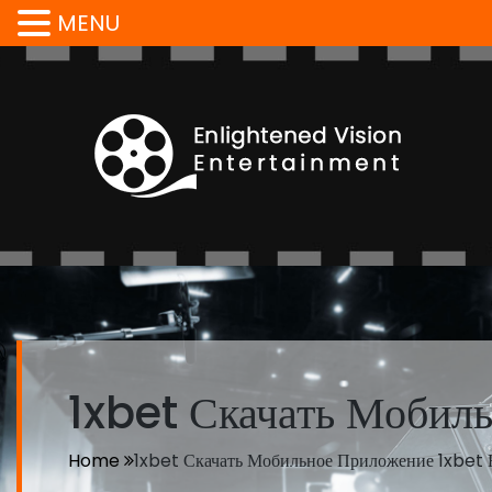
MENU
1xbet Скачать Мобил
Home
1xbet Скачать Мобильное Приложение 1xbet 