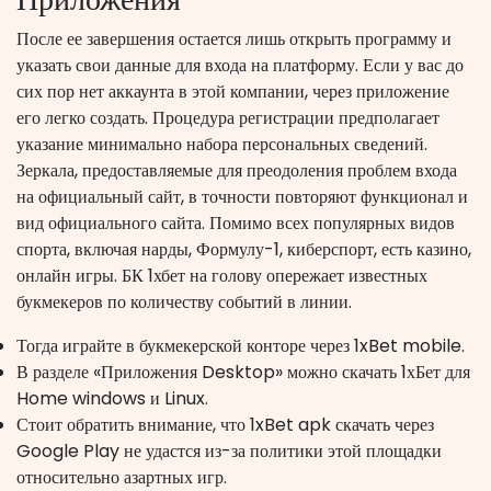
После ее завершения остается лишь открыть программу и
указать свои данные для входа на платформу. Если у вас до
сих пор нет аккаунта в этой компании, через приложение
его легко создать. Процедура регистрации предполагает
указание минимально набора персональных сведений.
Зеркала, предоставляемые для преодоления проблем входа
на официальный сайт, в точности повторяют функционал и
вид официального сайта. Помимо всех популярных видов
спорта, включая нарды, Формулу-1, киберспорт, есть казино,
онлайн игры. БК 1хбет на голову опережает известных
букмекеров по количеству событий в линии.
Тогда играйте в букмекерской конторе через 1xBet mobile.
В разделе «Приложения Desktop» можно скачать 1хБет для
Home windows и Linux.
Стоит обратить внимание, что 1xBet apk скачать через
Google Play не удастся из-за политики этой площадки
относительно азартных игр.