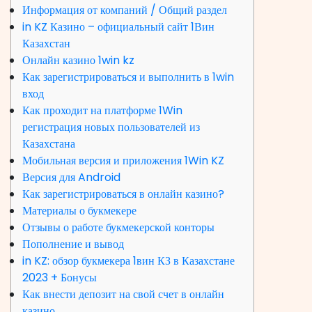
Информация от компаний / Общий раздел
in KZ Казино – официальный сайт 1Вин
Казахстан
Онлайн казино 1win kz
Как зарегистрироваться и выполнить в 1win
вход
Как проходит на платформе 1Win
регистрация новых пользователей из
Казахстана
Мобильная версия и приложения 1Win KZ
Версия для Android
Как зарегистрироваться в онлайн казино?
Материалы о букмекере
Отзывы о работе букмекерской конторы
Пополнение и вывод
in KZ: обзор букмекера 1вин КЗ в Казахстане
2023 + Бонусы
Как внести депозит на свой счет в онлайн
казино