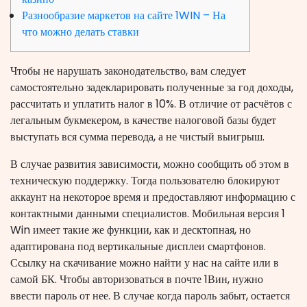
Разнообразие маркетов на сайте 1WIN – На
что можно делать ставки
Чтобы не нарушать законодательство, вам следует
самостоятельно задекларировать полученные за год доходы,
рассчитать и уплатить налог в 10%. В отличие от расчётов с
легальным букмекером, в качестве налоговой базы будет
выступать вся сумма перевода, а не чистый выигрыш.
В случае развития зависимости, можно сообщить об этом в
техническую поддержку. Тогда пользователю блокируют
аккаунт на некоторое время и предоставляют информацию с
контактными данными специалистов. Мобильная версия 1
Win имеет такие же функции, как и десктопная, но
адаптирована под вертикальные дисплеи смартфонов.
Ссылку на скачивание можно найти у нас на сайте или в
самой БК. Чтобы авторизоваться в почте 1Вин, нужно
ввести пароль от нее. В случае когда пароль забыт, остается