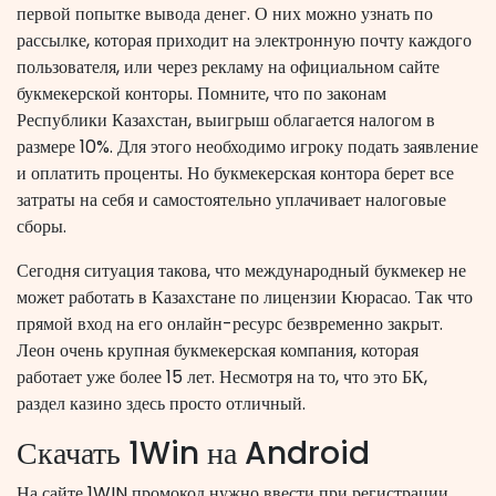
первой попытке вывода денег. О них можно узнать по
рассылке, которая приходит на электронную почту каждого
пользователя, или через рекламу на официальном сайте
букмекерской конторы. Помните, что по законам
Республики Казахстан, выигрыш облагается налогом в
размере 10%. Для этого необходимо игроку подать заявление
и оплатить проценты. Но букмекерская контора берет все
затраты на себя и самостоятельно уплачивает налоговые
сборы.
Сегодня ситуация такова, что международный букмекер не
может работать в Казахстане по лицензии Кюрасао. Так что
прямой вход на его онлайн-ресурс безвременно закрыт.
Леон очень крупная букмекерская компания, которая
работает уже более 15 лет. Несмотря на то, что это БК,
раздел казино здесь просто отличный.
Скачать 1Win на Android
На сайте 1WIN промокод нужно ввести при регистрации