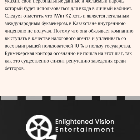
указать свои персональные данные и желаемый пароль,
который будет использоваться для входа в личный кабинет.
Следует отметить, что 1Win KZ хоть и является легальным
международным букмекером, в Казахстане внутреннюю
лицензию не получал. Потому что она обязывает компанию
выступать в качестве налогового агента и уплачивать со
всех выигрышей пользователей 10 % в пользу государства.
Букмекерская контора осознанно не пошла на этот шаг, так
как это существенно снизит репутацию заведения среди
бетторов.