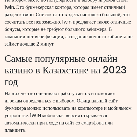
1win. Это букмекерская контора, которая имеет отличный
раздел казино. Список слотов здесь настолько большой, что
сосчитать все невозможно. 1win предлагает также отличные
бонусы, которые не требуют большого вейджера. В
компании нет верификации, а создание личного кабинета не
займет дольше 2 минут.
Самые популярные онлайн
казино в Казахстане на 2023
год
На них честно оценивают работу сайтов и помогают
игрокам определиться с выбором. Официальный сайт
букмекера можно использовать на компьютере и мобильном
устройстве. 1WIN мобильная версия открывается
автоматически при входе на сайт со смартфона или
планшета.