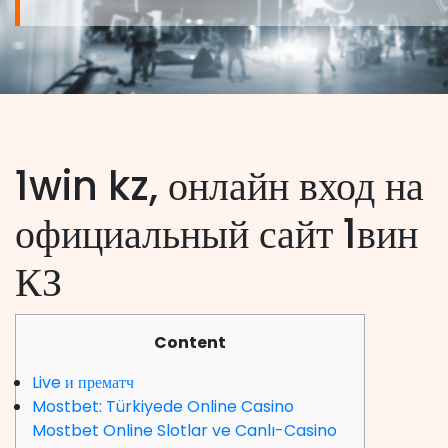
1win kz, онлайн вход на
официальный сайт 1вин
КЗ
Content
Live и прематч
Mostbet: Türkiyede Online Casino
Mostbet Online Slotlar ve Canlı-Casino