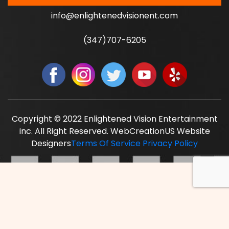
info@enlightenedvisionent.com
(347)707-6205
Copyright © 2022 Enlightened Vision Entertainment
inc. All Right Reserved. WebCreationUS
Website
Designers
Terms Of Service
Privacy Policy