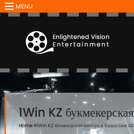
MENU
1Win KZ букмекерская 
Home
1Win KZ букмекерская контора в Казахстане БК