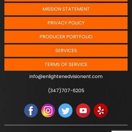
MISSION STATEMENT
PRIVACY POLICY
PRODUCER PORTFOLIO
SERVICES
TERMS OF SERVICE
info@enlightenedvisionent.com
(347)707-6205