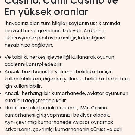
Casino, Canlı Casino ve
En yüksek oranlar
İhtiyacınız olan tüm bilgiler sayfanın üst kısmında
mevcuttur ve gezinmesi kolaydır. Ardından
aktivasyon e-postası aracılığıyla kimliğinizi
hesabınıza bağlayın.
Ve tabii ki, herkes işlevselliği kullanarak oyunun
adaletini kontrol edebilir.
Ancak, bazı bonuslar yalnızca belirli bir tur için
kullanılabilirken, diğerleri yalnızca belirli bir bahis türü
için kullanılabilir.
Ancak, herhangi bir kumarhanede, Aviator oyununun
kuralları değişmeden kalır.
Hesabınızı oluşturduktan sonra, 1Win Casino
kumarhanesi giriş yapmanızı bekliyor olacak.
Aynı çevrimiçi kumarhanede Aviator oynamak
istiyorsanız, çevrimiçi kumarhanenin dürüst ve adil