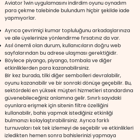
Aviator 1win uygulamasını indirdim oyunu oynadım
para çekme talebinde bulundum hiçbir şekilde iade
yapmıyorlar.
Ayrıca çevrimiçi kumar topluluğunu arkadaşlarınıza
ve aile üyelerinize yönlendirme fırsatınız da var.
Asıl önemli olan durum, kullanıcıların doğru web
sayfalarından bu adrese ulaşması gerektiğidir.
Böylece piyango, piyango, tombala ve diğer
etkinliklerden para kazanabilirsiniz.
Bir kez burada, tilki diğer sembolleri devralabilir,
oyunu kazanabilir ve bir sonraki dönüşe geçebilir. Bu,
sektördeki en yüksek müşteri hizmetleri standardına
güvenebileceğiniz anlamına gelir. Sınırlı sayıdaki
oyunlara erişmek için sitenin filtre özelliğini
kullanabilir, bahis yapmak istediğiniz etkinliği
bulmanızı kolaylaştırabilirsiniz. Ayrıca farklı
turnuvaları tek tek izlemeyi de seçebilir ve etkinlikleri
izledikten hemen sonra bahislerinizi yapmaya